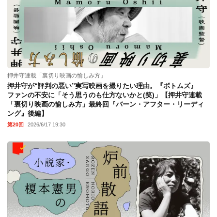
押井守連載「裏切り映画の愉しみ方」
押井守が“評判の悪い”実写映画を撮りたい理由。『ボトムズ』
ファンの不安に「そう思うのも仕方ないかと(笑)」【押井守連載
「裏切り映画の愉しみ方」最終回『バーン・アフター・リーディ
ング』後編】
第20回
2026/6/17 19:30