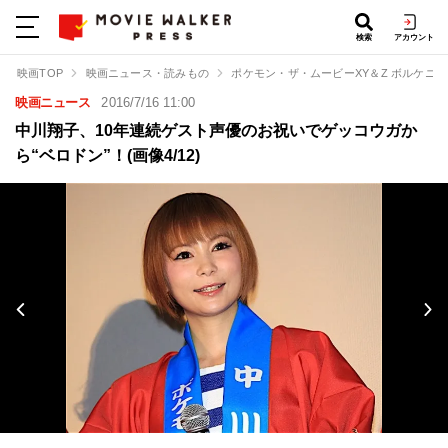
検索
アカウント
映画TOP
映画ニュース・読みもの
ポケモン・ザ・ムービーXY＆Z ボルケニ
映画ニュース
2016/7/16 11:00
中川翔子、10年連続ゲスト声優のお祝いでゲッコウガか
ら“ベロドン”！(画像4/12)