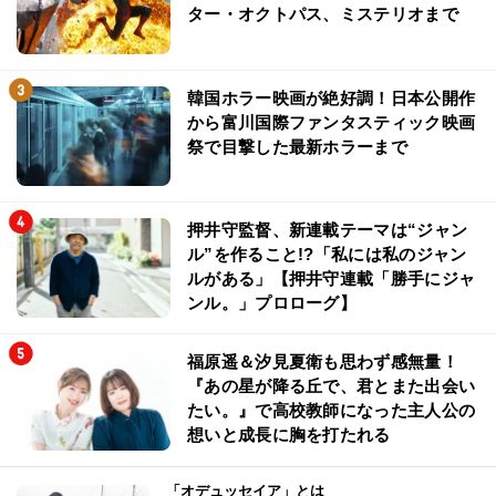
ター・オクトパス、ミステリオまで
韓国ホラー映画が絶好調！日本公開作
から富川国際ファンタスティック映画
祭で目撃した最新ホラーまで
押井守監督、新連載テーマは“ジャン
ル”を作ること!?「私には私のジャン
ルがある」【押井守連載「勝手にジャ
ンル。」プロローグ】
福原遥＆汐見夏衛も思わず感無量！
『あの星が降る丘で、君とまた出会い
たい。』で高校教師になった主人公の
想いと成長に胸を打たれる
「オデュッセイア」とは