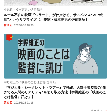
小説家・榎本憲男の炉前散語
ルール不在の映画『シラート』が仕掛ける、サスペンスへの“転
調”というサプライズ【小説家・榎本憲男の炉前散語】
第17回
2026/7/18 18:30
宇野維正の「映画のことは監督に訊け」
『マジカル・シークレット・ツアー』で飛躍。天野千尋監督の“生
きてる人間のリアリティ”を切り取る方法【宇野維正の「映画のこ
とは監督に訊け」】
第30回
2026/6/25 21:15