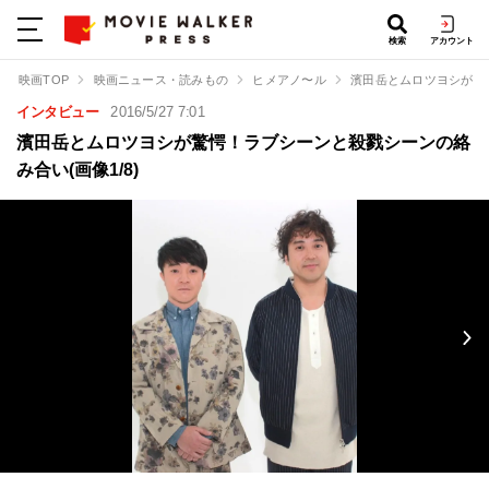
検索
アカウント
映画TOP
映画ニュース・読みもの
ヒメアノ〜ル
濱田岳とムロツヨシが驚
インタビュー
2016/5/27 7:01
濱田岳とムロツヨシが驚愕！ラブシーンと殺戮シーンの絡
み合い(画像1/8)