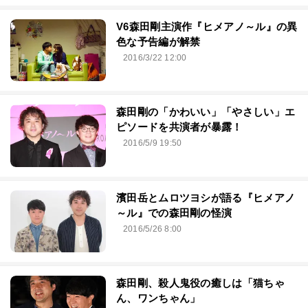
V6森田剛主演作『ヒメアノ～ル』の異
色な予告編が解禁
2016/3/22 12:00
森田剛の「かわいい」「やさしい」エ
ピソードを共演者が暴露！
2016/5/9 19:50
濱田岳とムロツヨシが語る『ヒメアノ
～ル』での森田剛の怪演
2016/5/26 8:00
森田剛、殺人鬼役の癒しは「猫ちゃ
ん、ワンちゃん」