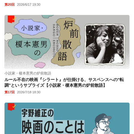
第20回
2026/6/17 19:30
小説家・榎本憲男の炉前散語
ルール不在の映画『シラート』が仕掛ける、サスペンスへの“転
調”というサプライズ【小説家・榎本憲男の炉前散語】
第17回
2026/7/18 18:30