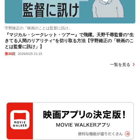
宇野維正の「映画のことは監督に訊け」
『マジカル・シークレット・ツアー』で飛躍。天野千尋監督の“生
きてる人間のリアリティ”を切り取る方法【宇野維正の「映画のこ
とは監督に訊け」】
第30回
2026/6/25 21:15
一覧を見る