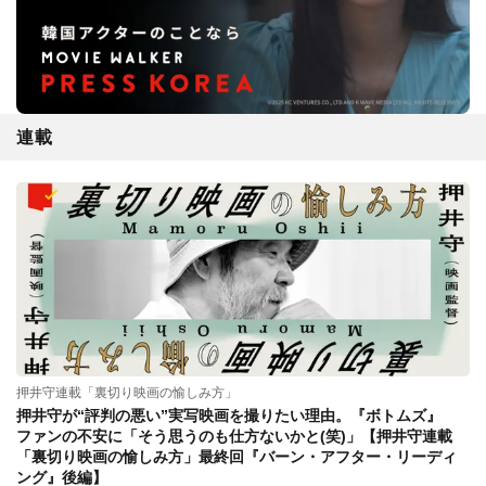
連載
押井守連載「裏切り映画の愉しみ方」
押井守が“評判の悪い”実写映画を撮りたい理由。『ボトムズ』
ファンの不安に「そう思うのも仕方ないかと(笑)」【押井守連載
「裏切り映画の愉しみ方」最終回『バーン・アフター・リーディ
ング』後編】