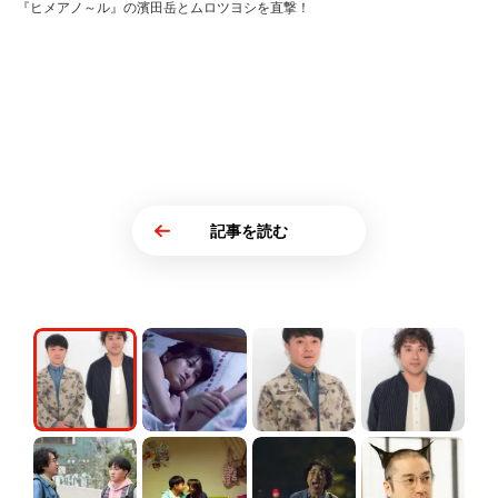
『ヒメアノ～ル』の濱田岳とムロツヨシを直撃！
記事を読む