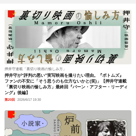
押井守連載「裏切り映画の愉しみ方」
押井守が“評判の悪い”実写映画を撮りたい理由。『ボトムズ』
ファンの不安に「そう思うのも仕方ないかと(笑)」【押井守連載
「裏切り映画の愉しみ方」最終回『バーン・アフター・リーディ
ング』後編】
第20回
2026/6/17 19:30