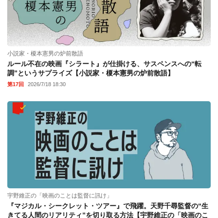
小説家・榎本憲男の炉前散語
ルール不在の映画『シラート』が仕掛ける、サスペンスへの“転
調”というサプライズ【小説家・榎本憲男の炉前散語】
第17回
2026/7/18 18:30
宇野維正の「映画のことは監督に訊け」
『マジカル・シークレット・ツアー』で飛躍。天野千尋監督の“生
きてる人間のリアリティ”を切り取る方法【宇野維正の「映画のこ