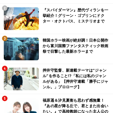
『スパイダーマン』歴代ヴィランを一
挙紹介！グリーン・ゴブリンにドク
ター・オクトパス、ミステリオまで
韓国ホラー映画が絶好調！日本公開作
から富川国際ファンタスティック映画
祭で目撃した最新ホラーまで
押井守監督、新連載テーマは“ジャン
ル”を作ること!?「私には私のジャン
ルがある」【押井守連載「勝手にジャ
ンル。」プロローグ】
福原遥＆汐見夏衛も思わず感無量！
『あの星が降る丘で、君とまた出会い
たい。』で高校教師になった主人公の