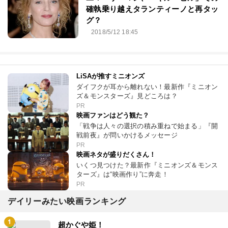
確執乗り越えタランティーノと再タッ
グ？
2018/5/12 18:45
LiSAが推すミニオンズ
ダイフクが耳から離れない！最新作『ミニオン
ズ＆モンスターズ』見どころは？
PR
映画ファンはどう観た？
「戦争は人々の選択の積み重ねで始まる」『開
戦前夜』が問いかけるメッセージ
PR
映画ネタが盛りだくさん！
いくつ見つけた？最新作『ミニオンズ＆モンス
ターズ』は“映画作り”に奔走！
PR
デイリーみたい映画ランキング
超かぐや姫！