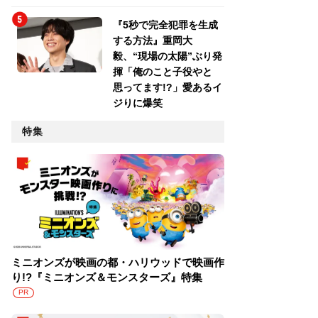
『5秒で完全犯罪を生成
する方法』重岡大
毅、“現場の太陽”ぶり発
揮「俺のこと子役やと
思ってます!?」愛あるイ
ジりに爆笑
特集
ミニオンズが映画の都・ハリウッドで映画作
り!?『ミニオンズ＆モンスターズ』特集
PR