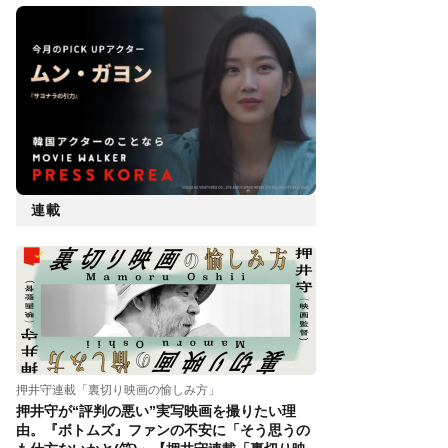
連載
押井守連載「裏切り映画の愉しみ方」
押井守が“評判の悪い”実写映画を撮りたい理
由。『ボトムズ』ファンの不安に「そう思うの