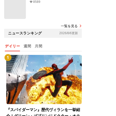
8589
一覧を見る
ニュースランキング
2026/8/6更新
デイリー
週間
月間
『スパイダーマン』歴代ヴィランを一挙紹
『スパイダーマン
介！グリーン・ゴブリンにドクター・オク
介！グリーン・ゴ