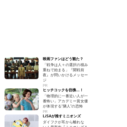
映画ファンはどう観た？
「戦争は人々の選択の積み
重ねで始まる」『開戦前
夜』が問いかけるメッセー
ジ
PR
ヒッチコックを彷彿…！
「物理的に一番近い人が一
番怖い」アカデミー賞女優
が体現する“隣人”の恐怖
PR
LiSAが推すミニオンズ
ダイフクが耳から離れな