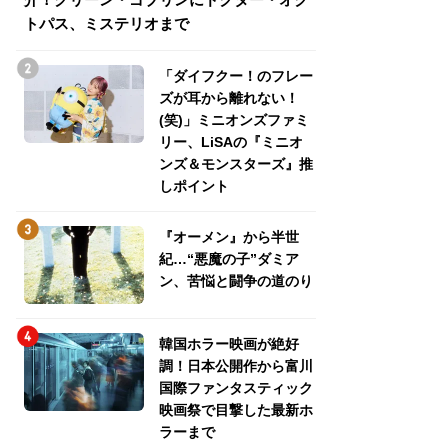
トパス、ミステリオまで
トパス、ミステリ
「ダイフクー！のフレー
ズが耳から離れない！
(笑)」ミニオンズファミ
リー、LiSAの『ミニオ
ンズ＆モンスターズ』推
しポイント
『オーメン』から半世
紀…“悪魔の子”ダミア
ン、苦悩と闘争の道のり
韓国ホラー映画が絶好
調！日本公開作から富川
国際ファンタスティック
映画祭で目撃した最新ホ
ラーまで