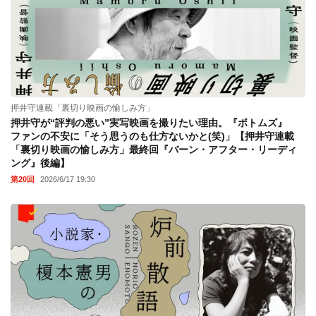
押井守連載「裏切り映画の愉しみ方」
押井守が“評判の悪い”実写映画を撮りたい理由。『ボトムズ』
ファンの不安に「そう思うのも仕方ないかと(笑)」【押井守連載
「裏切り映画の愉しみ方」最終回『バーン・アフター・リーディ
ング』後編】
第20回
2026/6/17 19:30