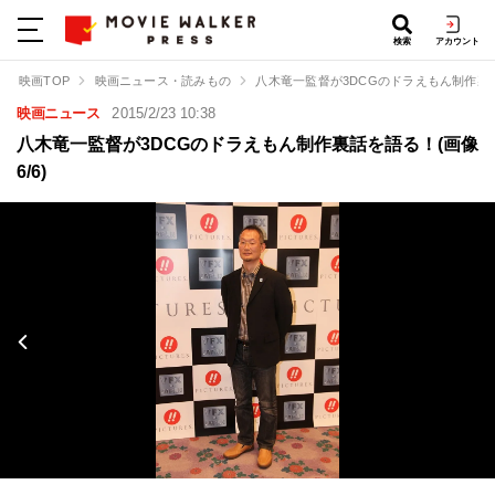
検索
アカウント
映画TOP
映画ニュース・読みもの
八木竜一監督が3DCGのドラえもん制作裏
映画ニュース
2015/2/23 10:38
八木竜一監督が3DCGのドラえもん制作裏話を語る！(画像
6/6)