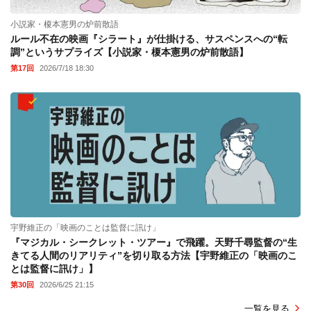
小説家・榎本憲男の炉前散語
ルール不在の映画『シラート』が仕掛ける、サスペンスへの“転
調”というサプライズ【小説家・榎本憲男の炉前散語】
第17回
2026/7/18 18:30
宇野維正の「映画のことは監督に訊け」
『マジカル・シークレット・ツアー』で飛躍。天野千尋監督の“生
きてる人間のリアリティ”を切り取る方法【宇野維正の「映画のこ
とは監督に訊け」】
第30回
2026/6/25 21:15
一覧を見る