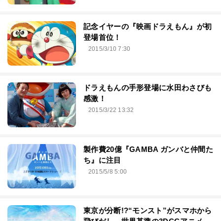
記念イヤーの『映画ドラえもん』が初
登場首位！
2015/3/10 7:30
ドラえもんの手形登場に水田わさびも
感激！
2015/3/22 13:32
製作費20億『GAMBA ガンバと仲間た
ち』に注目
2015/5/8 5:00
東京が分断!?“モンスト”がスマホから