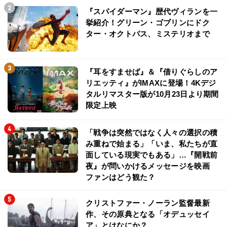
『スパイダーマン』歴代ヴィランを一
挙紹介！グリーン・ゴブリンにドク
ター・オクトパス、ミステリオまで
『耳をすませば』＆『借りぐらしのア
リエッティ』がIMAXに登場！4Kデジ
タルリマスター版が10月23日より期間
限定上映
「戦争は突然ではなく人々の選択の積
み重ねで始まる」「いま、私たちが直
面している現実でもある」…『開戦前
夜』が問いかけるメッセージを映画
ファンはどう観た？
クリストファー・ノーラン監督最新
作、その原典となる「オデュッセイ
ア」とはなにか？