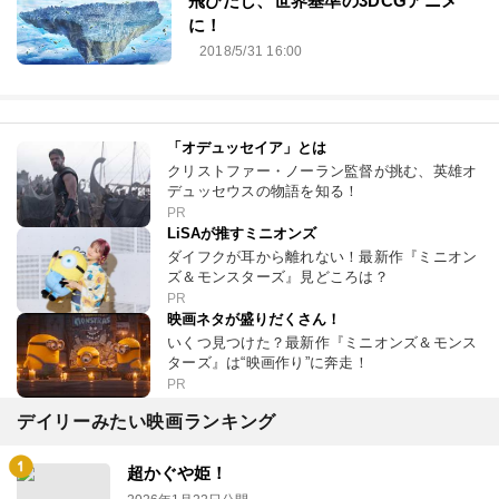
飛びだし、世界基準の3DCGアニメ
に！
2018/5/31 16:00
「オデュッセイア」とは
クリストファー・ノーラン監督が挑む、英雄オ
デュッセウスの物語を知る！
PR
LiSAが推すミニオンズ
ダイフクが耳から離れない！最新作『ミニオン
ズ＆モンスターズ』見どころは？
PR
映画ネタが盛りだくさん！
いくつ見つけた？最新作『ミニオンズ＆モンス
ターズ』は“映画作り”に奔走！
PR
デイリーみたい映画ランキング
超かぐや姫！