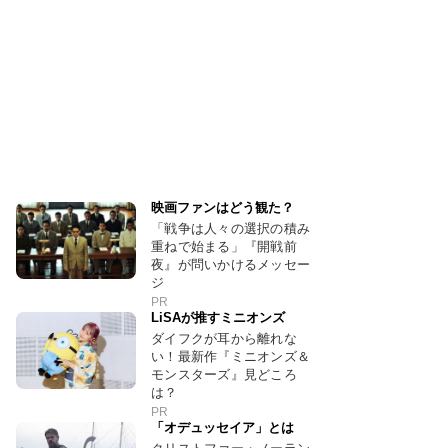
映画ファンはどう観た？
「戦争は人々の選択の積み
重ねで始まる」『開戦前
夜』が問いかけるメッセー
ジ
PR
LiSAが推すミニオンズ
ダイフクが耳から離れな
い！最新作『ミニオンズ＆
モンスターズ』見どころ
は？
PR
「オデュッセイア」とは