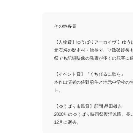
その他各賞
【人物賞】ゆうばりアーカイヴ 】ゆう
元石炭の歴史村・館長で、財政破綻後
祭でも記録映像の発表が多くの観客に
【イベント賞】『くちびるに歌を』
本作出演者の佐野勇斗と地元中学校の
ト。
【ゆうばり市民賞】顧問 品田雄吉
2008年のゆうばり映画祭復活以降、
12月に逝去。