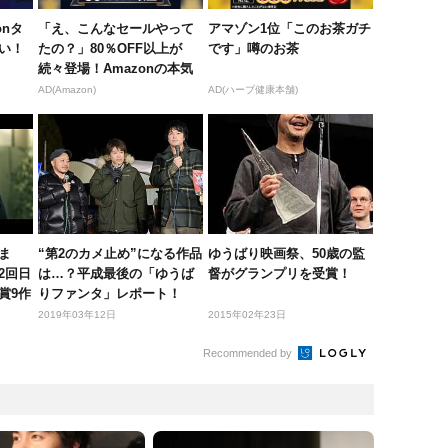
onタ
「え、こんなセールやって
アマゾン1位「このお茶ガチ
い！
たの？」80％OFF以上が
です」噂のお茶
続々登場！Amazonの本気
が...
AD(Amazon)
AD(ハーブ健康本舗)
ま
“第2のカメ止め”になる作品
ゆうばり映画祭、50歳の監
2回日
は…？平成最後の「ゆうば
督がグランプリを受賞！
賞9作
りファンタ」レポート！
2019年03年12日
2015年02年23日
Recommended by