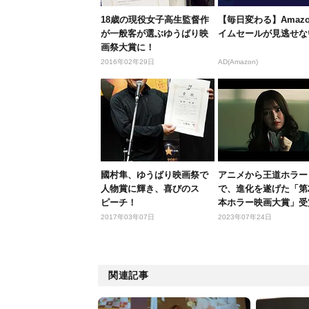
18歳の現役女子高生監督作
【毎日変わる】Amaz
が一般客が選ぶゆうばり映
イムセールが見逃せな
画祭大賞に！
2016年02年29日
AD(Amazon)
國村隼、ゆうばり映画祭で
アニメから王道ホラー
人物賞に輝き、喜びのス
で、進化を遂げた「第
ピーチ！
本ホラー映画大賞」受
品をプ...
2017年03年07日
2023年07年24日
関連記事