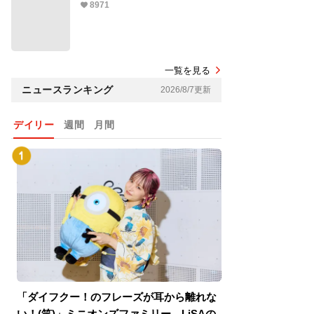
8971
一覧を見る
ニュースランキング
2026/8/7更新
デイリー
週間
月間
「ダイフクー！のフレーズが耳から離れな
『スパイダーマン
い！(笑)」ミニオンズファミリー、LiSAの
介！グリーン・ゴ