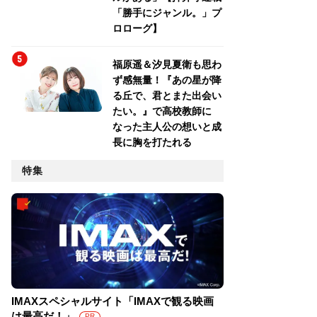
「勝手にジャンル。」プ
ロローグ】
福原遥＆汐見夏衛も思わ
ず感無量！『あの星が降
る丘で、君とまた出会い
たい。』で高校教師に
なった主人公の想いと成
長に胸を打たれる
特集
IMAXスペシャルサイト「IMAXで観る映画
は最高だ！」
PR