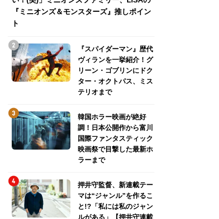
『ミニオンズ＆モンスターズ』推しポイン
トパス、ミステリ
ト
『スパイダーマン』歴代
ヴィランを一挙紹介！グ
リーン・ゴブリンにドク
ター・オクトパス、ミス
テリオまで
韓国ホラー映画が絶好
調！日本公開作から富川
国際ファンタスティック
映画祭で目撃した最新ホ
ラーまで
押井守監督、新連載テー
マは“ジャンル”を作るこ
と!?「私には私のジャン
ルがある」【押井守連載