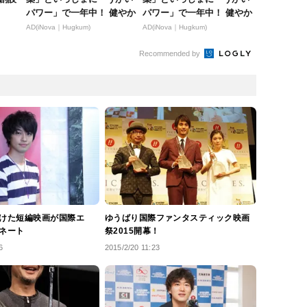
パワー」で一年中！ 健やか
パワー」で一年中！ 健やか
AD(iNova｜Hugkum)
AD(iNova｜Hugkum)
Recommended by
けた短編映画が国際エ
ゆうばり国際ファンタスティック映画
ネート
祭2015開幕！
6
2015/2/20 11:23