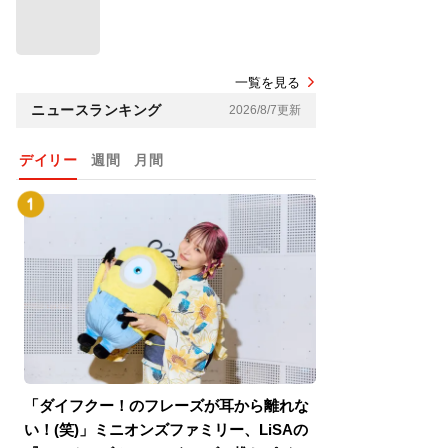
一覧を見る
ニュースランキング
2026/8/7更新
デイリー
週間
月間
「ダイフクー！のフレーズが耳から離れな
『スパイダーマン
い！(笑)」ミニオンズファミリー、LiSAの
介！グリーン・ゴ