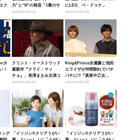
エク
力”と“N”の発音「1番のサ
にLEO、ペ・ドゥナ...
ビはまだ自...
2023年12年31日
2023年12年31日
onタ
クリント・イーストウッド
King&Prince永瀬廉と池田
い！
最新作『クライ・マッ
エライザが仲間割れでバチ
チョ』、長澤まさみ主演コ
バチに!?『真夜中乙女...
メディ『コン...
2022年01年14日
2022年01年14日
がタッグ
「イソジン®クリアうがい
「イソジン®クリアうがい
創設
薬」といっしょに「うがい
薬」といっしょに「うがい