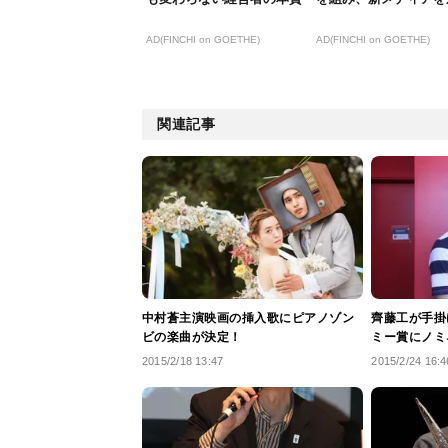
AD(FINCHI on GOETHE)
AD(FINCHI on GOETHE)
関連記事
中村蒼主演映画の挿入歌にピアノゾン
齊藤工が手掛
ビの楽曲が決定！
ミー賞にノミ
2015/2/18 13:47
2015/2/24 16:4