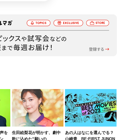
の声を
生田絵梨花が明かす、劇中
あの人はなにを選んでる？
ン
歌に込めた“願いの
山崎貴、BE:FIRST JUNON