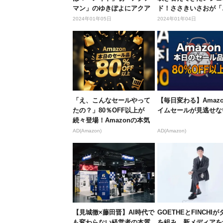
マン」のゆきぽよにアクア
ド！ささきいさおが「
ライド...
スペンダ...
2024年01年05日
2024年01年04日
「え、こんなセールやって
【毎日変わる】Amaz
たの？」80％OFF以上が
イムセールが見逃せな
続々登場！Amazonの本気
が...
AD(Amazon)
AD(Amazon)
【見城徹×藤田晋】AI時代で
GOETHEとFINCHI
も変わらない経営者の本質
を組み、新メディアを