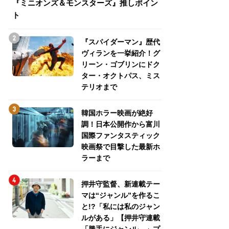
『ミニオンズ＆モンスターズ』推しポイン
トパス、ミステリ
ト
『スパイダーマン』歴代
ヴィランを一挙紹介！グ
リーン・ゴブリンにドク
ター・オクトパス、ミス
テリオまで
韓国ホラー映画が絶好
調！日本公開作から富川
国際ファンタスティック
映画祭で目撃した最新ホ
ラーまで
押井守監督、新連載テー
マは“ジャンル”を作るこ
と!?「私には私のジャン
ルがある」【押井守連載