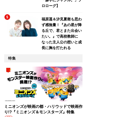
「勝手にジャンル。」プ
ロローグ】
福原遥＆汐見夏衛も思わ
ず感無量！『あの星が降
る丘で、君とまた出会い
たい。』で高校教師に
なった主人公の想いと成
長に胸を打たれる
特集
ミニオンズが映画の都・ハリウッドで映画作
り!?『ミニオンズ＆モンスターズ』特集