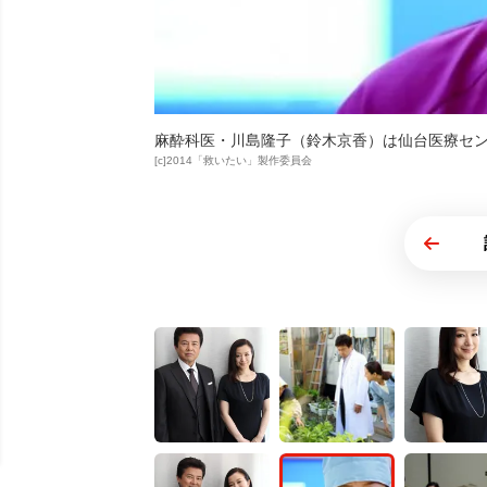
麻酔科医・川島隆子（鈴木京香）は仙台医療セ
[c]2014「救いたい」製作委員会