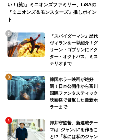
い！(笑)」ミニオンズファミリー、LiSAの
介！グリーン・ゴ
『ミニオンズ＆モンスターズ』推しポイン
トパス、ミステリ
ト
『スパイダーマン』歴代
ヴィランを一挙紹介！グ
リーン・ゴブリンにドク
ター・オクトパス、ミス
テリオまで
韓国ホラー映画が絶好
調！日本公開作から富川
国際ファンタスティック
映画祭で目撃した最新ホ
ラーまで
押井守監督、新連載テー
マは“ジャンル”を作るこ
と!?「私には私のジャン