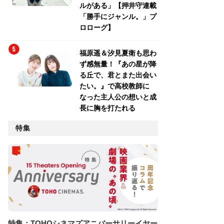
ルがある」【押井守連載
「勝手にジャンル。」プ
ロローグ】
福原遥＆汐見夏衛も思わ
ず感無量！『あの星が降
る丘で、君とまた出会い
たい。』で高校教師に
なった主人公の想いと成
長に胸を打たれる
特集
特集：TOHOシネマズアニバーサリーイヤー