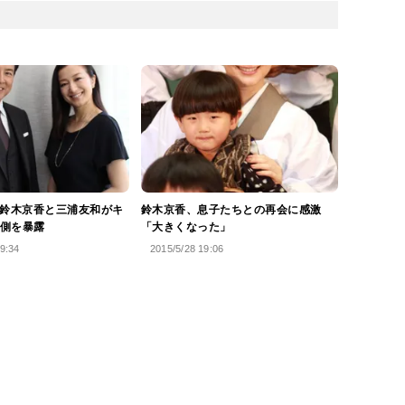
?鈴木京香と三浦友和がキ
鈴木京香、息子たちとの再会に感激
側を暴露
「大きくなった」
9:34
2015/5/28 19:06