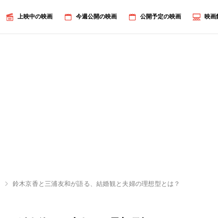
上映中の映画
今週公開の映画
公開予定の映画
映画
い
鈴木京香と三浦友和が語る、結婚観と夫婦の理想型とは？
画像8/1