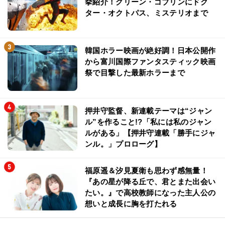
挙紹介！グリーン・ゴブリンにドク
ター・オクトパス、ミステリオまで
韓国ホラー映画が絶好調！日本公開作
から富川国際ファンタスティック映画
祭で目撃した最新ホラーまで
押井守監督、新連載テーマは“ジャン
ル”を作ること!?「私には私のジャン
ルがある」【押井守連載「勝手にジャ
ンル。」プロローグ】
福原遥＆汐見夏衛も思わず感無量！
『あの星が降る丘で、君とまた出会い
たい。』で高校教師になった主人公の
想いと成長に胸を打たれる