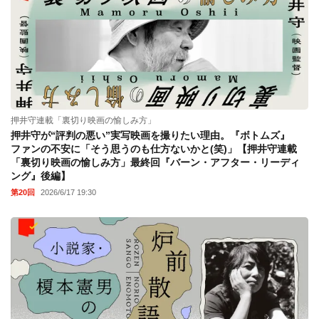
押井守連載「裏切り映画の愉しみ方」
押井守が“評判の悪い”実写映画を撮りたい理由。『ボトムズ』
ファンの不安に「そう思うのも仕方ないかと(笑)」【押井守連載
「裏切り映画の愉しみ方」最終回『バーン・アフター・リーディ
ング』後編】
第20回
2026/6/17 19:30