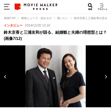
検索
アカウント
映画TOP
映画ニュース・読みもの
救いたい
鈴木京香と三浦友和が語る、
インタビュー
2014/11/20 13:10
鈴木京香と三浦友和が語る、結婚観と夫婦の理想型とは？
(画像7/12)