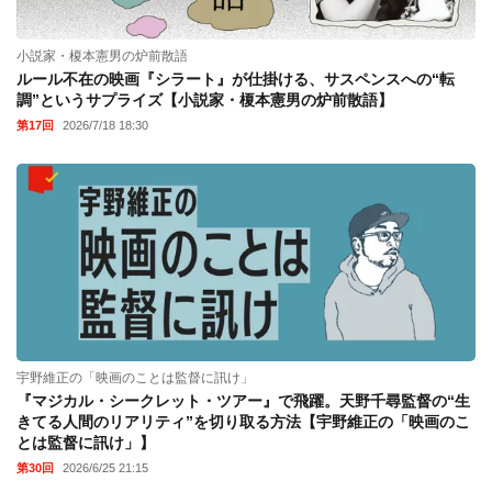
小説家・榎本憲男の炉前散語
ルール不在の映画『シラート』が仕掛ける、サスペンスへの“転
調”というサプライズ【小説家・榎本憲男の炉前散語】
第17回
2026/7/18 18:30
宇野維正の「映画のことは監督に訊け」
『マジカル・シークレット・ツアー』で飛躍。天野千尋監督の“生
きてる人間のリアリティ”を切り取る方法【宇野維正の「映画のこ
とは監督に訊け」】
第30回
2026/6/25 21:15