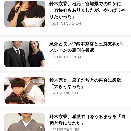
鈴木京香、地元・宮城県でのロケに
「恐怖心もありましたが、やっぱりや
りたかった」
2014/11/10 14:54
意外と長い!?鈴木京香と三浦友和がキ
スシーンの裏側を暴露
2014/11/21 19:34
鈴木京香、息子たちとの再会に感激
「大きくなった」
2015/5/28 19:06
鈴木京香、感激で目をうるませる「自
然と母になれた」
2015/5/28 21:53