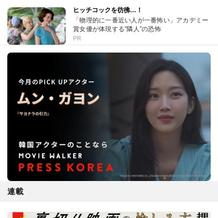
ヒッチコックを彷彿…！
「物理的に一番近い人が一番怖い」アカデミー
賞女優が体現する“隣人”の恐怖
PR
連載