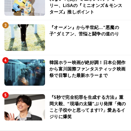
リー、LiSAの『ミニオンズ＆モンス
ターズ』推しポイント
『オーメン』から半世紀…“悪魔の
子”ダミアン、苦悩と闘争の道のり
韓国ホラー映画が絶好調！日本公開作
から富川国際ファンタスティック映画
祭で目撃した最新ホラーまで
『5秒で完全犯罪を生成する方法』重
岡大毅、“現場の太陽”ぶり発揮「俺の
こと子役やと思ってます!?」愛あるイ
ジりに爆笑