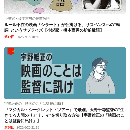
小説家・榎本憲男の炉前散語
ルール不在の映画『シラート』が仕掛ける、サスペンスへの“転
調”というサプライズ【小説家・榎本憲男の炉前散語】
第17回
2026/7/18 18:30
宇野維正の「映画のことは監督に訊け」
『マジカル・シークレット・ツアー』で飛躍。天野千尋監督の“生
きてる人間のリアリティ”を切り取る方法【宇野維正の「映画のこ
とは監督に訊け」】
第30回
2026/6/25 21:15