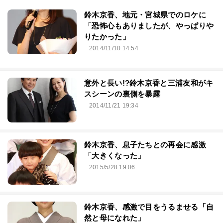
鈴木京香、地元・宮城県でのロケに
「恐怖心もありましたが、やっぱりや
りたかった」
2014/11/10 14:54
意外と長い!?鈴木京香と三浦友和がキ
スシーンの裏側を暴露
2014/11/21 19:34
鈴木京香、息子たちとの再会に感激
「大きくなった」
2015/5/28 19:06
鈴木京香、感激で目をうるませる「自
然と母になれた」