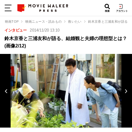
検索
アカウント
映画TOP
映画ニュース・読みもの
救いたい
鈴木京香と三浦友和が語る、
インタビュー
2014/11/20 13:10
鈴木京香と三浦友和が語る、結婚観と夫婦の理想型とは？
(画像2/12)