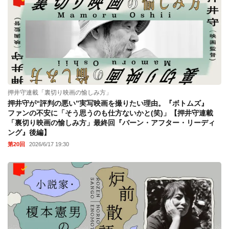
押井守連載「裏切り映画の愉しみ方」
押井守が“評判の悪い”実写映画を撮りたい理由。『ボトムズ』
ファンの不安に「そう思うのも仕方ないかと(笑)」【押井守連載
「裏切り映画の愉しみ方」最終回『バーン・アフター・リーディ
ング』後編】
第20回
2026/6/17 19:30