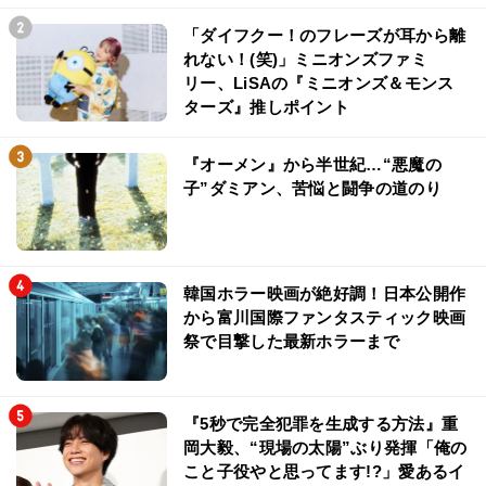
「ダイフクー！のフレーズが耳から離
れない！(笑)」ミニオンズファミ
リー、LiSAの『ミニオンズ＆モンス
ターズ』推しポイント
『オーメン』から半世紀…“悪魔の
子”ダミアン、苦悩と闘争の道のり
韓国ホラー映画が絶好調！日本公開作
から富川国際ファンタスティック映画
祭で目撃した最新ホラーまで
『5秒で完全犯罪を生成する方法』重
岡大毅、“現場の太陽”ぶり発揮「俺の
こと子役やと思ってます!?」愛あるイ