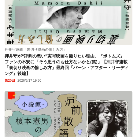
押井守連載「裏切り映画の愉しみ方」
押井守が“評判の悪い”実写映画を撮りたい理由。『ボトムズ』
ファンの不安に「そう思うのも仕方ないかと(笑)」【押井守連載
「裏切り映画の愉しみ方」最終回『バーン・アフター・リーディ
ング』後編】
第20回
2026/6/17 19:30