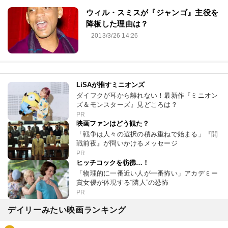
ウィル・スミスが『ジャンゴ』主役を
降板した理由は？
2013/3/26 14:26
LiSAが推すミニオンズ
ダイフクが耳から離れない！最新作『ミニオン
ズ＆モンスターズ』見どころは？
PR
映画ファンはどう観た？
「戦争は人々の選択の積み重ねで始まる」『開
戦前夜』が問いかけるメッセージ
PR
ヒッチコックを彷彿…！
「物理的に一番近い人が一番怖い」アカデミー
賞女優が体現する“隣人”の恐怖
PR
デイリーみたい映画ランキング