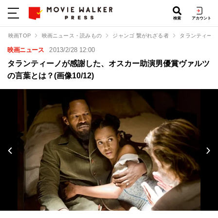
検索
アカウント
映画TOP
映画ニュース・読みもの
ジャンゴ 繋がれざる者
タランティーノ
映画ニュース
2013/2/28 12:00
タランティーノが感謝した、オスカー助演男優賞ヴァルツ
の言葉とは？(画像10/12)