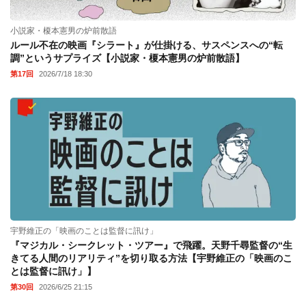
小説家・榎本憲男の炉前散語
ルール不在の映画『シラート』が仕掛ける、サスペンスへの“転
調”というサプライズ【小説家・榎本憲男の炉前散語】
第17回
2026/7/18 18:30
宇野維正の「映画のことは監督に訊け」
『マジカル・シークレット・ツアー』で飛躍。天野千尋監督の“生
きてる人間のリアリティ”を切り取る方法【宇野維正の「映画のこ
とは監督に訊け」】
第30回
2026/6/25 21:15