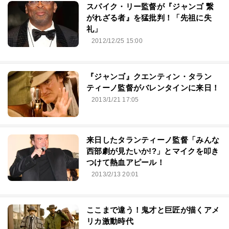
スパイク・リー監督が『ジャンゴ 繋
がれざる者』を猛批判！「先祖に失
礼」
2012/12/25 15:00
『ジャンゴ』クエンティン・タラン
ティーノ監督がバレンタインに来日！
2013/1/21 17:05
来日したタランティーノ監督「みんな
西部劇が見たいか!?」とマイクを叩き
つけて熱血アピール！
2013/2/13 20:01
ここまで違う！鬼才と巨匠が描くアメ
リカ激動時代