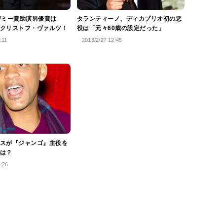
デミー賞助演男優賞は
タランティーノ、ディカプリオ初の悪
クリストフ・ヴァルツ！
役は「元々60歳の設定だった」
:11
2013/2/27 12:45
スが『ジャンゴ』主役を
は？
4:26