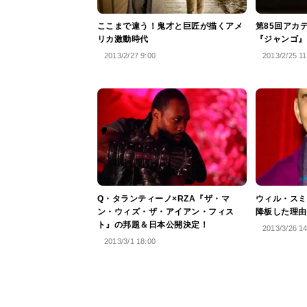
ここまで違う！鬼才と巨匠が描くアメ
第85回アカ
リカ激動時代
『ジャンゴ』
2013/2/27 9:00
2013/2/25 11
Q・タランティーノ×RZA『ザ・マ
ウィル・スミ
ン・ウィズ・ザ・アイアン・フィス
降板した理由
ト』の邦題＆日本公開決定！
2013/3/26 1
2013/3/1 18:00