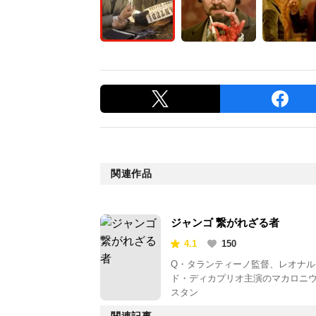
関連作品
ジャンゴ 繋がれざる者
4.1
150
Q・タランティーノ監督、レオナル
ド・ディカプリオ主演のマカロニ
スタン
関連記事