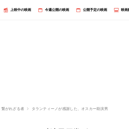
上映中の映画
今週公開の映画
公開予定の映画
映画
 繋がれざる者
タランティーノが感謝した、オスカー助演男優賞ヴァル