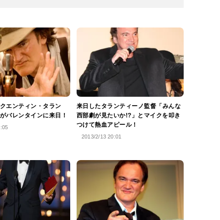
クエンティン・タラン
来日したタランティーノ監督「みんな
がバレンタインに来日！
西部劇が見たいか!?」とマイクを叩き
つけて熱血アピール！
7:05
2013/2/13 20:01