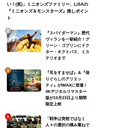
い！(笑)」ミニオンズファミリー、LiSAの
介！グリーン・ゴ
『ミニオンズ＆モンスターズ』推しポイン
トパス、ミステリ
ト
『スパイダーマン』歴代
ヴィランを一挙紹介！グ
リーン・ゴブリンにドク
ター・オクトパス、ミス
テリオまで
『耳をすませば』＆『借
りぐらしのアリエッ
ティ』がIMAXに登場！
4Kデジタルリマスター
版が10月23日より期間
限定上映
「戦争は突然ではなく
人々の選択の積み重ねで