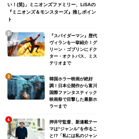
い！(笑)」ミニオンズファミリー、LiSAの
介！グリーン・ゴ
『ミニオンズ＆モンスターズ』推しポイン
トパス、ミステリ
ト
『スパイダーマン』歴代
ヴィランを一挙紹介！グ
リーン・ゴブリンにドク
ター・オクトパス、ミス
テリオまで
韓国ホラー映画が絶好
調！日本公開作から富川
国際ファンタスティック
映画祭で目撃した最新ホ
ラーまで
押井守監督、新連載テー
マは“ジャンル”を作るこ
と!?「私には私のジャン