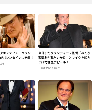
クエンティン・タラン
来日したタランティーノ監督「みんな
がバレンタインに来日！
西部劇が見たいか!?」とマイクを叩き
つけて熱血アピール！
7:05
2013/2/13 20:01