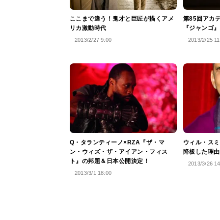
ここまで違う！鬼才と巨匠が描くアメ
第85回アカ
リカ激動時代
『ジャンゴ』
2013/2/27 9:00
2013/2/25 11
Q・タランティーノ×RZA『ザ・マ
ウィル・スミ
ン・ウィズ・ザ・アイアン・フィス
降板した理由
ト』の邦題＆日本公開決定！
2013/3/26 1
2013/3/1 18:00