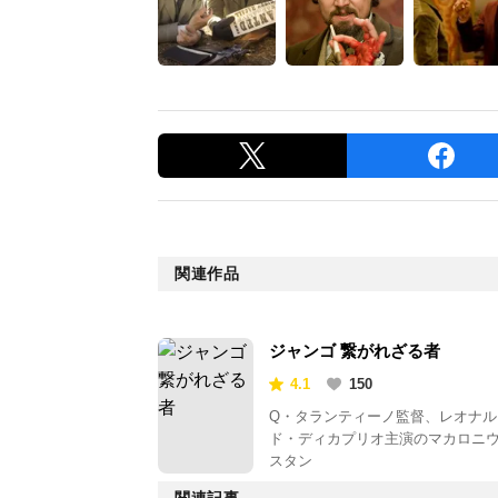
関連作品
ジャンゴ 繋がれざる者
4.1
150
Q・タランティーノ監督、レオナル
ド・ディカプリオ主演のマカロニ
スタン
関連記事