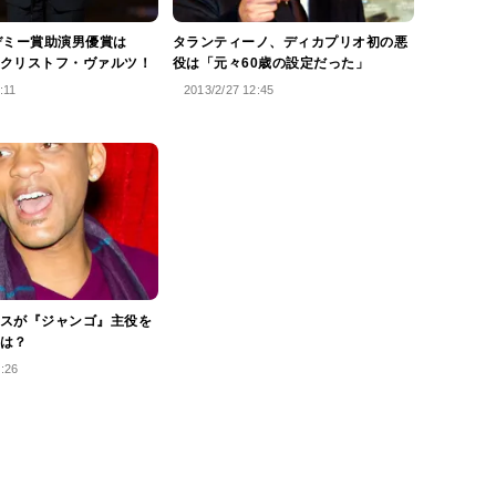
デミー賞助演男優賞は
タランティーノ、ディカプリオ初の悪
クリストフ・ヴァルツ！
役は「元々60歳の設定だった」
:11
2013/2/27 12:45
スが『ジャンゴ』主役を
は？
4:26