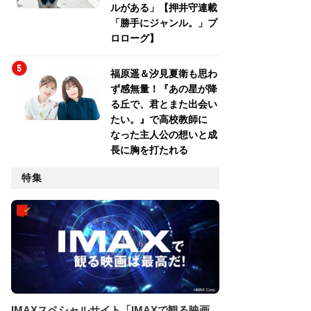
ルがある」【押井守連載
「勝手にジャンル。」プ
ロローグ】
福原遥＆汐見夏衛も思わ
ず感無量！『あの星が降
る丘で、君とまた出会い
たい。』で高校教師に
なった主人公の想いと成
長に胸を打たれる
特集
IMAXスペシャルサイト「IMAXで観る映画