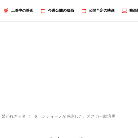
上映中の映画
今週公開の映画
公開予定の映画
映画
 繋がれざる者
タランティーノが感謝した、オスカー助演男優賞ヴァル