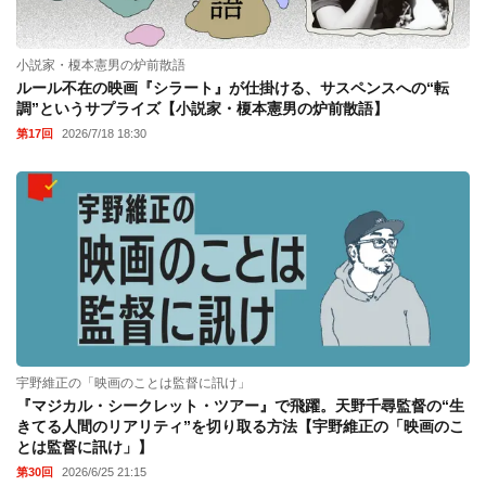
小説家・榎本憲男の炉前散語
ルール不在の映画『シラート』が仕掛ける、サスペンスへの“転
調”というサプライズ【小説家・榎本憲男の炉前散語】
第17回
2026/7/18 18:30
宇野維正の「映画のことは監督に訊け」
『マジカル・シークレット・ツアー』で飛躍。天野千尋監督の“生
きてる人間のリアリティ”を切り取る方法【宇野維正の「映画のこ
とは監督に訊け」】
第30回
2026/6/25 21:15