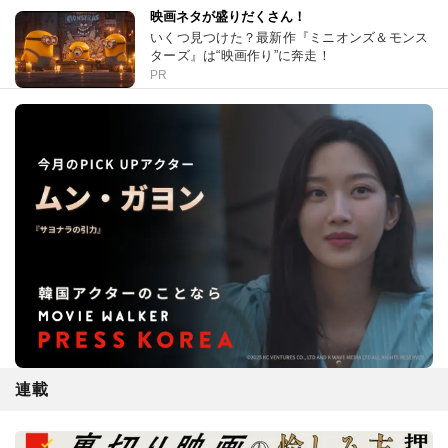
映画ネタが盛りだくさん！
いくつ見つけた？最新作『ミニオンズ＆モンス
ターズ』は“映画作り”に奔走！
PR
連載