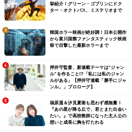
挙紹介！グリーン・ゴブリンにドク
ター・オクトパス、ミステリオまで
韓国ホラー映画が絶好調！日本公開作
から富川国際ファンタスティック映画
祭で目撃した最新ホラーまで
押井守監督、新連載テーマは“ジャン
ル”を作ること!?「私には私のジャン
ルがある」【押井守連載「勝手にジャ
ンル。」プロローグ】
福原遥＆汐見夏衛も思わず感無量！
『あの星が降る丘で、君とまた出会い
たい。』で高校教師になった主人公の
想いと成長に胸を打たれる