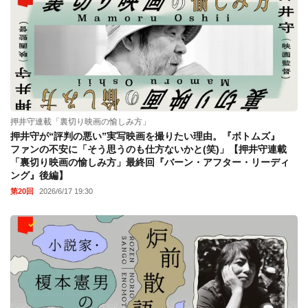
押井守連載「裏切り映画の愉しみ方」
押井守が“評判の悪い”実写映画を撮りたい理由。『ボトムズ』
ファンの不安に「そう思うのも仕方ないかと(笑)」【押井守連載
「裏切り映画の愉しみ方」最終回『バーン・アフター・リーディ
ング』後編】
第20回
2026/6/17 19:30