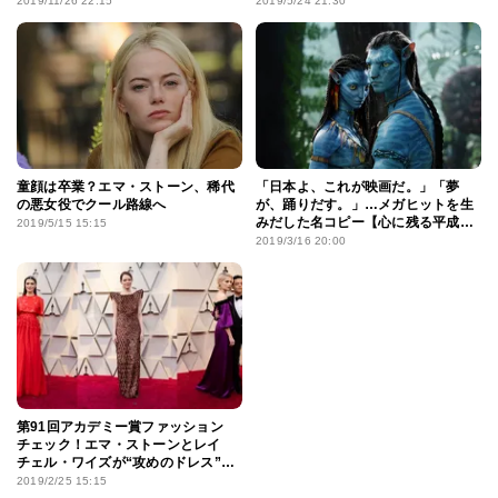
2019/11/26 22:15
2019/5/24 21:30
童顔は卒業？エマ・ストーン、稀代
「日本よ、これが映画だ。」「夢
の悪女役でクール路線へ
が、踊りだす。」…メガヒットを生
みだした名コピー【心に残る平成の
2019/5/15 15:15
映画 教えてください】
2019/3/16 20:00
第91回アカデミー賞ファッション
チェック！エマ・ストーンとレイ
チェル・ワイズが“攻めのドレス”で
登場
2019/2/25 15:15