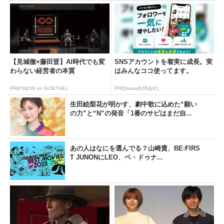
【見城徹×藤田晋】AI時代でも変
SNSアカウントを着実に成長。実
わらない経営者の本質
はみんなココ使ってます。
PR(FINCHI on GOETHE)
PR(Dreaw合同会社)
生田絵梨花が明かす、劇中歌に込めた“願い
の力”と“N”の発音「1番のサビはまだ自...
あの人はなにを選んでる？山崎貴、BE:FIRS
T JUNONにLEO、ペ・ドゥナ...