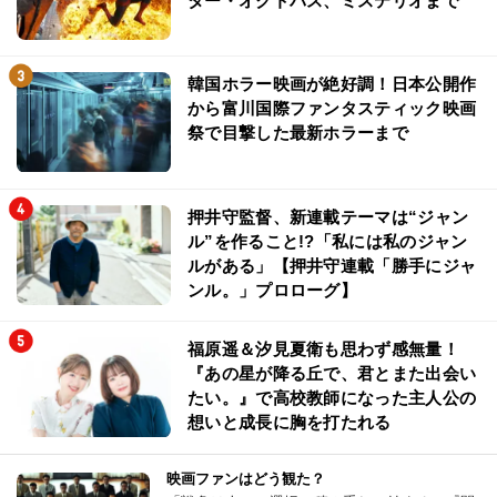
ター・オクトパス、ミステリオまで
韓国ホラー映画が絶好調！日本公開作
から富川国際ファンタスティック映画
祭で目撃した最新ホラーまで
押井守監督、新連載テーマは“ジャン
ル”を作ること!?「私には私のジャン
ルがある」【押井守連載「勝手にジャ
ンル。」プロローグ】
福原遥＆汐見夏衛も思わず感無量！
『あの星が降る丘で、君とまた出会い
たい。』で高校教師になった主人公の
想いと成長に胸を打たれる
映画ファンはどう観た？