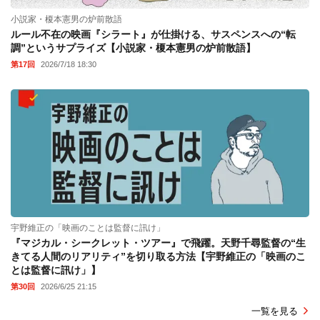
小説家・榎本憲男の炉前散語
ルール不在の映画『シラート』が仕掛ける、サスペンスへの“転
調”というサプライズ【小説家・榎本憲男の炉前散語】
第17回
2026/7/18 18:30
宇野維正の「映画のことは監督に訊け」
『マジカル・シークレット・ツアー』で飛躍。天野千尋監督の“生
きてる人間のリアリティ”を切り取る方法【宇野維正の「映画のこ
とは監督に訊け」】
第30回
2026/6/25 21:15
一覧を見る