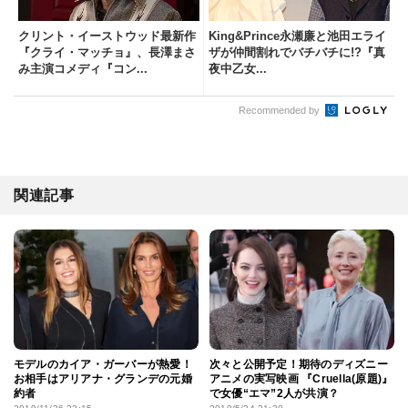
クリント・イーストウッド最新作
King&Prince永瀬廉と池田エライ
『クライ・マッチョ』、長澤まさ
ザが仲間割れでバチバチに!?『真
み主演コメディ『コン...
夜中乙女...
Recommended by
関連記事
モデルのカイア・ガーバーが熱愛！
次々と公開予定！期待のディズニー
お相手はアリアナ・グランデの元婚
アニメの実写映画 『Cruella(原題)』
約者
で女優“エマ”2人が共演？