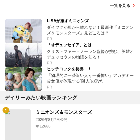
一覧を見る
LiSAが推すミニオンズ
ダイフクが耳から離れない！最新作『ミニオン
ズ＆モンスターズ』見どころは？
PR
「オデュッセイア」とは
クリストファー・ノーラン監督が挑む、英雄オ
デュッセウスの物語を知る！
PR
ヒッチコックを彷彿…！
「物理的に一番近い人が一番怖い」アカデミー
賞女優が体現する“隣人”の恐怖
PR
デイリーみたい映画ランキング
ミニオンズ＆モンスターズ
2026年8月7日公開
12660