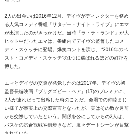
2人の出会いは2016年12月、デイヴがディレクターを務め
る人気コメディ番組「サタデー・ナイト・ライブ」にエマ
が出演したのがきっかけだ。当時『ラ・ラ・ランド』が大
ヒット中だったエマは、番組内でデイヴの監督したコメ
ディ・スケッチに登場。爆笑コントを演じ、 “2016年のベ
スト・コメディ・スケッチ”の1つに選ばれるほどの好評を
博した。
エマとデイヴの交際が発覚したのは2017年、デイヴの初
監督長編映画『ブリグズビー・ベア』(17)のプレミアに、
2人が連れだって出席した時のことだ。会場での仲睦まじ
い様子が事実上の交際宣言となったが、実はその数か月前
から交際していたという。関係を公にしてからの2人は、
バスケの試合観戦や街歩きなど、度々デートシーンが目撃
されていた。