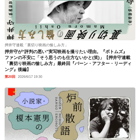
押井守連載「裏切り映画の愉しみ方」
押井守が“評判の悪い”実写映画を撮りたい理由。『ボトムズ』
ファンの不安に「そう思うのも仕方ないかと(笑)」【押井守連載
「裏切り映画の愉しみ方」最終回『バーン・アフター・リーディ
ング』後編】
第20回
2026/6/17 19:30