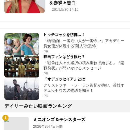
を赤裸々告白
2019/5/30 14:15
ヒッチコックを彷彿…！
「物理的に一番近い人が一番怖い」アカデミー
賞女優が体現する“隣人”の恐怖
PR
映画ファンはどう観た？
「戦争は人々の選択の積み重ねで始まる」『開
戦前夜』が問いかけるメッセージ
PR
「オデュッセイア」とは
クリストファー・ノーラン監督が挑む、英雄オ
デュッセウスの物語を知る！
PR
デイリーみたい映画ランキング
ミニオンズ＆モンスターズ
2026年8月7日公開