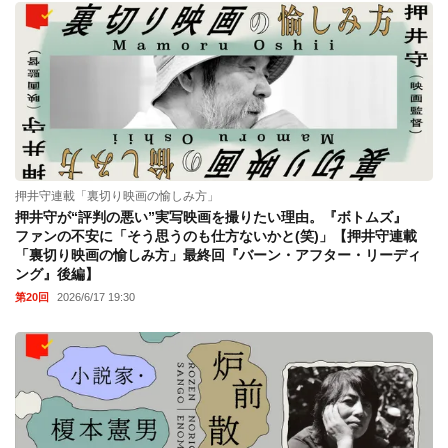
押井守連載「裏切り映画の愉しみ方」
押井守が“評判の悪い”実写映画を撮りたい理由。『ボトムズ』
ファンの不安に「そう思うのも仕方ないかと(笑)」【押井守連載
「裏切り映画の愉しみ方」最終回『バーン・アフター・リーディ
ング』後編】
第20回
2026/6/17 19:30