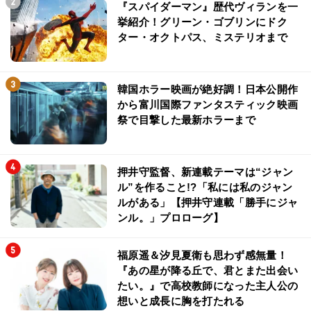
『スパイダーマン』歴代ヴィランを一
挙紹介！グリーン・ゴブリンにドク
ター・オクトパス、ミステリオまで
韓国ホラー映画が絶好調！日本公開作
から富川国際ファンタスティック映画
祭で目撃した最新ホラーまで
押井守監督、新連載テーマは“ジャン
ル”を作ること!?「私には私のジャン
ルがある」【押井守連載「勝手にジャ
ンル。」プロローグ】
福原遥＆汐見夏衛も思わず感無量！
『あの星が降る丘で、君とまた出会い
たい。』で高校教師になった主人公の
想いと成長に胸を打たれる