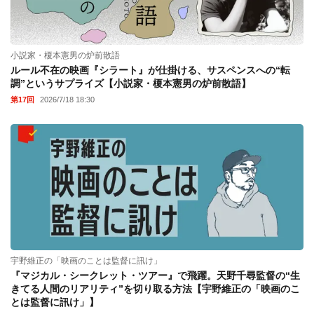
小説家・榎本憲男の炉前散語
ルール不在の映画『シラート』が仕掛ける、サスペンスへの“転
調”というサプライズ【小説家・榎本憲男の炉前散語】
第17回
2026/7/18 18:30
宇野維正の「映画のことは監督に訊け」
『マジカル・シークレット・ツアー』で飛躍。天野千尋監督の“生
きてる人間のリアリティ”を切り取る方法【宇野維正の「映画のこ
とは監督に訊け」】