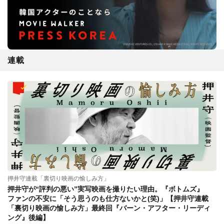
連載
押井守連載「裏切り映画の愉しみ方」
押井守が“評判の悪い”実写映画を撮りたい理由。『ボトムズ』
ファンの不安に「そう思うのも仕方ないかと(笑)」【押井守連載
「裏切り映画の愉しみ方」最終回『バーン・アフター・リーディ
ング』後編】