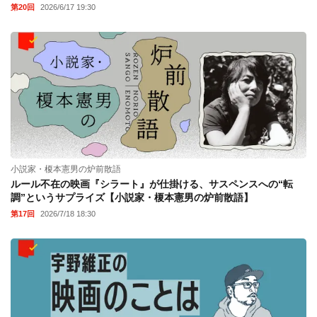
第20回
2026/6/17 19:30
小説家・榎本憲男の炉前散語
ルール不在の映画『シラート』が仕掛ける、サスペンスへの“転
調”というサプライズ【小説家・榎本憲男の炉前散語】
第17回
2026/7/18 18:30