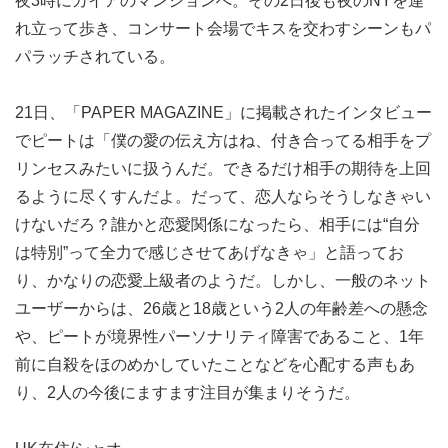
夜3時にカイアのマンションへ。その2日後も夜のNYを連
れ立って歩き、コンサート会場でキスを交わすシーンもパ
パラッチされている。
21日、「PAPER MAGAZINE」に掲載されたインタビュー
でピートは「僕の愛の伝え方はね、付き合ってる相手をプ
リンセスみたいに扱うんだ。できるだけ相手の期待を上回
るように尽くすんだよ。だって、恋人ならそうしなきゃい
けないだろ？誰かと恋愛関係になったら、相手には“自分
は特別”って全力で感じさせてあげなきゃ」と語ってお
り、かなりの恋愛上級者のようだ。しかし、一般のネット
ユーザーからは、26歳と18歳という2人の年齢差への懸念
や、ピートが境界性パーソナリティ障害であること、1年
前に自殺をほのめかしていたことなどを心配する声もあ
り、2人の今後にますます注目が集まりそうだ。