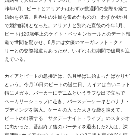
婚約者で人気コメディアンのピート・デヴィッドソンだ。
昨年6月、ピートとアリアナはわずか数週間の交際を経て
婚約を発表。世界中の注目を集めたものの、わずか4か月
で婚約解消となった。アリアナと別れた直後の今年1月、
ピートは20歳年上のケイト・ベッキンセールとのデート報
道で世間を驚かせ、8月には女優のマーガレット・クア
リーとの交際報道もあったが、いずれも短期間で破局を迎
えている。
カイアとピートの急接近は、先月半ばに始まったばかりだ
という。今月16日のピートの誕生日、カイアは白いニット
帽にメガネ、パーカーにデニムというラフな出で立ちで
ベーカリーショップに赴き、バースデーケーキとバナナ・
プディングを購入。ケーキの入った大きな袋を携えて、
ピートの出演する「サタデーナイト・ライブ」のスタジオ
に向かった。番組終了後のパーティを退出した2人は、深