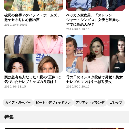
破局の痛手？ケイティ・ホームズ、
ベッカム家次男、「ストレン
激ヤセぶりに心配の声
ジャー・シングス」女優と破局も、
すでに新恋人が？
2019/10/6 20:45
2019/9/20 18:15
実は超有名人だった！親の“正体”に
母の日のインスタ投稿で発覚！美女
気づいたセレブキッズの反応は？
セレブのママはやっぱり美女
2019/8/6 13:15
2019/5/22 20:15
カイア・ガーバー
ピート・デヴィッドソン
アリアナ・グランデ
ゴシップ
特集