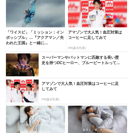
「ワイスピ」「ミッション：イン
アマゾンで大人気！血圧対策は
ポッシブル」…『アクアマン／失
コーヒーに足してみて
われた王国』と一緒に...
PR(森永乳業)
スーパーマンやバットマンに匹敵する長い歴
史を持つDCヒーロー、ブルービートルって...
アマゾンで大人気！血圧対策はコーヒーに足
してみて
PR(森永乳業)