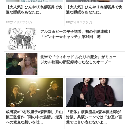
【大人気】ひんやり冷感寝具で快
【大人気】ひんやり冷感寝具で快
適な睡眠をあなたに。
適な睡眠をあなたに。
PR(アイリスプラザ)
PR(アイリスプラザ)
アルコ＆ピース平子祐希、初の小説連載！
「ピンキー☆キャッチ」第34回 噂
北米で『ウィキッド ふたりの魔女』がミュー
ジカル映画の新記録待ったなしのオープニ...
成田凌×中村映里子×森田剛、片山
『正体』横浜流星×森本慎太郎が
慎三監督作『雨の中の慾情』出演
対談。共演シーンでは「お互い言
への素直な想いを吐...
葉では言い表せないよ...