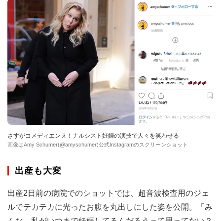
さすがコメディエンヌ！ナルシスト妊婦の演技で人々を笑わせる
画像はAmy Schumer(@amyschumer)公式Instagramのスクリーンショット
出産も大変
出産2日前の病院でのショットでは、超音波検査用のジェ
ルでテカテカに光ったお腹を丸出しにした姿を公開。「み
んな、私がいつまで妊娠してるんだろうって思ってない？