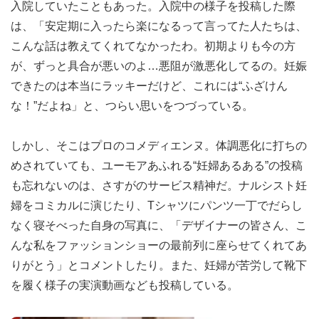
入院していたこともあった。入院中の様子を投稿した際
は、「安定期に入ったら楽になるって言ってた人たちは、
こんな話は教えてくれてなかったわ。初期よりも今の方
が、ずっと具合が悪いのよ…悪阻が激悪化してるの。妊娠
できたのは本当にラッキーだけど、これには“ふざけん
な！”だよね」と、つらい思いをつづっている。
しかし、そこはプロのコメディエンヌ。体調悪化に打ちの
めされていても、ユーモアあふれる“妊婦あるある”の投稿
も忘れないのは、さすがのサービス精神だ。ナルシスト妊
婦をコミカルに演じたり、Tシャツにパンツ一丁でだらし
なく寝そべった自身の写真に、「デザイナーの皆さん、こ
んな私をファッションショーの最前列に座らせてくれてあ
りがとう」とコメントしたり。また、妊婦が苦労して靴下
を履く様子の実演動画なども投稿している。