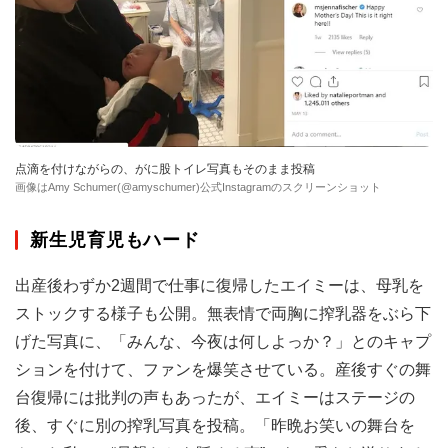
点滴を付けながらの、がに股トイレ写真もそのまま投稿
画像はAmy Schumer(@amyschumer)公式Instagramのスクリーンショット
新生児育児もハード
出産後わずか2週間で仕事に復帰したエイミーは、母乳を
ストックする様子も公開。無表情で両胸に搾乳器をぶら下
げた写真に、「みんな、今夜は何しよっか？」とのキャプ
ションを付けて、ファンを爆笑させている。産後すぐの舞
台復帰には批判の声もあったが、エイミーはステージの
後、すぐに別の搾乳写真を投稿。「昨晩お笑いの舞台を