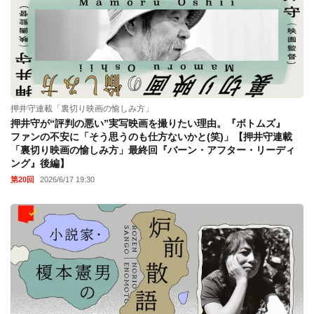
押井守連載「裏切り映画の愉しみ方」
押井守が“評判の悪い”実写映画を撮りたい理由。『ボトムズ』
ファンの不安に「そう思うのも仕方ないかと(笑)」【押井守連載
「裏切り映画の愉しみ方」最終回『バーン・アフター・リーディ
ング』後編】
第20回
2026/6/17 19:30