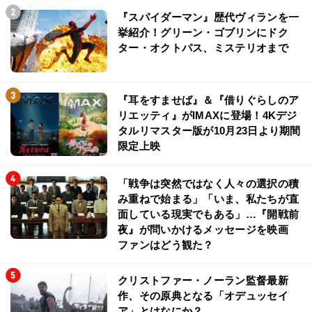
『スパイダーマン』歴代ヴィランを一
挙紹介！グリーン・ゴブリンにドク
ター・オクトパス、ミステリオまで
『耳をすませば』＆『借りぐらしのア
リエッティ』がIMAXに登場！4Kデジ
タルリマスター版が10月23日より期間
限定上映
「戦争は突然ではなく人々の選択の積
み重ねで始まる」「いま、私たちが直
面している現実でもある」…『開戦前
夜』が問いかけるメッセージを映画
ファンはどう観た？
クリストファー・ノーラン監督最新
作、その原典となる「オデュッセイ
ア」とはなにか？