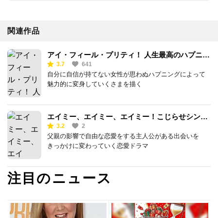
関連作品
アイ・フィール・プリティ！ 人生最高のハプニン
3.7
641
グ
自分に自信が持てない女性が思わぬハプニングによって
魅力的に変身していくさまを描く
エイミー、エイミー、エイミー！こじらせシング
3.2
2
ルライフの抜け出し方
父親の影響で自由な恋愛をする主人公がある出会いを
きっかけに変わっていく恋愛ドラマ
注目のニュース