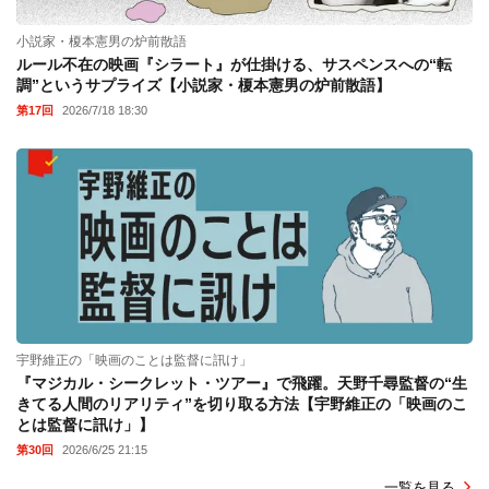
小説家・榎本憲男の炉前散語
ルール不在の映画『シラート』が仕掛ける、サスペンスへの“転
調”というサプライズ【小説家・榎本憲男の炉前散語】
第17回
2026/7/18 18:30
宇野維正の「映画のことは監督に訊け」
『マジカル・シークレット・ツアー』で飛躍。天野千尋監督の“生
きてる人間のリアリティ”を切り取る方法【宇野維正の「映画のこ
とは監督に訊け」】
第30回
2026/6/25 21:15
一覧を見る