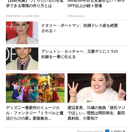
【西野亮廣】つくりたいものを追
Amazon今日も見逃せない！80%
求できる環境の作り方とは
OFF以上が続々登場
PR(FINCHI on GOETHE)
PR(Amazon)
ナタリー・ポートマン、妊婦ドレス姿を絶賛
される！
アシュトン・カッチャー、元妻デミにミラの
妊娠を一番に伝える
ディズニー最新作のミュージカ
渡辺直美、31歳の抱負「彼氏マジ
ル・ファンタジー『ミラベルと魔
でほしい」理想は岡田将生、新田
法だらけの家』家族集合...
真剣佑、小栗旬!?
Recommended by