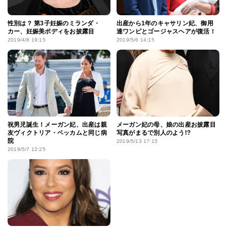
性別は？ 第3子妊娠のミランダ・
出産から1年のキャサリン妃、御用
カー、妊娠美ボディをお披露目
達ワンピとゴージャスヘアが復活！
2019/4/8 19:15
2019/5/6 14:15
祝男児誕生！メーガン妃、出産は親
メーガン妃の母、娘の出産お披露目
友ヴィクトリア・ベッカムと同じ病
写真がまるで別人のよう!?
院
2019/5/13 17:15
2019/5/7 12:25