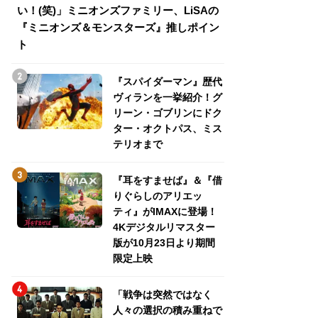
い！(笑)」ミニオンズファミリー、LiSAの
介！グリーン・ゴ
『ミニオンズ＆モンスターズ』推しポイン
トパス、ミステリ
ト
『スパイダーマン』歴代
ヴィランを一挙紹介！グ
リーン・ゴブリンにドク
ター・オクトパス、ミス
テリオまで
『耳をすませば』＆『借
りぐらしのアリエッ
ティ』がIMAXに登場！
4Kデジタルリマスター
版が10月23日より期間
限定上映
「戦争は突然ではなく
人々の選択の積み重ねで