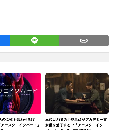
人の女性を惑わせる!?
三代目JSBの小林直己がアカデミー賞
映画『アースクエイクバード』
女優を魅了する!?『アースクエイク