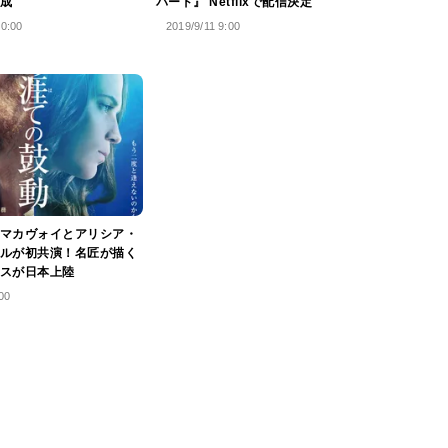
成
バード』 Netflixで配信決定
10:00
2019/9/11 9:00
マカヴォイとアリシア・
ルが初共演！名匠が描く
スが日本上陸
00