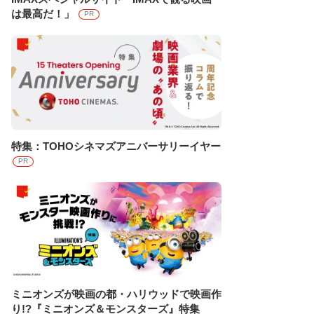
は最高だ！」
PR
特集：TOHOシネマズアニバーサリーイヤー
PR
ミニオンズが映画の都・ハリウッドで映画作
り!?『ミニオンズ＆モンスターズ』特集