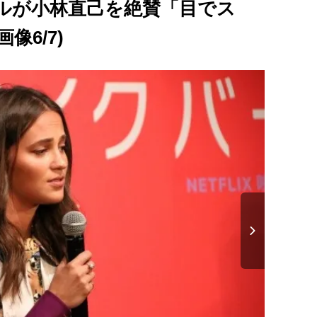
ルが小林直己を絶賛「目でス
像6/7)