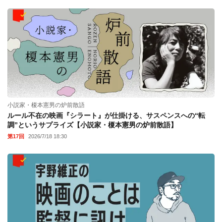
小説家・榎本憲男の炉前散語
ルール不在の映画『シラート』が仕掛ける、サスペンスへの“転
調”というサプライズ【小説家・榎本憲男の炉前散語】
第17回
2026/7/18 18:30