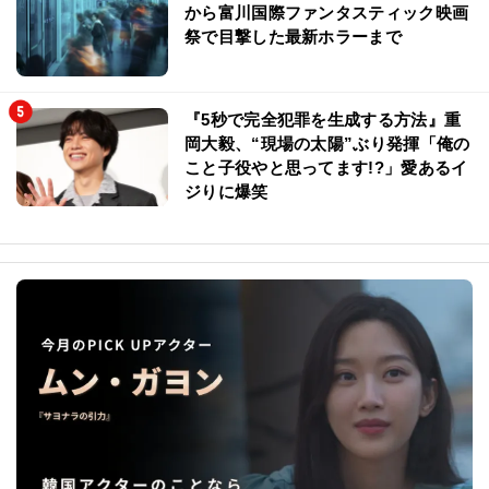
から富川国際ファンタスティック映画
祭で目撃した最新ホラーまで
『5秒で完全犯罪を生成する方法』重
岡大毅、“現場の太陽”ぶり発揮「俺の
こと子役やと思ってます!?」愛あるイ
ジりに爆笑