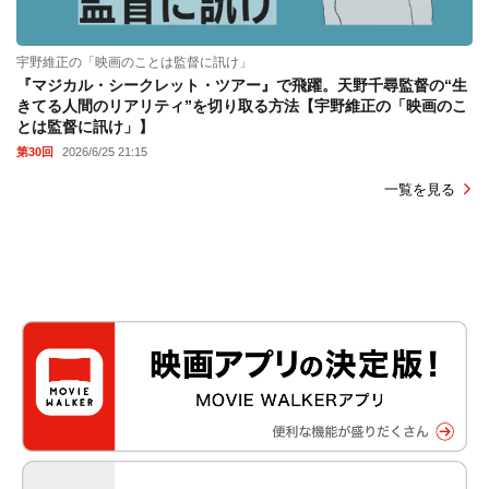
宇野維正の「映画のことは監督に訊け」
『マジカル・シークレット・ツアー』で飛躍。天野千尋監督の“生
きてる人間のリアリティ”を切り取る方法【宇野維正の「映画のこ
とは監督に訊け」】
第30回
2026/6/25 21:15
一覧を見る