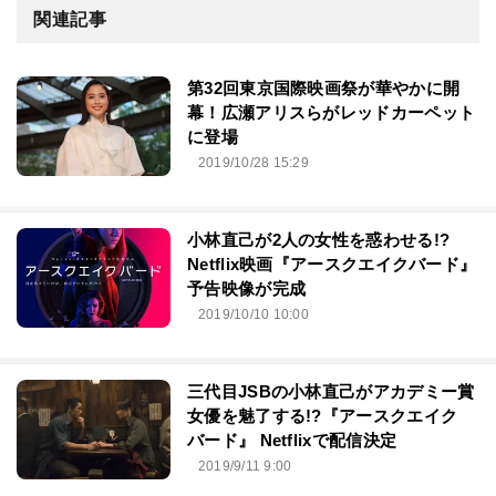
関連記事
第32回東京国際映画祭が華やかに開
幕！広瀬アリスらがレッドカーペット
に登場
2019/10/28 15:29
小林直己が2人の女性を惑わせる!?
Netflix映画『アースクエイクバード』
予告映像が完成
2019/10/10 10:00
三代目JSBの小林直己がアカデミー賞
女優を魅了する!?『アースクエイク
バード』 Netflixで配信決定
2019/9/11 9:00