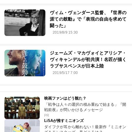
ヴィム・ヴェンダース監督、『世界の
涯ての鼓動』で「表現の自由を求めて
闘った」
2019/8/9 15:30
ジェームズ・マカヴォイとアリシア・
ヴィキャンデルが初共演！名匠が描く
ラブサスペンスが日本上陸
2019/5/17 7:00
映画ファンはどう観た？
「戦争は人々の選択の積み重ねで始まる」『開
戦前夜』が問いかけるメッセージ
PR
LiSAが推すミニオンズ
ダイフクが耳から離れない！最新作『ミニオン