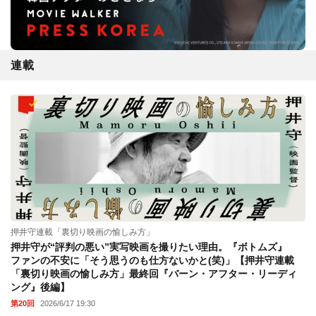
連載
押井守連載「裏切り映画の愉しみ方」
押井守が“評判の悪い”実写映画を撮りたい理由。『ボトムズ』
ファンの不安に「そう思うのも仕方ないかと(笑)」【押井守連載
「裏切り映画の愉しみ方」最終回『バーン・アフター・リーディ
ング』後編】
第20回
2026/6/17 19:30