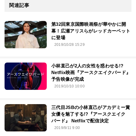
関連記事
第32回東京国際映画祭が華やかに開
幕！広瀬アリスらがレッドカーペット
に登場
2019/10/28 15:29
小林直己が2人の女性を惑わせる!?
Netflix映画『アースクエイクバード』
予告映像が完成
2019/10/10 10:00
三代目JSBの小林直己がアカデミー賞
女優を魅了する!?『アースクエイク
バード』 Netflixで配信決定
2019/9/11 9:00