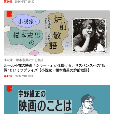
第20回
2026/6/17 19:30
小説家・榎本憲男の炉前散語
ルール不在の映画『シラート』が仕掛ける、サスペンスへの“転
調”というサプライズ【小説家・榎本憲男の炉前散語】
第17回
2026/7/18 18:30