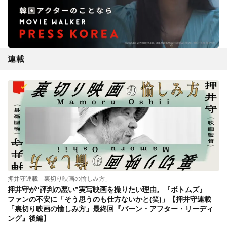
連載
押井守連載「裏切り映画の愉しみ方」
押井守が“評判の悪い”実写映画を撮りたい理由。『ボトムズ』
ファンの不安に「そう思うのも仕方ないかと(笑)」【押井守連載
「裏切り映画の愉しみ方」最終回『バーン・アフター・リーディ
ング』後編】