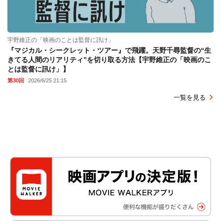
宇野維正の「映画のことは監督に訊け」
『マジカル・シークレット・ツアー』で飛躍。天野千尋監督の“生
きてる人間のリアリティ”を切り取る方法【宇野維正の「映画のこ
とは監督に訊け」】
第30回
2026/6/25 21:15
一覧を見る