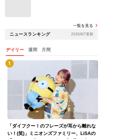
一覧を見る
ニュースランキング
2026/8/7更新
デイリー
週間
月間
「ダイフクー！のフレーズが耳から離れな
『スパイダーマン
い！(笑)」ミニオンズファミリー、LiSAの
介！グリーン・ゴ