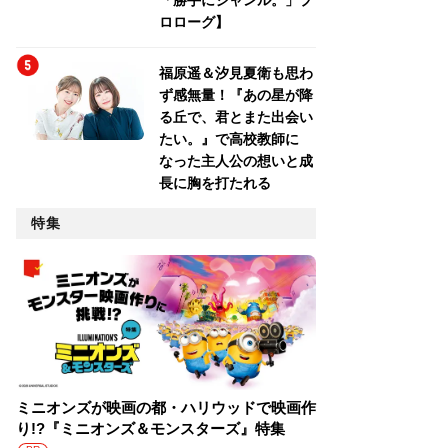
「勝手にジャンル。」プ
ロローグ】
福原遥＆汐見夏衛も思わ
ず感無量！『あの星が降
る丘で、君とまた出会い
たい。』で高校教師に
なった主人公の想いと成
長に胸を打たれる
特集
ミニオンズが映画の都・ハリウッドで映画作
り!?『ミニオンズ＆モンスターズ』特集