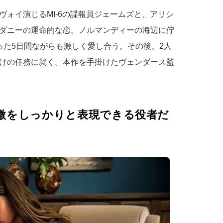
ォイ演じるMI-6の諜報員ジェームズと、アリシ
ダニーの運命的な恋。ノルマンディーの海辺に佇
った5日間ながらも激しく愛し合う。その後、2人
けの任務に就く。本作を手掛けたヴェンダース監
微をしっかりと表現できる役者だ