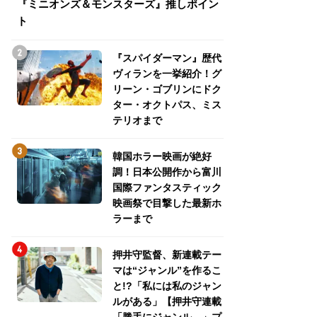
『ミニオンズ＆モンスターズ』推しポイン
トパス、ミステリ
ト
『スパイダーマン』歴代
ヴィランを一挙紹介！グ
リーン・ゴブリンにドク
ター・オクトパス、ミス
テリオまで
韓国ホラー映画が絶好
調！日本公開作から富川
国際ファンタスティック
映画祭で目撃した最新ホ
ラーまで
押井守監督、新連載テー
マは“ジャンル”を作るこ
と!?「私には私のジャン
ルがある」【押井守連載