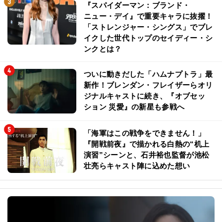
『スパイダーマン：ブランド・
ニュー・デイ』で重要キャラに抜擢！
「ストレンジャー・シングス」でブレ
イクした世代トップのセイディー・シ
ンクとは？
ついに動きだした「ハムナプトラ」最
新作！ブレンダン・フレイザーらオリ
ジナルキャストに続き、『オブセッ
ション 災愛』の新星も参戦へ
「海軍はこの戦争をできません！」
『開戦前夜』で描かれる白熱の“机上
演習”シーンと、石井裕也監督が池松
壮亮らキャスト陣に込めた想い