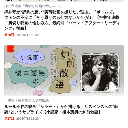
押井守連載「裏切り映画の愉しみ方」
押井守が“評判の悪い”実写映画を撮りたい理由。『ボトムズ』
ファンの不安に「そう思うのも仕方ないかと(笑)」【押井守連載
「裏切り映画の愉しみ方」最終回『バーン・アフター・リーディ
ング』後編】
第20回
2026/6/17 19:30
小説家・榎本憲男の炉前散語
ルール不在の映画『シラート』が仕掛ける、サスペンスへの“転
調”というサプライズ【小説家・榎本憲男の炉前散語】
第17回
2026/7/18 18:30