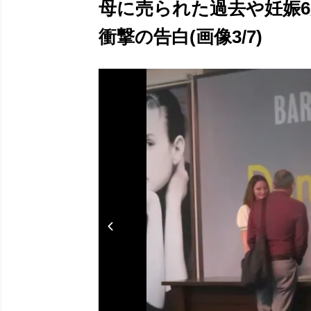
母に売られた過去や妊娠
衝撃の告白(画像3/7)