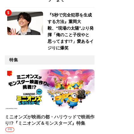
『5秒で完全犯罪を生成
する方法』重岡大
毅、“現場の太陽”ぶり発
揮「俺のこと子役やと
思ってます!?」愛あるイ
ジりに爆笑
特集
ミニオンズが映画の都・ハリウッドで映画作
り!?『ミニオンズ＆モンスターズ』特集
PR