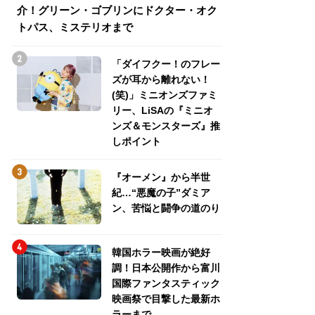
介！グリーン・ゴブリンにドクター・オク
介！グリーン・ゴ
トパス、ミステリオまで
トパス、ミステリ
「ダイフクー！のフレー
ズが耳から離れない！
(笑)」ミニオンズファミ
リー、LiSAの『ミニオ
ンズ＆モンスターズ』推
しポイント
『オーメン』から半世
紀…“悪魔の子”ダミア
ン、苦悩と闘争の道のり
韓国ホラー映画が絶好
調！日本公開作から富川
国際ファンタスティック
映画祭で目撃した最新ホ
ラーまで