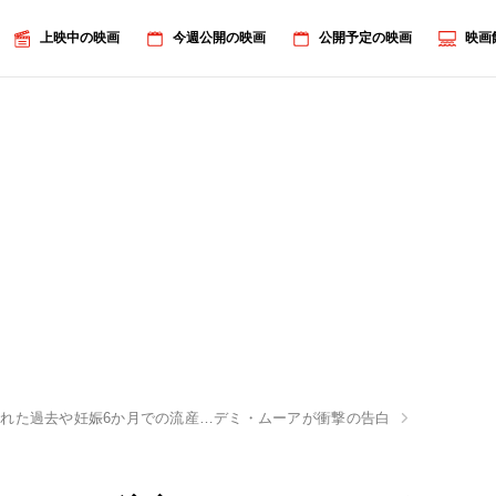
上映中の映画
今週公開の映画
公開予定の映画
映画
れた過去や妊娠6か月での流産…デミ・ムーアが衝撃の告白
画像3/7