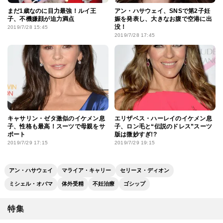
まだ1歳なのに目力最強！ルイ王
アン・ハサウェイ、SNSで第2子妊
子、不機嫌顔が迫力満点
娠を発表し、大きなお腹で空港に出
没！
2019/7/28 15:45
2019/7/28 17:45
キャサリン・ゼタ激似のイケメン息
エリザベス・ハーレイのイケメン息
子、性格も最高！スーツで母親をサ
子、ロン毛と“伝説のドレス”スーツ
ポート
版は微妙すぎ!?
2019/7/29 17:15
2019/7/29 19:15
アン・ハサウェイ
マライア・キャリー
セリーヌ・ディオン
ミシェル・オバマ
体外受精
不妊治療
ゴシップ
特集