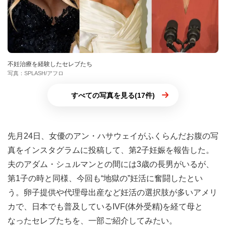
不妊治療を経験したセレブたち
写真：SPLASH/アフロ
すべての写真を見る(17件)
先月24日、女優のアン・ハサウェイがふくらんだお腹の写
真をインスタグラムに投稿して、第2子妊娠を報告した。
夫のアダム・シュルマンとの間には3歳の長男がいるが、
第1子の時と同様、今回も“地獄の”妊活に奮闘したとい
う。卵子提供や代理母出産など妊活の選択肢が多いアメリ
カで、日本でも普及しているIVF(体外受精)を経て母と
なったセレブたちを、一部ご紹介してみたい。