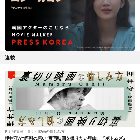
連載
押井守連載「裏切り映画の愉しみ方」
押井守が“評判の悪い”実写映画を撮りたい理由。『ボトムズ』