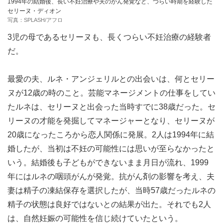
1994年の結婚後、長い不妊治療や夫のがん発覚など、つらい時期を経験した
セリーヌ・ディオン
写真：SPLASH/アフロ
3児の母であるセリーヌも、長くつらい不妊治療の経験者
だ。
最愛の夫、ルネ・アンジェリルとの出会いは、何とセリー
ヌが12歳の時のこと。芸能マネージメントの仕事をしてい
たルネは、セリーヌと出会った当時すでに38歳だった。セ
リーヌの才能を発掘してマネージャーとなり、セリーヌが
20歳になったころから恋人関係に発展。2人は1994年に結
婚したが、当初は不妊の可能性には思いが至らなかったと
いう。結婚後も子どもができないまま月日が流れ、1999
年にはルネの咽頭がんが発覚。抗がん剤の影響を考え、夫
妻は精子の凍結保存を選択したが、当時57歳だったルネの
精子の状態は良好ではないとの結果が出た。それでも2人
は、自然妊娠の可能性を信じ続けていたという。