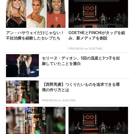
アン・ハサウェイだけじゃない！
GOETHEとFINCHIがタッグを組
不妊治療を経験したセレブたち
み、新メディアを創設
PR(FINCHI on GOETHE)
セリーヌ・ディオン、5回の流産と3つ子を妊
娠していたことを激白
【西野亮廣】つくりたいものを追求できる環
境の作り方とは
PR(FINCHI on GOETHE)