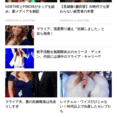
GOETHEとFINCHIがタッグを組
【見城徹×藤田晋】AI時代でも変
み、新メディアを創設
わらない経営者の本質
PR(FINCHI on GOETHE)
PR(FINCHI on GOETHE)
マライア、流産乗り越え「妊娠しました」と
自ら発表！
歌手活動を無期限休止のセリーヌ・ディオ
ン、代役には渦中のマライア・キャリー!?
マライア夫、妻の妊娠報道は先走
レイチェル・ワイズだけじゃな
りしすぎ
い！40代以上で出産したセレブた
ち