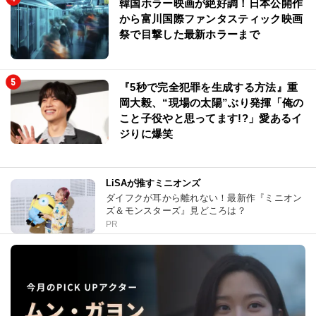
韓国ホラー映画が絶好調！日本公開作
から富川国際ファンタスティック映画
祭で目撃した最新ホラーまで
『5秒で完全犯罪を生成する方法』重
岡大毅、“現場の太陽”ぶり発揮「俺の
こと子役やと思ってます!?」愛あるイ
ジりに爆笑
LiSAが推すミニオンズ
ダイフクが耳から離れない！最新作『ミニオン
ズ＆モンスターズ』見どころは？
PR