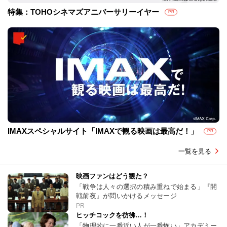
特集：TOHOシネマズアニバーサリーイヤー
PR
IMAXスペシャルサイト「IMAXで観る映画は最高だ！」
PR
一覧を見る
映画ファンはどう観た？
「戦争は人々の選択の積み重ねで始まる」『開
戦前夜』が問いかけるメッセージ
PR
ヒッチコックを彷彿…！
「物理的に一番近い人が一番怖い」アカデミー