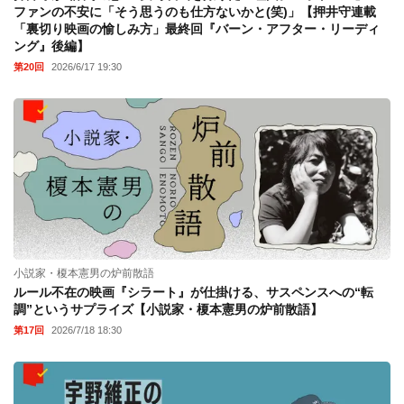
ファンの不安に「そう思うのも仕方ないかと(笑)」【押井守連載
「裏切り映画の愉しみ方」最終回『バーン・アフター・リーディ
ング』後編】
第20回
2026/6/17 19:30
小説家・榎本憲男の炉前散語
ルール不在の映画『シラート』が仕掛ける、サスペンスへの“転
調”というサプライズ【小説家・榎本憲男の炉前散語】
第17回
2026/7/18 18:30