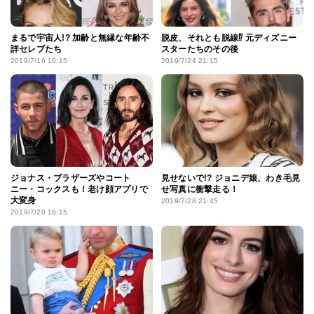
まるで宇宙人!? 加齢と無縁な年齢不
脱皮、それとも脱線⁉ 元ディズニー
詳セレブたち
スターたちのその後
2019/7/16 16:15
2019/7/24 21:15
ジョナス・ブラザーズやコート
見せないで!? ジョニデ娘、わき毛見
ニー・コックスも！老け顔アプリで
せ写真に衝撃走る！
大変身
2019/7/28 21:45
2019/7/20 16:15