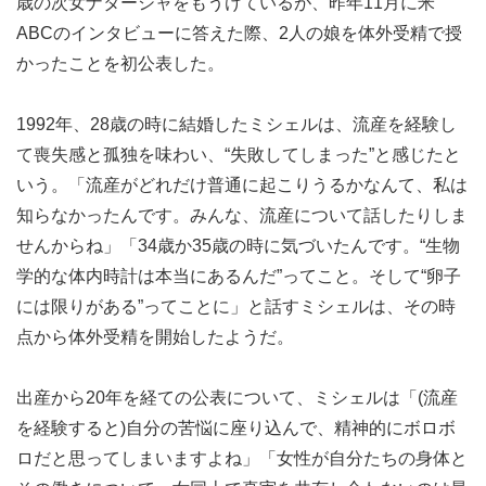
歳の次女ナターシャをもうけているが、昨年11月に米
ABCのインタビューに答えた際、2人の娘を体外受精で授
かったことを初公表した。
1992年、28歳の時に結婚したミシェルは、流産を経験し
て喪失感と孤独を味わい、“失敗してしまった”と感じたと
いう。「流産がどれだけ普通に起こりうるかなんて、私は
知らなかったんです。みんな、流産について話したりしま
せんからね」「34歳か35歳の時に気づいたんです。“生物
学的な体内時計は本当にあるんだ”ってこと。そして“卵子
には限りがある”ってことに」と話すミシェルは、その時
点から体外受精を開始したようだ。
出産から20年を経ての公表について、ミシェルは「(流産
を経験すると)自分の苦悩に座り込んで、精神的にボロボ
ロだと思ってしまいますよね」「女性が自分たちの身体と