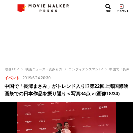
検索
アカウント
映画TOP
映画ニュース・読みもの
コンフィデンスマンJP
中国で「長澤ま
イベント
2019/6/24 20:30
中国で「長澤まさみ」がトレンド入り!?第22回上海国際映
画祭での日本作品を振り返り＜写真34点＞(画像18/34)