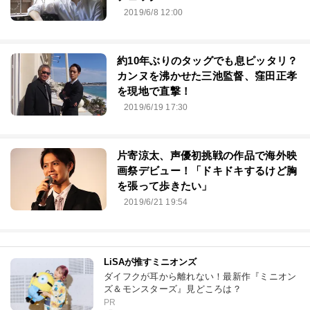
2019/6/8 12:00
約10年ぶりのタッグでも息ピッタリ？
カンヌを沸かせた三池監督、窪田正孝
を現地で直撃！
2019/6/19 17:30
片寄涼太、声優初挑戦の作品で海外映
画祭デビュー！「ドキドキするけど胸
を張って歩きたい」
2019/6/21 19:54
LiSAが推すミニオンズ
ダイフクが耳から離れない！最新作『ミニオン
ズ＆モンスターズ』見どころは？
PR