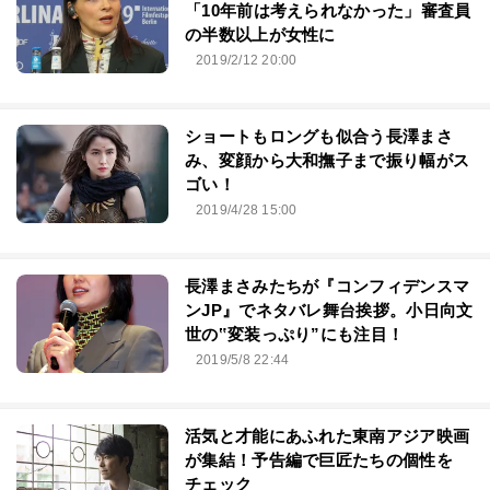
「10年前は考えられなかった」審査員
の半数以上が女性に
2019/2/12 20:00
ショートもロングも似合う長澤まさ
み、変顔から大和撫子まで振り幅がス
ゴい！
2019/4/28 15:00
長澤まさみたちが『コンフィデンスマ
ンJP』でネタバレ舞台挨拶。小日向文
世の‟変装っぷり”にも注目！
2019/5/8 22:44
活気と才能にあふれた東南アジア映画
が集結！予告編で巨匠たちの個性を
チェック