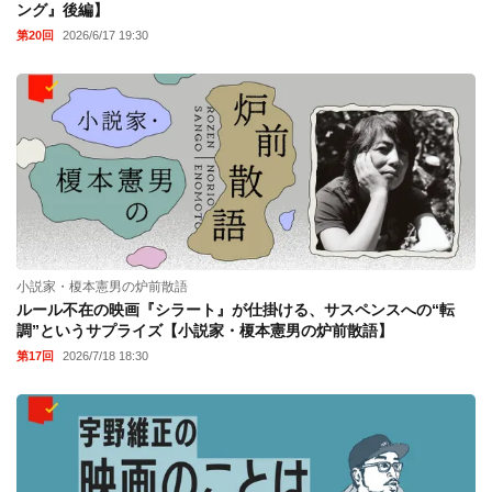
ング』後編】
第20回
2026/6/17 19:30
小説家・榎本憲男の炉前散語
ルール不在の映画『シラート』が仕掛ける、サスペンスへの“転
調”というサプライズ【小説家・榎本憲男の炉前散語】
第17回
2026/7/18 18:30