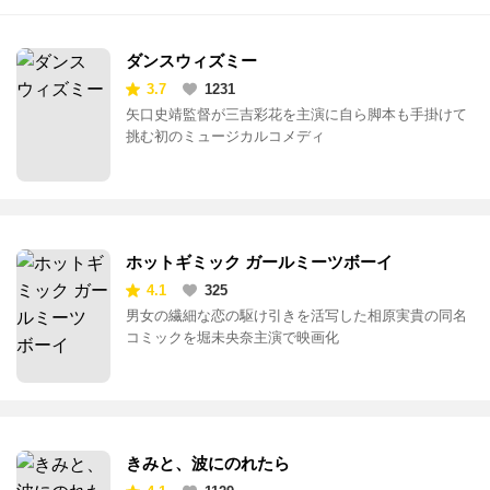
ダンスウィズミー
3.7
1231
矢口史靖監督が三吉彩花を主演に自ら脚本も手掛けて
挑む初のミュージカルコメディ
ホットギミック ガールミーツボーイ
4.1
325
男女の繊細な恋の駆け引きを活写した相原実貴の同名
コミックを堀未央奈主演で映画化
きみと、波にのれたら