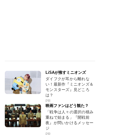
LiSAが推すミニオンズ
ダイフクが耳から離れな
い！最新作『ミニオンズ＆
モンスターズ』見どころ
は？
PR
映画ファンはどう観た？
「戦争は人々の選択の積み
重ねで始まる」『開戦前
夜』が問いかけるメッセー
ジ
PR