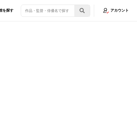
館を探す
アカウント
映画祭での日本作品を振り返り＜写真34点＞
画像32/34