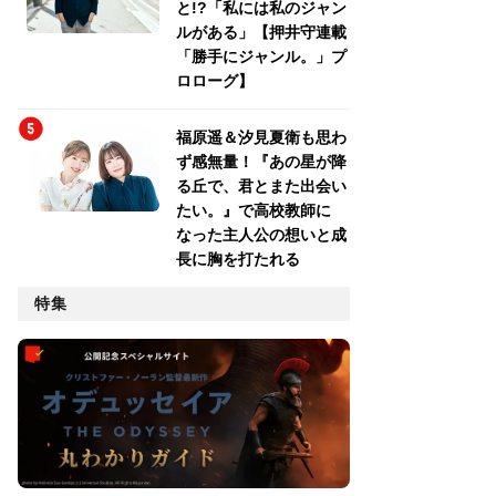
と!?「私には私のジャン
ルがある」【押井守連載
「勝手にジャンル。」プ
ロローグ】
福原遥＆汐見夏衛も思わ
ず感無量！『あの星が降
る丘で、君とまた出会い
たい。』で高校教師に
なった主人公の想いと成
長に胸を打たれる
特集