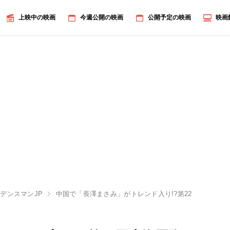
上映中の映画
今週公開の映画
公開予定の映画
映画
デンスマンJP
中国で「長澤まさみ」がトレンド入り!?第22回上海国際