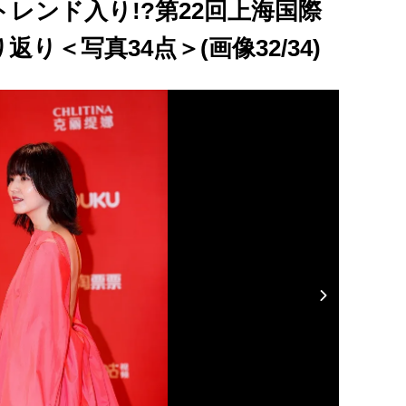
レンド入り!?第22回上海国際
り＜写真34点＞(画像32/34)