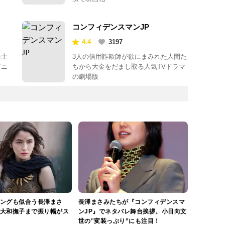
コンフィデンスマンJP
4.4
3197
防士
3人の信用詐欺師が欲にまみれた人間た
アニ
ちから大金をだまし取る人気TVドラマ
の劇場版
ングも似合う長澤まさ
長澤まさみたちが『コンフィデンスマ
大和撫子まで振り幅がス
ンJP』でネタバレ舞台挨拶。小日向文
世の‟変装っぷり”にも注目！