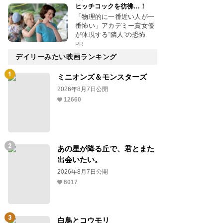
ヒッチコックを彷彿…！
「物理的に一番近い人が一
番怖い」アカデミー賞女優
が体現する“隣人”の恐怖
PR
デイリーみたい映画ランキング
ミニオンズ＆モンスターズ
2026年8月7日公開
12660
あの星が降る丘で、君とまた
出会いたい。
2026年8月7日公開
6017
白鳥とコウモリ