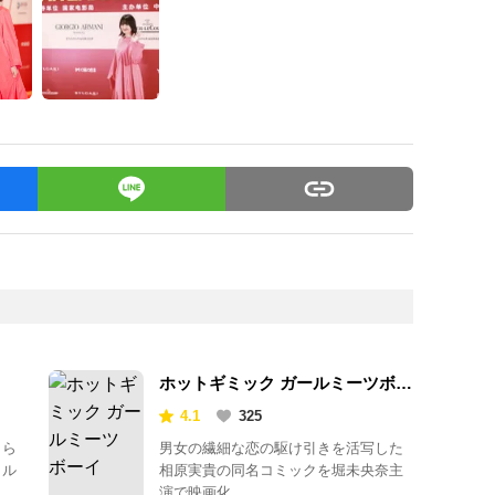
ホットギミック ガールミーツボー
イ
4.1
325
自ら
男女の繊細な恋の駆け引きを活写した
カル
相原実貴の同名コミックを堀未央奈主
演で映画化