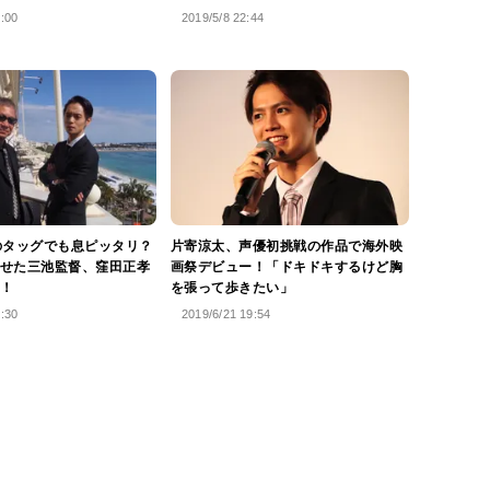
5:00
2019/5/8 22:44
のタッグでも息ピッタリ？
片寄涼太、声優初挑戦の作品で海外映
せた三池監督、窪田正孝
画祭デビュー！「ドキドキするけど胸
！
を張って歩きたい」
7:30
2019/6/21 19:54