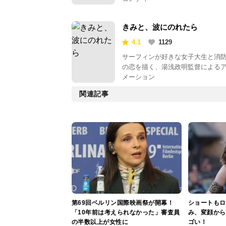
きみと、波にのれたら
4.1
1129
サーフィンが好きな女子大生と消
の恋を描く、湯浅政明監督による
メーション
関連記事
第69回ベルリン国際映画祭が開幕！
ショートもロ
「10年前は考えられなかった」審査員
み、変顔から
の半数以上が女性に
ゴい！