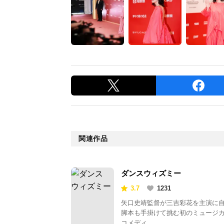
関連作品
ダンスウィズミー
3.7
1231
矢口史靖監督が三吉彩花を主演に
脚本も手掛けて挑む初のミュージ
コメディ