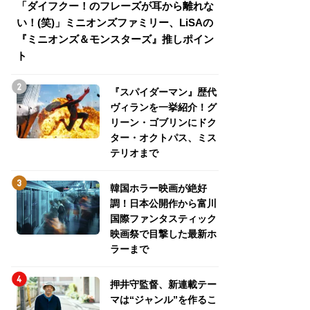
「ダイフクー！のフレーズが耳から離れな
『スパイダーマン
い！(笑)」ミニオンズファミリー、LiSAの
介！グリーン・ゴ
『ミニオンズ＆モンスターズ』推しポイン
トパス、ミステリ
ト
『スパイダーマン』歴代
ヴィランを一挙紹介！グ
リーン・ゴブリンにドク
ター・オクトパス、ミス
テリオまで
韓国ホラー映画が絶好
調！日本公開作から富川
国際ファンタスティック
映画祭で目撃した最新ホ
ラーまで
押井守監督、新連載テー
マは“ジャンル”を作るこ