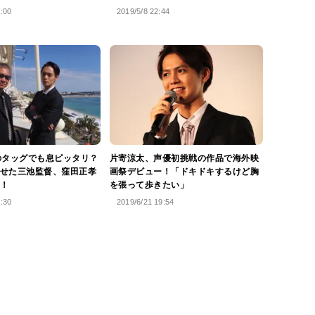
5:00
2019/5/8 22:44
のタッグでも息ピッタリ？
片寄涼太、声優初挑戦の作品で海外映
せた三池監督、窪田正孝
画祭デビュー！「ドキドキするけど胸
！
を張って歩きたい」
7:30
2019/6/21 19:54