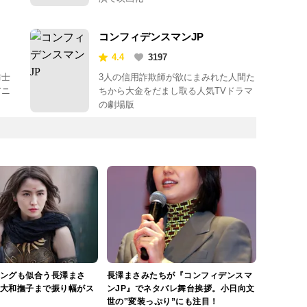
コンフィデンスマンJP
4.4
3197
防士
3人の信用詐欺師が欲にまみれた人間た
アニ
ちから大金をだまし取る人気TVドラマ
の劇場版
ングも似合う長澤まさ
長澤まさみたちが『コンフィデンスマ
大和撫子まで振り幅がス
ンJP』でネタバレ舞台挨拶。小日向文
世の‟変装っぷり”にも注目！