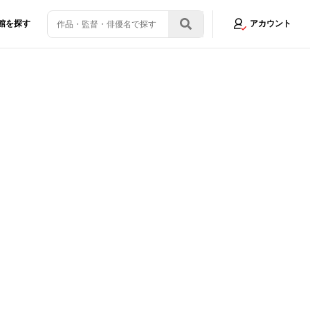
館を探す
アカウント
映画祭での日本作品を振り返り＜写真34点＞
画像27/34