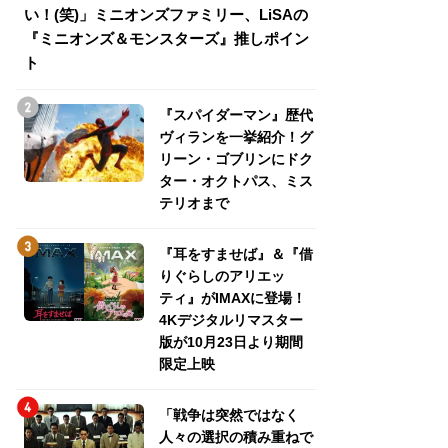
い！(笑)」ミニオンズファミリー、LiSAの
介！グリーン・ゴ
『ミニオンズ＆モンスターズ』推しポイン
トパス、ミステリ
ト
『スパイダーマン』歴代
ヴィランを一挙紹介！グ
リーン・ゴブリンにドク
ター・オクトパス、ミス
テリオまで
『耳をすませば』＆『借
りぐらしのアリエッ
ティ』がIMAXに登場！
4Kデジタルリマスター
版が10月23日より期間
限定上映
「戦争は突然ではなく
人々の選択の積み重ねで