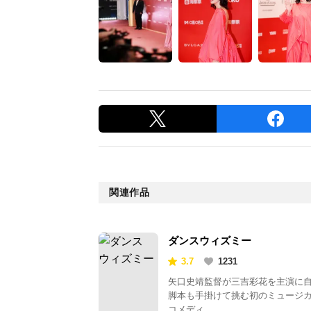
関連作品
ダンスウィズミー
3.7
1231
矢口史靖監督が三吉彩花を主演に
脚本も手掛けて挑む初のミュージ
コメディ