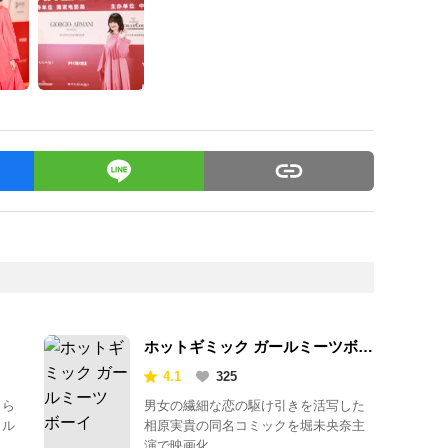
ホットギミック ガールミーツボー
イ
4.1
325
自ら
男女の繊細な恋の駆け引きを活写した
カル
相原実貴の同名コミックを堀未央奈主
演で映画化