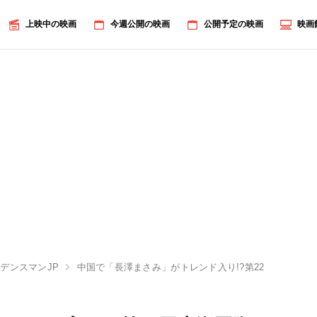
上映中の映画
今週公開の映画
公開予定の映画
映画
デンスマンJP
中国で「長澤まさみ」がトレンド入り!?第22回上海国際