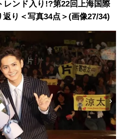
レンド入り!?第22回上海国際
り＜写真34点＞(画像27/34)