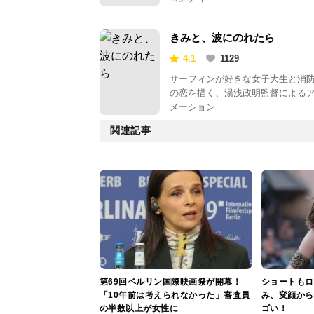
きみと、波にのれたら
4.1
1129
サーフィンが好きな女子大生と消
の恋を描く、湯浅政明監督による
メーション
関連記事
第69回ベルリン国際映画祭が開幕！
ショートもロ
「10年前は考えられなかった」審査員
み、変顔から
の半数以上が女性に
ゴい！