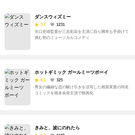
ダンスウィズミー
3.7
1231
矢口史靖監督が三吉彩花を主演に自ら脚本も手掛けて
挑む初のミュージカルコメディ
ホットギミック ガールミーツボーイ
4.1
325
男女の繊細な恋の駆け引きを活写した相原実貴の同名
コミックを堀未央奈主演で映画化
きみと、波にのれたら