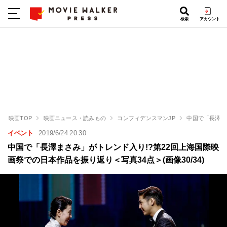
検索
アカウント
映画TOP
映画ニュース・読みもの
コンフィデンスマンJP
中国で「長澤ま
イベント
2019/6/24 20:30
中国で「長澤まさみ」がトレンド入り!?第22回上海国際映
画祭での日本作品を振り返り＜写真34点＞(画像30/34)