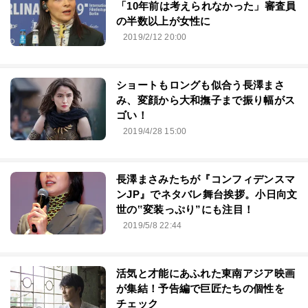
「10年前は考えられなかった」審査員
の半数以上が女性に
2019/2/12 20:00
ショートもロングも似合う長澤まさ
み、変顔から大和撫子まで振り幅がス
ゴい！
2019/4/28 15:00
長澤まさみたちが『コンフィデンスマ
ンJP』でネタバレ舞台挨拶。小日向文
世の‟変装っぷり”にも注目！
2019/5/8 22:44
活気と才能にあふれた東南アジア映画
が集結！予告編で巨匠たちの個性を
チェック