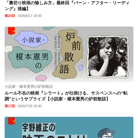
「裏切り映画の愉しみ方」最終回『バーン・アフター・リーディ
ング』後編】
第20回
2026/6/17 19:30
小説家・榎本憲男の炉前散語
ルール不在の映画『シラート』が仕掛ける、サスペンスへの“転
調”というサプライズ【小説家・榎本憲男の炉前散語】
第17回
2026/7/18 18:30