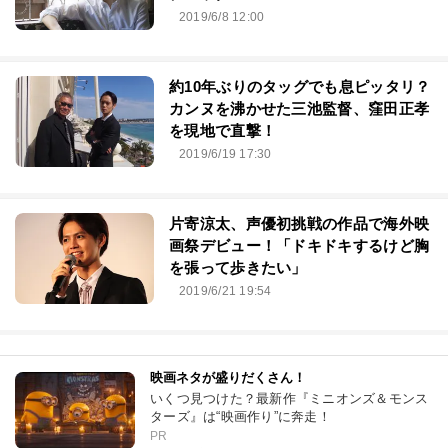
2019/6/8 12:00
約10年ぶりのタッグでも息ピッタリ？
カンヌを沸かせた三池監督、窪田正孝
を現地で直撃！
2019/6/19 17:30
片寄涼太、声優初挑戦の作品で海外映
画祭デビュー！「ドキドキするけど胸
を張って歩きたい」
2019/6/21 19:54
映画ネタが盛りだくさん！
いくつ見つけた？最新作『ミニオンズ＆モンス
ターズ』は“映画作り”に奔走！
PR