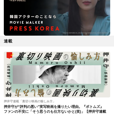
連載
押井守連載「裏切り映画の愉しみ方」
押井守が“評判の悪い”実写映画を撮りたい理由。『ボトムズ』
ファンの不安に「そう思うのも仕方ないかと(笑)」【押井守連載