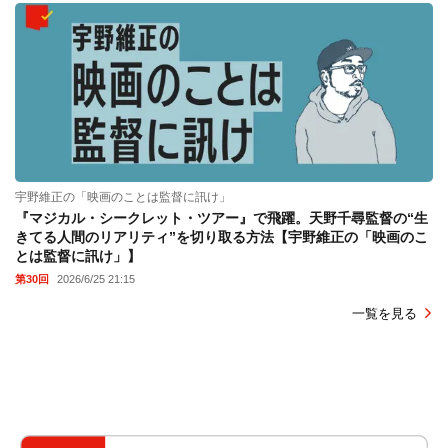
宇野維正の「映画のことは監督に訊け」
『マジカル・シークレット・ツアー』で飛躍。天野千尋監督の“生
きてる人間のリアリティ”を切り取る方法【宇野維正の「映画のこ
とは監督に訊け」】
第30回
2026/6/25 21:15
一覧を見る