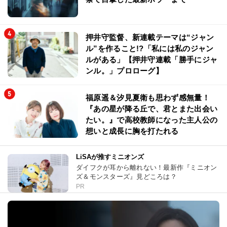
押井守監督、新連載テーマは“ジャン
ル”を作ること!?「私には私のジャン
ルがある」【押井守連載「勝手にジャ
ンル。」プロローグ】
福原遥＆汐見夏衛も思わず感無量！
『あの星が降る丘で、君とまた出会い
たい。』で高校教師になった主人公の
想いと成長に胸を打たれる
LiSAが推すミニオンズ
ダイフクが耳から離れない！最新作『ミニオン
ズ＆モンスターズ』見どころは？
PR