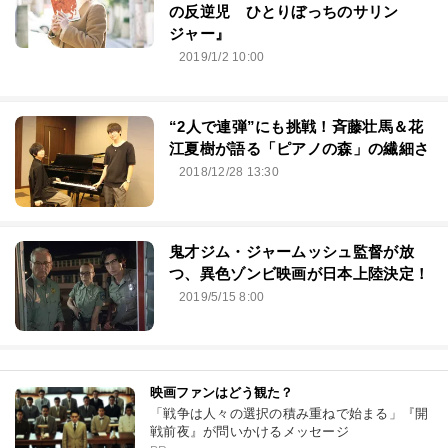
の反逆児 ひとりぼっちのサリン
ジャー』
2019/1/2 10:00
“2人で連弾”にも挑戦！斉藤壮馬＆花
江夏樹が語る「ピアノの森」の繊細さ
2018/12/28 13:30
鬼才ジム・ジャームッシュ監督が放
つ、異色ゾンビ映画が日本上陸決定！
2019/5/15 8:00
映画ファンはどう観た？
「戦争は人々の選択の積み重ねで始まる」『開
戦前夜』が問いかけるメッセージ