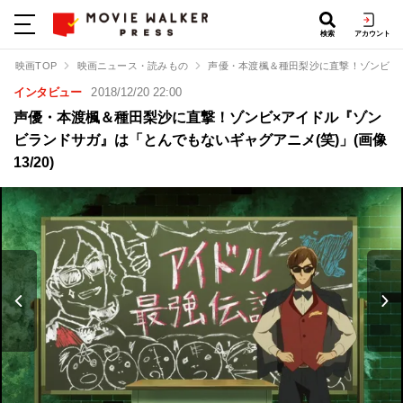
検索
アカウント
映画TOP
映画ニュース・読みもの
声優・本渡楓＆種田梨沙に直撃！ゾンビ×
インタビュー
2018/12/20 22:00
声優・本渡楓＆種田梨沙に直撃！ゾンビ×アイドル『ゾン
ビランドサガ』は「とんでもないギャグアニメ(笑)」(画像
13/20)