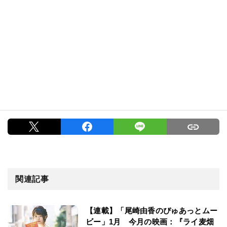
関連記事
【連載】「尾崎由香のぴゅあっとムー
ビー」1月 今月の映画：『ライ麦畑