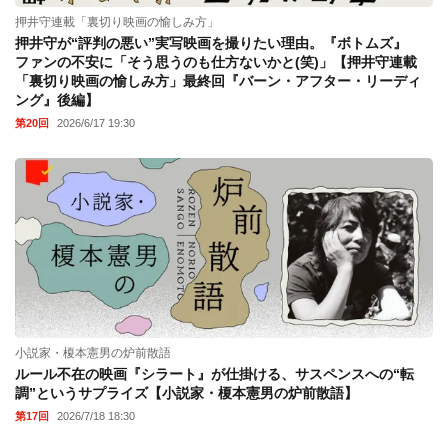
押井守連載「裏切り映画の愉しみ方」
押井守が“評判の悪い”実写映画を撮りたい理由。『ボトムズ』
ファンの不安に「そう思うのも仕方ないかと(笑)」【押井守連載
「裏切り映画の愉しみ方」最終回『バーン・アフター・リーディ
ング』後編】
第20回
2026/6/17 19:30
小説家・榎本憲男の炉前散語
ルール不在の映画『シラート』が仕掛ける、サスペンスへの“転
調”というサプライズ【小説家・榎本憲男の炉前散語】
第17回
2026/7/18 18:30