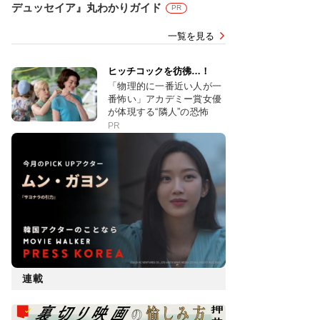
デュッセイア』丸わかりガイド
PR
一覧を見る
ヒッチコックを彷彿…！
「物理的に一番近い人が一
番怖い」アカデミー賞女優
が体現する“隣人”の恐怖
PR
連載