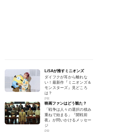
LiSAが推すミニオンズ
ダイフクが耳から離れな
い！最新作『ミニオンズ＆
モンスターズ』見どころ
は？
PR
映画ファンはどう観た？
「戦争は人々の選択の積み
重ねで始まる」『開戦前
夜』が問いかけるメッセー
ジ
PR