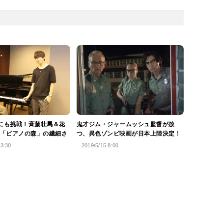
”にも挑戦！斉藤壮馬＆花
鬼才ジム・ジャームッシュ監督が放
「ピアノの森」の繊細さ
つ、異色ゾンビ映画が日本上陸決定！
13:30
2019/5/15 8:00