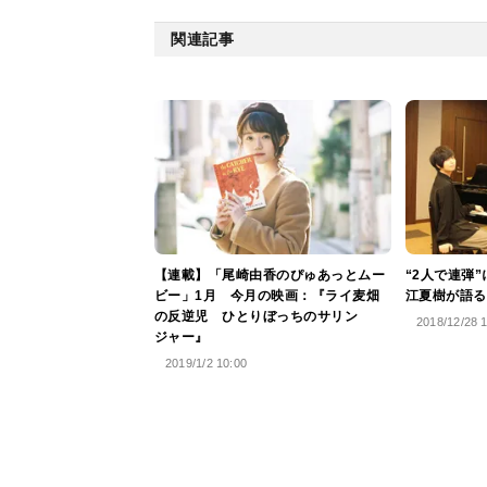
関連記事
【連載】「尾崎由香のぴゅあっとムー
“2人で連弾
ビー」1月 今月の映画：『ライ麦畑
江夏樹が語る
の反逆児 ひとりぼっちのサリン
2018/12/28 
ジャー』
2019/1/2 10:00