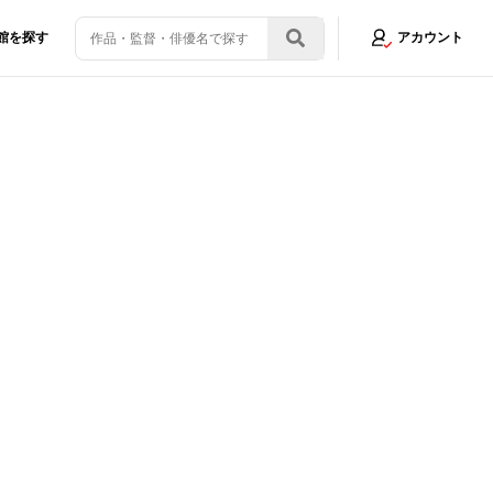
館を探す
アカウント
ないギャグアニメ(笑)」
画像12/20