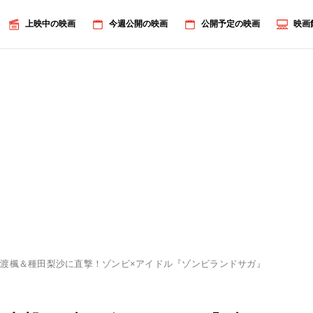
上映中の映画
今週公開の映画
公開予定の映画
映画
渡楓＆種田梨沙に直撃！ゾンビ×アイドル『ゾンビランドサガ』は「とんでも