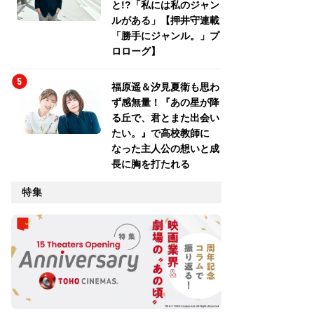
と!?「私には私のジャン
ルがある」【押井守連載
「勝手にジャンル。」プ
ロローグ】
福原遥＆汐見夏衛も思わ
ず感無量！『あの星が降
る丘で、君とまた出会い
たい。』で高校教師に
なった主人公の想いと成
長に胸を打たれる
特集