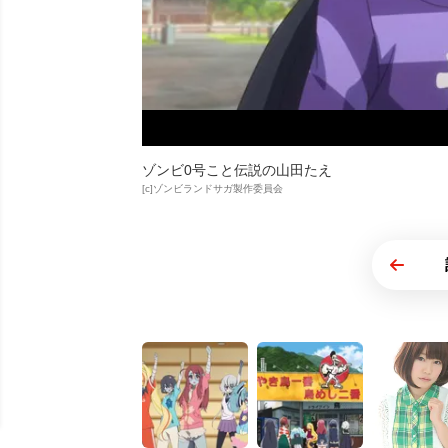
ゾンビ0号こと伝説の山田たえ
[c]ゾンビランドサガ製作委員会