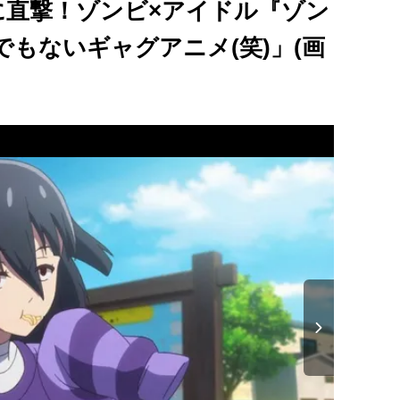
に直撃！ゾンビ×アイドル『ゾン
もないギャグアニメ(笑)」(画