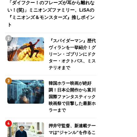
「ダイフクー！のフレーズが耳から離れな
『スパイダーマン
い！(笑)」ミニオンズファミリー、LiSAの
介！グリーン・ゴ
『ミニオンズ＆モンスターズ』推しポイン
トパス、ミステリ
ト
『スパイダーマン』歴代
ヴィランを一挙紹介！グ
リーン・ゴブリンにドク
ター・オクトパス、ミス
テリオまで
韓国ホラー映画が絶好
調！日本公開作から富川
国際ファンタスティック
映画祭で目撃した最新ホ
ラーまで
押井守監督、新連載テー
マは“ジャンル”を作るこ