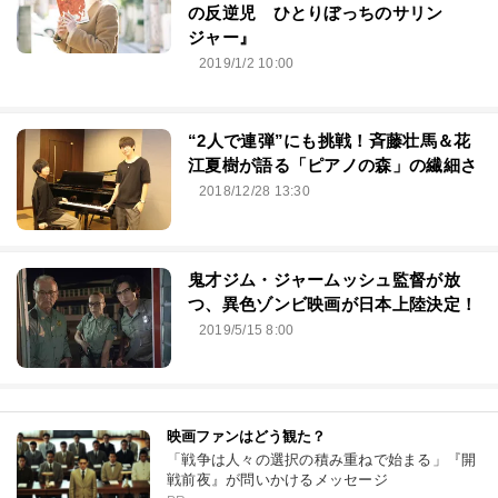
の反逆児 ひとりぼっちのサリン
ジャー』
2019/1/2 10:00
“2人で連弾”にも挑戦！斉藤壮馬＆花
江夏樹が語る「ピアノの森」の繊細さ
2018/12/28 13:30
鬼才ジム・ジャームッシュ監督が放
つ、異色ゾンビ映画が日本上陸決定！
2019/5/15 8:00
映画ファンはどう観た？
「戦争は人々の選択の積み重ねで始まる」『開
戦前夜』が問いかけるメッセージ