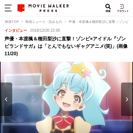
検索
アカウント
映画TOP
映画ニュース・読みもの
声優・本渡楓＆種田梨沙に直撃！ゾンビ×
インタビュー
2018/12/20 22:00
声優・本渡楓＆種田梨沙に直撃！ゾンビ×アイドル『ゾン
ビランドサガ』は「とんでもないギャグアニメ(笑)」(画像
11/20)