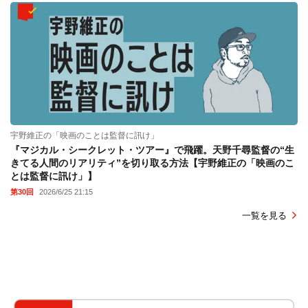
宇野維正の「映画のことは監督に訊け」
『マジカル・シークレット・ツアー』で飛躍。天野千尋監督の“生
きてる人間のリアリティ”を切り取る方法【宇野維正の「映画のこ
とは監督に訊け」】
第30回
2026/6/25 21:15
一覧を見る