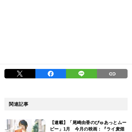
関連記事
【連載】「尾崎由香のぴゅあっとムー
ビー」1月 今月の映画：『ライ麦畑