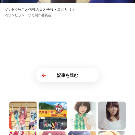
ゾンビ6号こと伝説の天才子役・星川リリィ
[c]ゾンビランドサガ製作委員会
記事を読む