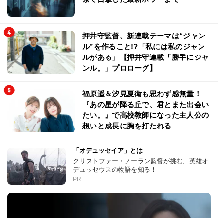
押井守監督、新連載テーマは“ジャン
ル”を作ること!?「私には私のジャン
ルがある」【押井守連載「勝手にジャ
ンル。」プロローグ】
福原遥＆汐見夏衛も思わず感無量！
『あの星が降る丘で、君とまた出会い
たい。』で高校教師になった主人公の
想いと成長に胸を打たれる
「オデュッセイア」とは
クリストファー・ノーラン監督が挑む、英雄オ
デュッセウスの物語を知る！
PR