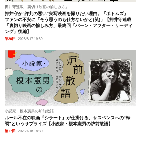
押井守連載「裏切り映画の愉しみ方」
押井守が“評判の悪い”実写映画を撮りたい理由。『ボトムズ』
ファンの不安に「そう思うのも仕方ないかと(笑)」【押井守連載
「裏切り映画の愉しみ方」最終回『バーン・アフター・リーディ
ング』後編】
第20回
2026/6/17 19:30
小説家・榎本憲男の炉前散語
ルール不在の映画『シラート』が仕掛ける、サスペンスへの“転
調”というサプライズ【小説家・榎本憲男の炉前散語】
第17回
2026/7/18 18:30