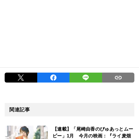
関連記事
【連載】「尾崎由香のぴゅあっとムー
ビー」1月 今月の映画：『ライ麦畑