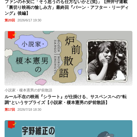
ファンの不安に「そう思うのも仕方ないかと(笑)」【押井守連載
「裏切り映画の愉しみ方」最終回『バーン・アフター・リーディ
ング』後編】
第20回
2026/6/17 19:30
小説家・榎本憲男の炉前散語
ルール不在の映画『シラート』が仕掛ける、サスペンスへの“転
調”というサプライズ【小説家・榎本憲男の炉前散語】
第17回
2026/7/18 18:30