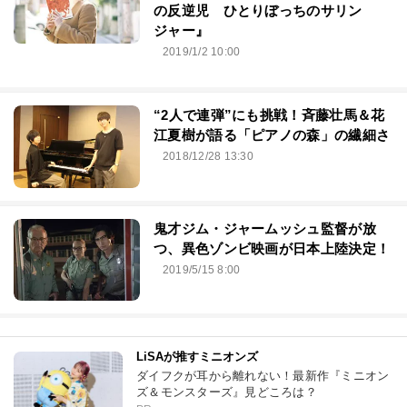
の反逆児 ひとりぼっちのサリン
ジャー』
2019/1/2 10:00
“2人で連弾”にも挑戦！斉藤壮馬＆花
江夏樹が語る「ピアノの森」の繊細さ
2018/12/28 13:30
鬼才ジム・ジャームッシュ監督が放
つ、異色ゾンビ映画が日本上陸決定！
2019/5/15 8:00
LiSAが推すミニオンズ
ダイフクが耳から離れない！最新作『ミニオン
ズ＆モンスターズ』見どころは？