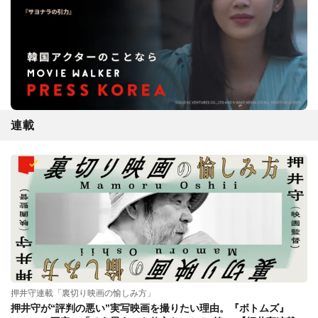
連載
押井守連載「裏切り映画の愉しみ方」
押井守が“評判の悪い”実写映画を撮りたい理由。『ボトムズ』