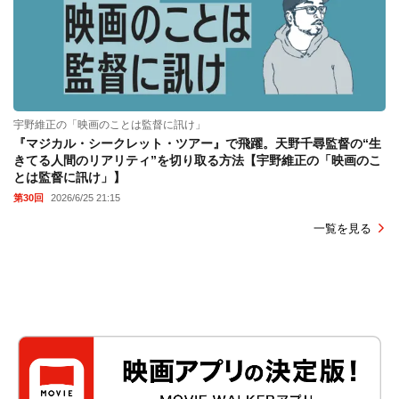
宇野維正の「映画のことは監督に訊け」
『マジカル・シークレット・ツアー』で飛躍。天野千尋監督の“生
きてる人間のリアリティ”を切り取る方法【宇野維正の「映画のこ
とは監督に訊け」】
第30回
2026/6/25 21:15
一覧を見る