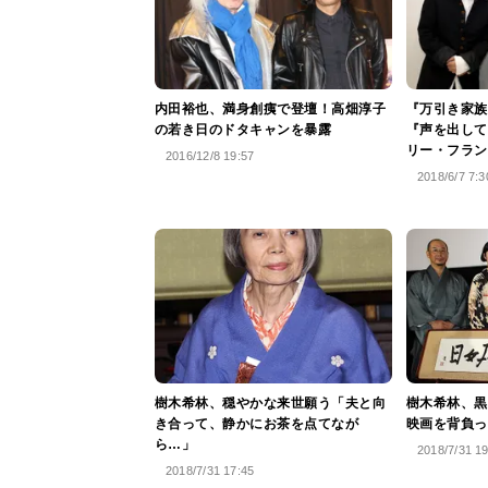
内田裕也、満身創痍で登壇！高畑淳子
『万引き家族
の若き日のドタキャンを暴露
『声を出して
リー・フラン
2016/12/8 19:57
2018/6/7 7:3
樹木希林、穏やかな来世願う「夫と向
樹木希林、黒
き合って、静かにお茶を点てなが
映画を背負っ
ら…」
2018/7/31 1
2018/7/31 17:45