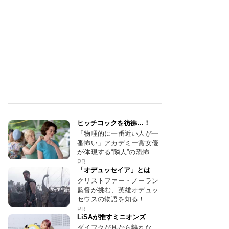
ヒッチコックを彷彿…！
「物理的に一番近い人が一
番怖い」アカデミー賞女優
が体現する“隣人”の恐怖
PR
「オデュッセイア」とは
クリストファー・ノーラン
監督が挑む、英雄オデュッ
セウスの物語を知る！
PR
LiSAが推すミニオンズ
ダイフクが耳から離れな