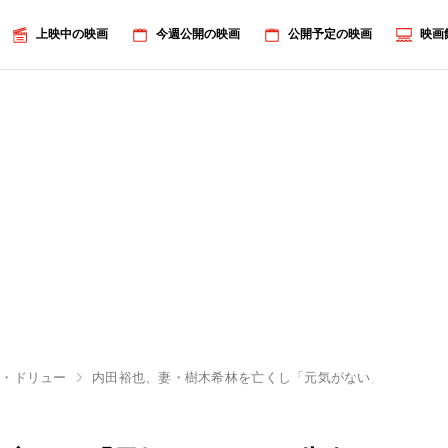
上映中の映画
今週公開の映画
公開予定の映画
映画
ル・ドリュー
内田裕也、妻・樹木希林を亡くし「元気がない」と告白も“