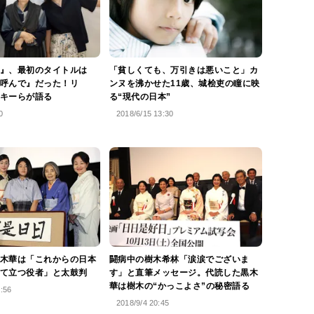
』、最初のタイトルは
「貧しくても、万引きは悪いこと」カ
呼んで』だった！リ
ンヌを沸かせた11歳、城桧吏の瞳に映
キーらが語る
る“現代の日本”
0
2018/6/15 13:30
木華は「これからの日本
闘病中の樹木希林「涙涙でございま
て立つ役者」と太鼓判
す」と直筆メッセージ。代読した黒木
華は樹木の“かっこよさ”の秘密語る
9:56
2018/9/4 20:45