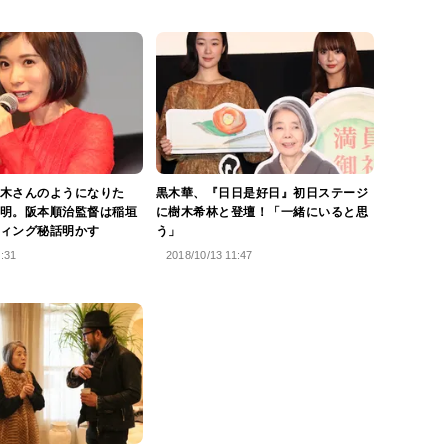
木さんのようになりた
黒木華、『日日是好日』初日ステージ
明。阪本順治監督は稲垣
に樹木希林と登壇！「一緒にいると思
ィング秘話明かす
う」
7:31
2018/10/13 11:47