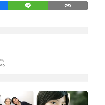
が老
Mを