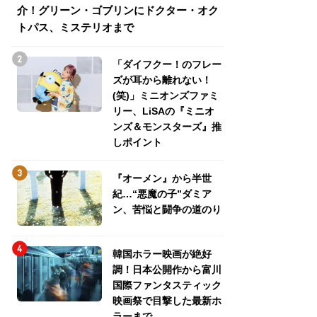
介！グリーン・ゴブリンにドクター・オク
介！グリーン・ゴ
トパス、ミステリオまで
トパス、ミステリ
「ダイフクー！のフレー
ズが耳から離れない！
(笑)」ミニオンズファミ
リー、LiSAの『ミニオ
ンズ＆モンスターズ』推
しポイント
『オーメン』から半世
紀…“悪魔の子”ダミア
ン、苦悩と闘争の道のり
韓国ホラー映画が絶好
調！日本公開作から富川
国際ファンタスティック
映画祭で目撃した最新ホ
ラーまで