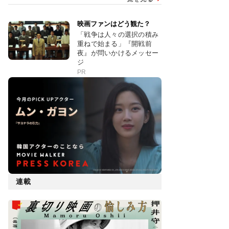
映画ファンはどう観た？
「戦争は人々の選択の積み
重ねで始まる」『開戦前
夜』が問いかけるメッセー
ジ
PR
連載