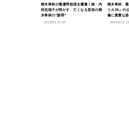
樹木希林が最優秀助演女優賞！娘・内
樹木希林、最
田也哉子が明かす、亡くなる直前の樹
リカ38』の
木希林の“謝罪”
像に貴重な姿
2019/3/1 21:58
2019/3/12 1