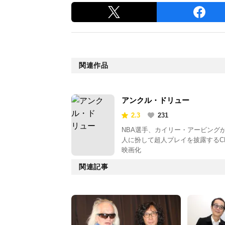
関連作品
アンクル・ドリュー
2.3
231
NBA選手、カイリー・アービング
人に扮して超人プレイを披露するC
映画化
関連記事