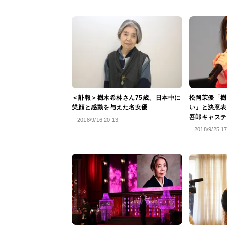
＜訃報＞樹木希林さん75歳、日本中に
松岡茉優「樹
笑顔と感動を与えた名女優
い」と決意表
吾郎キャステ
2018/9/16 20:13
2018/9/25 1