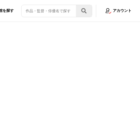
館を探す
アカウント
ロック魂”でイベント登壇
画像2/5