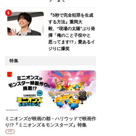
『5秒で完全犯罪を生成
する方法』重岡大
毅、“現場の太陽”ぶり発
揮「俺のこと子役やと
思ってます!?」愛あるイ
ジりに爆笑
特集
ミニオンズが映画の都・ハリウッドで映画作
り!?『ミニオンズ＆モンスターズ』特集
PR