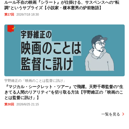
ルール不在の映画『シラート』が仕掛ける、サスペンスへの“転
調”というサプライズ【小説家・榎本憲男の炉前散語】
第17回
2026/7/18 18:30
宇野維正の「映画のことは監督に訊け」
『マジカル・シークレット・ツアー』で飛躍。天野千尋監督の“生
きてる人間のリアリティ”を切り取る方法【宇野維正の「映画のこ
とは監督に訊け」】
第30回
2026/6/25 21:15
一覧を見る