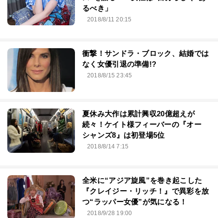
るべき」
2018/8/11 20:15
衝撃！サンドラ・ブロック、結婚では
なく女優引退の準備!?
2018/8/15 23:45
夏休み大作は累計興収20億超えが
続々！ケイト様フィーバーの『オー
シャンズ8』は初登場5位
2018/8/14 7:15
全米に“アジア旋風”を巻き起こした
『クレイジー・リッチ！』で異彩を放
つ“ラッパー女優”が気になる！
2018/9/28 19:00