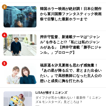
韓国ホラー映画が絶好調！日本公開作
から富川国際ファンタスティック映画
祭で目撃した最新ホラーまで
押井守監督、新連載テーマは“ジャン
ル”を作ること!?「私には私のジャン
ルがある」【押井守連載「勝手にジャ
ンル。」プロローグ】
福原遥＆汐見夏衛も思わず感無量！
『あの星が降る丘で、君とまた出会い
たい。』で高校教師になった主人公の
想いと成長に胸を打たれる
LiSAが推すミニオンズ
ダイフクが耳から離れない！最新作『ミニオン
ズ＆モンスターズ』見どころは？