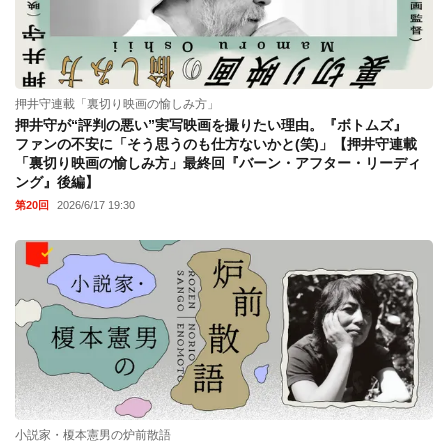
押井守連載「裏切り映画の愉しみ方」
押井守が“評判の悪い”実写映画を撮りたい理由。『ボトムズ』
ファンの不安に「そう思うのも仕方ないかと(笑)」【押井守連載
「裏切り映画の愉しみ方」最終回『バーン・アフター・リーディ
ング』後編】
第20回
2026/6/17 19:30
小説家・榎本憲男の炉前散語