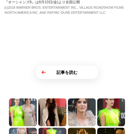
『オーシャンズ8』は8月10日(金)より全国公開
[c]2018 WARNER BROS. ENTERTAINMENT INC., VILLAGE ROADSHOW FILMS
NORTH AMERICA INC. AND RATPAC-DUNE ENTERTAINMENT LLC
記事を読む