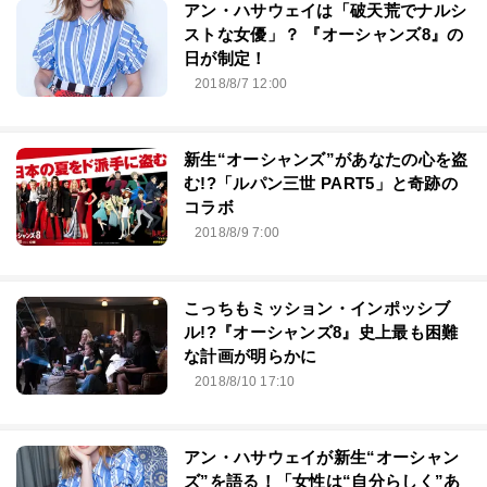
アン・ハサウェイは「破天荒でナルシ
ストな女優」？ 『オーシャンズ8』の
日が制定！
2018/8/7 12:00
新生“オーシャンズ”があなたの心を盗
む!?「ルパン三世 PART5」と奇跡の
コラボ
2018/8/9 7:00
こっちもミッション・インポッシブ
ル!?『オーシャンズ8』史上最も困難
な計画が明らかに
2018/8/10 17:10
アン・ハサウェイが新生“オーシャン
ズ”を語る！「女性は“自分らしく”あ