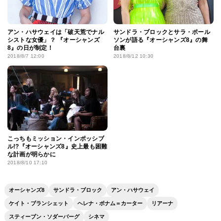
アン・ハサウェイは「破天荒でナル
サンドラ・ブロックとサラ・ポール
シストな女優」？ 『オーシャンズ
ソンが語る『オーシャンズ8』の舞
8』の日が制定！
台裏
2018/8/7 12:00
2018/8/12 10:30
こっちもミッション・インポッシブ
ル!?『オーシャンズ8』史上最も困難
な計画が明らかに
2018/8/10 17:10
オーシャンズ8
サンドラ・ブロック
アン・ハサウェイ
ケイト・ブランシェット
ヘレナ・ボナム＝カーター
リアーナ
スティーブン・ソダーバーグ
シネマ