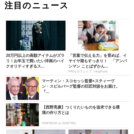
注目のニュース
20万円以上の高額アイテムがズラ
「言葉で伝える力」を育めば、イ
リ！お年玉で買いたい洋画のハイ
ヤイヤ期もすっきり！ 「アンパ
クオリティすぎるス...
ンマン ことばずかん...
PR(セガフェイブ｜HugKum)
マーティン・スコセッシ監督×スティーヴ
ン・スピルバーグ監督の巨匠対談をお届け。
『...
【西野亮廣】つくりたいものを追求できる環
境の作り方とは
PR(FINCHI on GOETHE)