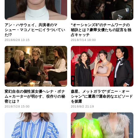
アン・ハサウェイ、共演者のマ
“オーシャンズ8”のチームワークの
シュー・マコノヒーにイラついてい
秘訣とは？豪華女優たちの証言を独
た!?
占キャッチ
2018/6/28 13:15
2018/7/14 18:00
変幻自在の個性派女優ヘレナ・ボナ
森星、メットガラで“ダニー・オー
ム＝カーターが明かす、役作りの秘
シャン”に遭遇!?運命的なエピソード
密とは？
を披露
2018/7/28 15:00
2018/8/2 21:19