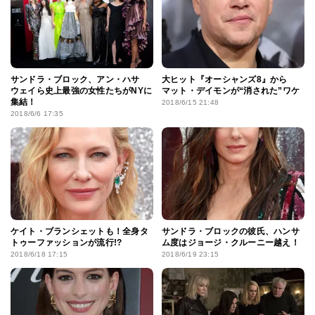
サンドラ・ブロック、アン・ハサ
大ヒット『オーシャンズ8』から
ウェイら史上最強の女性たちがNYに
マット・デイモンが“消された”ワケ
集結！
2018/6/15 21:48
2018/6/6 17:35
ケイト・ブランシェットも！全身タ
サンドラ・ブロックの彼氏、ハンサ
トゥーファッションが流行!?
ム度はジョージ・クルーニー越え！
2018/6/18 17:15
2018/6/19 23:15