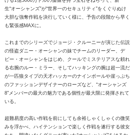
ける1億5000万ドルの価値を持つ宝石をねらって、新
生“オーシャンズ”が“世界一のセキュリティ”をくぐりぬけ
大胆な強奪作戦を決行していく様に、予告の段階から早く
も緊張感MAXに。
これまでのシリーズでジョージ・クルーニーが演じた伝説
の怪盗ダニー・オーシャンの妹でチームのリーダー、デ
ビー・オーシャンをはじめ、クールでミステリアスな頼れ
る右腕のルー・ミラー、そしてハッキングの腕は超一流だ
が一匹狼タイプの天才ハッカーのナインボールや崖っぷち
のファッションデザイナーのローズなど、“オーシャンズ
8”メンバーの最大の魅力である個性が最大限に発揮されて
いる。
超難易度の高い作戦を前にしても余裕しゃくしゃくの微笑
みを浮かべ、ハイテンションで楽しく作戦を遂行する彼女