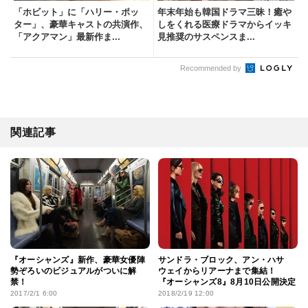
「ホビット」に「ハリー・ポッ
年末年始も韓国ドラマ三昧！癒や
ター」、豪華キャストの共演作、
しをくれる医療ドラマからイッキ
「アクアマン」最新作ま...
見推奨のサスペンスま...
Recommended by
関連記事
『オーシャンズ』新作、豪華女優陣
サンドラ・ブロック、アン・ハサ
勢ぞろいのビジュアルがついに解
ウェイからリアーナまで集結！
禁！
『オーシャンズ8』8月10日公開決定
2017/2/1 6:00
2018/2/19 12:00