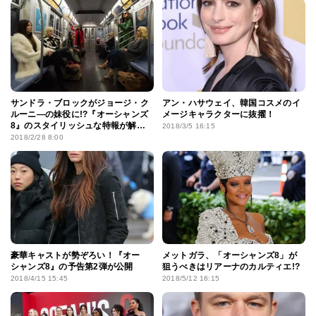
サンドラ・ブロックがジョージ・ク
アン・ハサウェイ、韓国コスメのイ
ルーニ―の妹役に!?『オーシャンズ
メージキャラクターに抜擢！
8』のスタイリッシュな特報が解
2018/3/5 16:15
禁！
2018/2/28 8:00
豪華キャストが勢ぞろい！『オー
メットガラ、「オーシャンズ8」が
シャンズ8』の予告第2弾が公開
狙うべきはリアーナのカルティエ!?
2018/4/15 15:45
2018/5/12 16:15