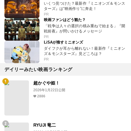
いくつ見つけた？最新作『ミニオンズ＆モンス
ターズ』は“映画作り”に奔走！
PR
映画ファンはどう観た？
「戦争は人々の選択の積み重ねで始まる」『開
戦前夜』が問いかけるメッセージ
PR
LiSAが推すミニオンズ
ダイフクが耳から離れない！最新作『ミニオン
ズ＆モンスターズ』見どころは？
PR
デイリーみたい映画ランキング
超かぐや姫！
2026年1月22日公開
2886
RYUJI 竜二