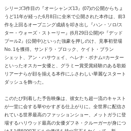
シリーズ3作目の『オーシャンズ13』(07)の公開からちょ
うど11年が経った6月8日に全米で公開された本作は、前3
作を上回るオープニング成績を叩き出し『ハン・ソロ/ス
ター・ウォーズ・ストーリー』(6月29日公開)や『デッド
プール2』(公開中)といった強豪を押しのけ、見事初登場
No. 1を獲得。サンドラ・ブロック、ケイト・ブラン
シェット、アン・ハサウェイ、ヘレナ・ボナム=カーター
といったオスカー女優と、グラミー賞受賞経験のある歌姫
リアーナらが顔を揃える本作にふさわしい華麗なスタート
ダッシュを飾った。
このたび到着した予告映像は、彼女たち超一流のキャスト
が一堂に会する華やかすぎる仕上がりに。全世界に配信さ
れている世界最高のファッションショー、メットガラに登
場するハリウッド最高の女優ダフネ・クルーガーが身につ