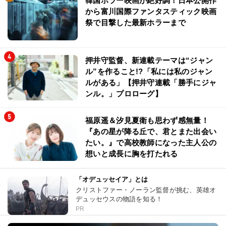
韓国ホラー映画が絶好調！日本公開作
から富川国際ファンタスティック映画
祭で目撃した最新ホラーまで
押井守監督、新連載テーマは“ジャン
ル”を作ること!?「私には私のジャン
ルがある」【押井守連載「勝手にジャ
ンル。」プロローグ】
福原遥＆汐見夏衛も思わず感無量！
『あの星が降る丘で、君とまた出会い
たい。』で高校教師になった主人公の
想いと成長に胸を打たれる
「オデュッセイア」とは
クリストファー・ノーラン監督が挑む、英雄オ
デュッセウスの物語を知る！
PR