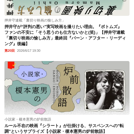
押井守連載「裏切り映画の愉しみ方」
押井守が“評判の悪い”実写映画を撮りたい理由。『ボトムズ』
ファンの不安に「そう思うのも仕方ないかと(笑)」【押井守連載
「裏切り映画の愉しみ方」最終回『バーン・アフター・リーディ
ング』後編】
第20回
2026/6/17 19:30
小説家・榎本憲男の炉前散語
ルール不在の映画『シラート』が仕掛ける、サスペンスへの“転
調”というサプライズ【小説家・榎本憲男の炉前散語】