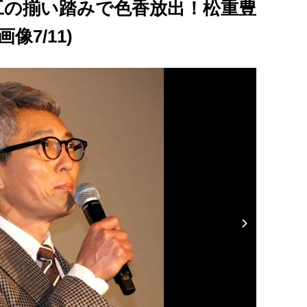
工の揃い踏みで色香放出！松重豊
7/11)