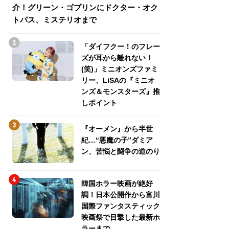
介！グリーン・ゴブリンにドクター・オク
介！グリーン・ゴ
トパス、ミステリオまで
トパス、ミステリ
「ダイフクー！のフレー
ズが耳から離れない！
(笑)」ミニオンズファミ
リー、LiSAの『ミニオ
ンズ＆モンスターズ』推
しポイント
『オーメン』から半世
紀…“悪魔の子”ダミア
ン、苦悩と闘争の道のり
韓国ホラー映画が絶好
調！日本公開作から富川
国際ファンタスティック
映画祭で目撃した最新ホ
ラーまで