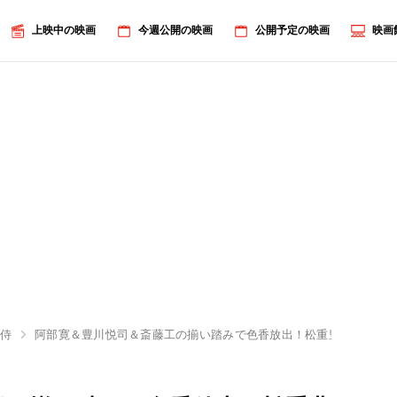
上映中の映画
今週公開の映画
公開予定の映画
映画
り侍
阿部寛＆豊川悦司＆斎藤工の揃い踏みで色香放出！松重豊「バーッ