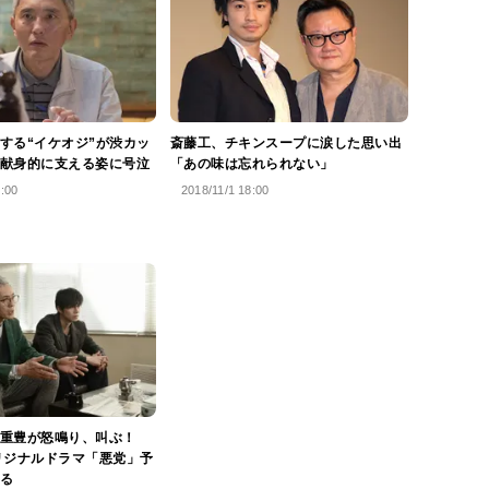
する“イケオジ”が渋カッ
斎藤工、チキンスープに涙した思い出
献身的に支える姿に号泣
「あの味は忘れられない」
1:00
2018/11/1 18:00
重豊が怒鳴り、叫ぶ！
リジナルドラマ「悪党」予
る