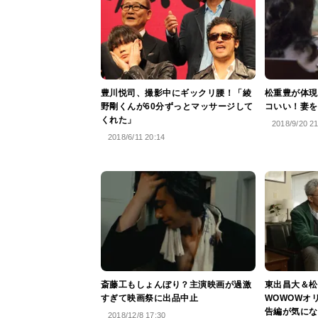
豊川悦司、撮影中にギックリ腰！「綾
松重豊が体現
野剛くんが60分ずっとマッサージして
コいい！妻を
くれた」
2018/9/20 2
2018/6/11 20:14
斎藤工もしょんぼり？主演映画が過激
東出昌大＆松
すぎて映画祭に出品中止
WOWOWオ
告編が気にな
2018/12/8 17:30