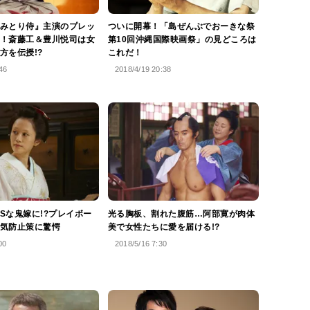
みとり侍』主演のプレッ
ついに開幕！「島ぜんぶでおーきな祭
！斎藤工＆豊川悦司は女
第10回沖縄国際映画祭」の見どころは
方を伝授!?
これだ！
46
2018/4/19 20:38
Sな鬼嫁に!?プレイボー
光る胸板、割れた腹筋…阿部寛が肉体
気防止策に驚愕
美で女性たちに愛を届ける!?
00
2018/5/16 7:30