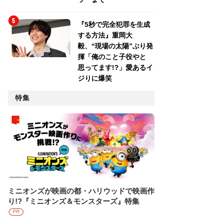
『5秒で完全犯罪を生成
する方法』重岡大
毅、“現場の太陽”ぶり発
揮「俺のこと子役やと
思ってます!?」愛あるイ
ジりに爆笑
特集
ミニオンズが映画の都・ハリウッドで映画作
り!?『ミニオンズ＆モンスターズ』特集
PR