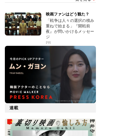
映画ファンはどう観た？
「戦争は人々の選択の積み
重ねで始まる」『開戦前
夜』が問いかけるメッセー
ジ
PR
連載