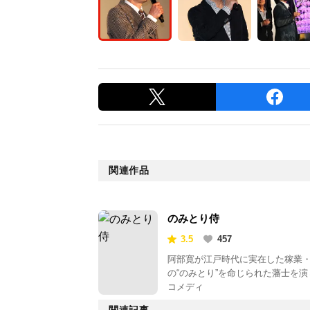
関連作品
のみとり侍
3.5
457
阿部寛が江戸時代に実在した稼業
の“のみとり”を命じられた藩士を演
コメディ
関連記事