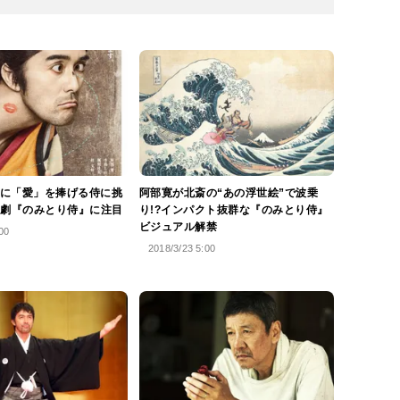
に「愛」を捧げる侍に挑
阿部寛が北斎の“あの浮世絵”で波乗
”劇『のみとり侍』に注目
り!?インパクト抜群な『のみとり侍』
ビジュアル解禁
00
2018/3/23 5:00