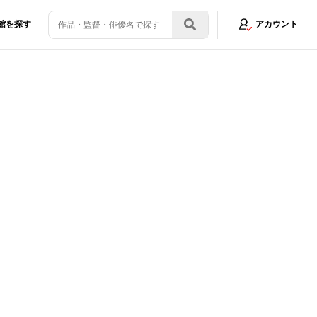
館を探す
アカウント
と匂ってくる」
画像7/11