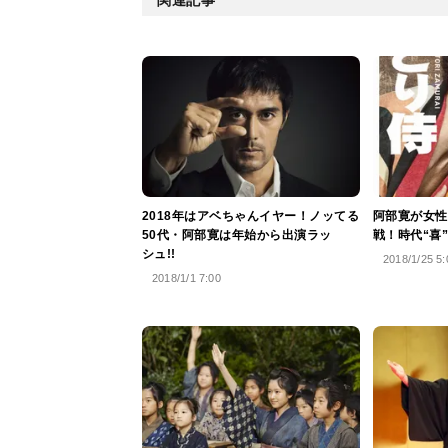
2018年はアベちゃんイヤー！ノッてる
阿部寛が女性
50代・阿部寛は年始から出演ラッ
戦！時代“喜
シュ!!
2018/1/25 5:
2018/1/1 7:00