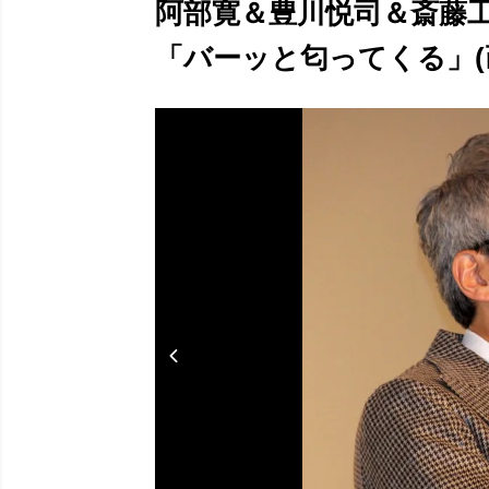
阿部寛＆豊川悦司＆斎藤
「バーッと匂ってくる」(画像