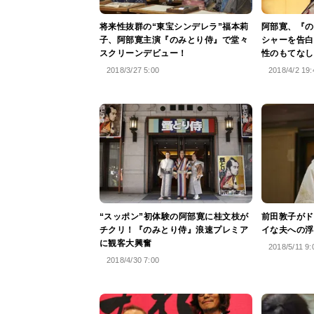
将来性抜群の“東宝シンデレラ”福本莉
阿部寛、『の
子、阿部寛主演『のみとり侍』で堂々
シャーを告白
スクリーンデビュー！
性のもてなし
2018/3/27 5:00
2018/4/2 19:
“スッポン”初体験の阿部寛に桂文枝が
前田敦子がド
チクリ！『のみとり侍』浪速プレミア
イな夫への浮
に観客大興奮
2018/5/11 9:
2018/4/30 7:00