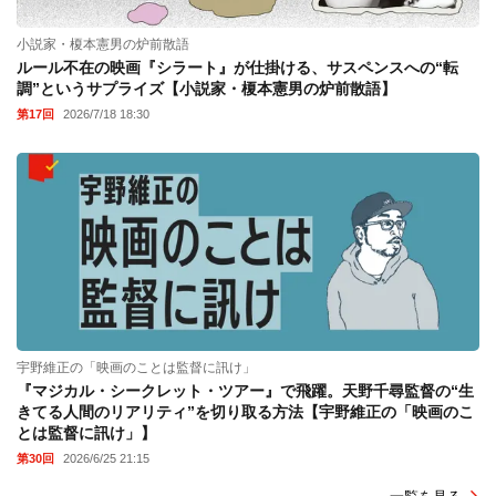
小説家・榎本憲男の炉前散語
ルール不在の映画『シラート』が仕掛ける、サスペンスへの“転
調”というサプライズ【小説家・榎本憲男の炉前散語】
第17回
2026/7/18 18:30
宇野維正の「映画のことは監督に訊け」
『マジカル・シークレット・ツアー』で飛躍。天野千尋監督の“生
きてる人間のリアリティ”を切り取る方法【宇野維正の「映画のこ
とは監督に訊け」】
第30回
2026/6/25 21:15