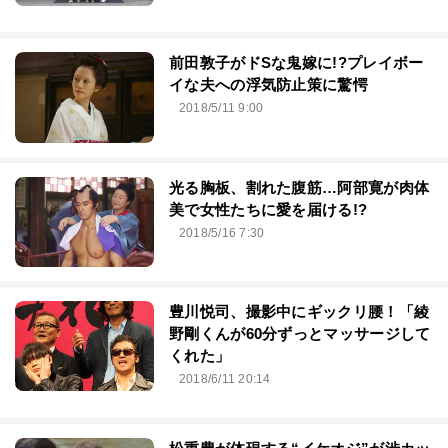
前田敦子がドSな鬼嫁に!?プレイボー
イな夫への浮気防止策に驚愕
2018/5/11 9:00
光る胸板、割れた腹筋…阿部寛が肉体
美で女性たちに愛を届ける!?
2018/5/16 7:30
豊川悦司、撮影中にギックリ腰！「綾
野剛くんが60分ずっとマッサージして
くれた」
2018/6/11 20:14