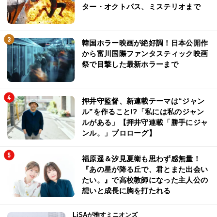
ター・オクトパス、ミステリオまで
韓国ホラー映画が絶好調！日本公開作
から富川国際ファンタスティック映画
祭で目撃した最新ホラーまで
押井守監督、新連載テーマは“ジャン
ル”を作ること!?「私には私のジャン
ルがある」【押井守連載「勝手にジャ
ンル。」プロローグ】
福原遥＆汐見夏衛も思わず感無量！
『あの星が降る丘で、君とまた出会い
たい。』で高校教師になった主人公の
想いと成長に胸を打たれる
LiSAが推すミニオンズ