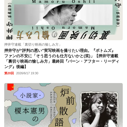
押井守連載「裏切り映画の愉しみ方」
押井守が“評判の悪い”実写映画を撮りたい理由。『ボトムズ』
ファンの不安に「そう思うのも仕方ないかと(笑)」【押井守連載
「裏切り映画の愉しみ方」最終回『バーン・アフター・リーディ
ング』後編】
第20回
2026/6/17 19:30