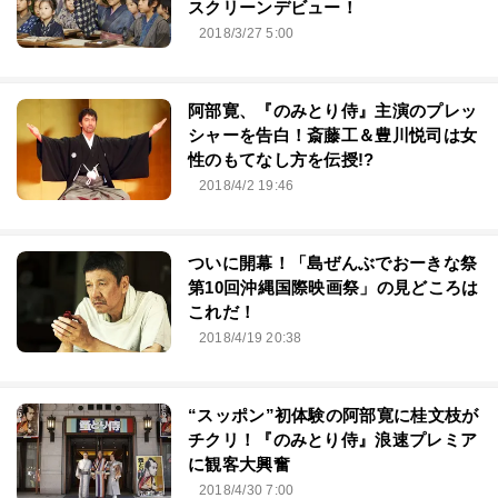
スクリーンデビュー！
2018/3/27 5:00
阿部寛、『のみとり侍』主演のプレッ
シャーを告白！斎藤工＆豊川悦司は女
性のもてなし方を伝授!?
2018/4/2 19:46
ついに開幕！「島ぜんぶでおーきな祭
第10回沖縄国際映画祭」の見どころは
これだ！
2018/4/19 20:38
“スッポン”初体験の阿部寛に桂文枝が
チクリ！『のみとり侍』浪速プレミア
に観客大興奮
2018/4/30 7:00