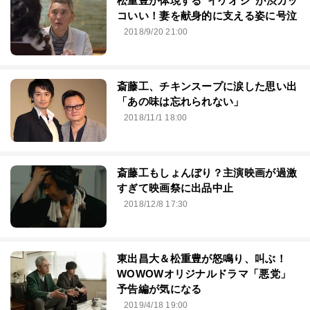
松重豊が体現する“イケオジ”が渋カッ
コいい！妻を献身的に支える姿に号泣
2018/9/20 21:00
斎藤工、チキンスープに涙した思い出
「あの味は忘れられない」
2018/11/1 18:00
斎藤工もしょんぼり？主演映画が過激
すぎて映画祭に出品中止
2018/12/8 17:30
東出昌大＆松重豊が怒鳴り、叫ぶ！
WOWOWオリジナルドラマ「悪党」
予告編が気になる
2019/4/18 19:00