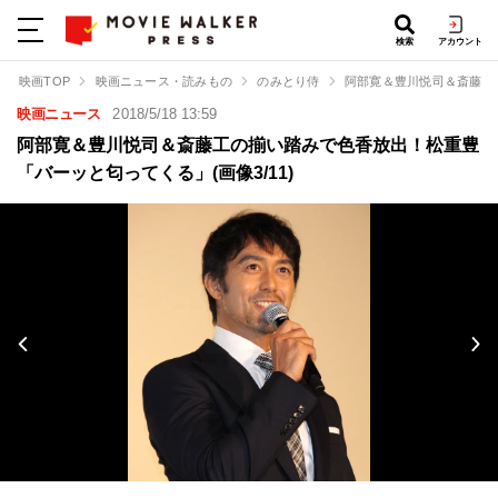
検索
アカウント
映画TOP
映画ニュース・読みもの
のみとり侍
阿部寛＆豊川悦司＆斎藤工
映画ニュース
2018/5/18 13:59
阿部寛＆豊川悦司＆斎藤工の揃い踏みで色香放出！松重豊
「バーッと匂ってくる」(画像3/11)