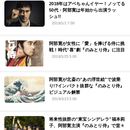
2018年はアベちゃんイヤー！ノッてる
50代・阿部寛は年始から出演ラッ
シュ!!
2018/1/1 7:00
阿部寛が女性に「愛」を捧げる侍に挑
戦！時代“喜”劇『のみとり侍』に注目
2018/1/25 5:00
阿部寛が北斎の“あの浮世絵”で波乗
り!?インパクト抜群な『のみとり侍』
ビジュアル解禁
2018/3/23 5:00
将来性抜群の“東宝シンデレラ”福本莉
子、阿部寛主演『のみとり侍』で堂々