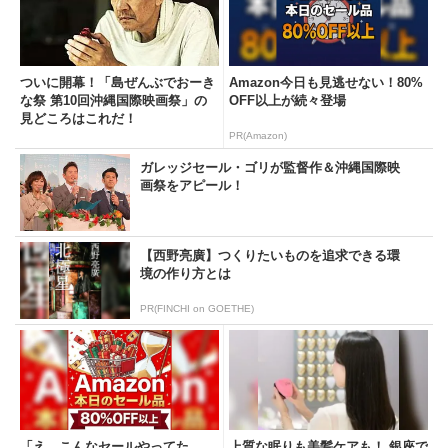
ついに開幕！「島ぜんぶでおーき
Amazon今日も見逃せない！80%
な祭 第10回沖縄国際映画祭」の
OFF以上が続々登場
見どころはこれだ！
PR(Amazon)
ガレッジセール・ゴリが監督作＆沖縄国際映
画祭をアピール！
【西野亮廣】つくりたいものを追求できる環
境の作り方とは
PR(FINCHI on GOETHE)
「え、こんなセールやってた
上質な眠りも美髪ケアも！ 銀座で