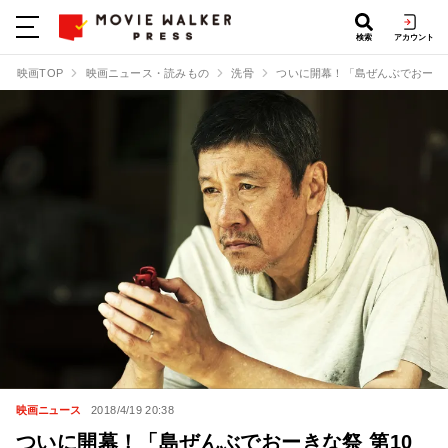
検索
アカウント
映画TOP
映画ニュース・読みもの
洗骨
ついに開幕！「島ぜんぶでおーき
映画ニュース
2018/4/19 20:38
ついに開幕！「島ぜんぶでおーきな祭 第10