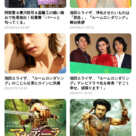
阿部寛＆豊川悦司＆斎藤工の揃い踏
池田エライザ、浄化させたいものは
みで色香放出！松重豊「バーッと
「邪念」。『ルームロンダリング』
匂ってくる」
舞台挨拶
2018/5/18 13:59
2018/6/11 20:01
池田エライザ、『ルームロンダリン
池田エライザ、『ルームロンダリン
グ』のこじらせ系ヒロインに共感
グ』テレビドラマ化を発表「すごく
幸せ。頑張ります！」
2018/7/3 13:30
2018/7/7 11:54