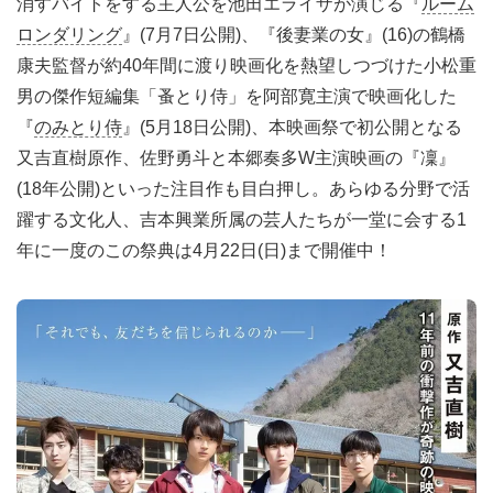
消すバイトをする主人公を池田エライザが演じる『
ルーム
ロンダリング
』(7月7日公開)、『後妻業の女』(16)の鶴橋
康夫監督が約40年間に渡り映画化を熱望しつづけた小松重
男の傑作短編集「蚤とり侍」を阿部寛主演で映画化した
『
のみとり侍
』(5月18日公開)、本映画祭で初公開となる
又吉直樹原作、佐野勇斗と本郷奏多W主演映画の『凜』
(18年公開)といった注目作も目白押し。あらゆる分野で活
躍する文化人、吉本興業所属の芸人たちが一堂に会する1
年に一度のこの祭典は4月22日(日)まで開催中！