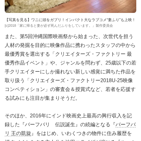
【写真を見る】ワニに頭をガブリ！インパクト大なラブコメ“妻ふり”も上映！
[c]2018「家に帰ると妻が必ず死んだふりをしています。」製作委員会
また、第5回沖縄国際映画祭から始まった、次世代を担う
人材の発掘を目的に映像作品に携わったスタッフの中から
最優秀賞を選出する「クリエイターズ・ファクトリー 最
優秀作品イベント」や、ジャンルを問わず、25歳以下の若
手クリエイターにしか撮れない新しい感覚に満ちた作品を
取り扱う「クリエイターズ・ファクトリー2018U-25映像
コンペティション」の審査会＆授賞式など、若者を応援す
る試みにも注目が集まりそうだ。
そのほか、2016年にインド映画史上最高の興行収入を記
録した『バーフバリ 伝説誕生』の続編となる『
バーフバ
リ 王の凱旋
』をはじめ、いわくつきの物件に住み履歴を