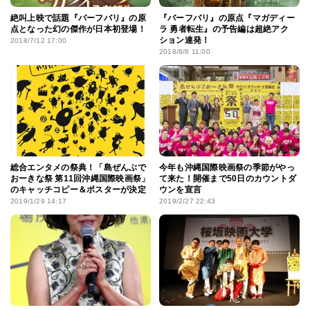
絶叫上映で話題『バーフバリ』の原
『バーフバリ』の原点『マガディー
点となった幻の傑作が日本初登場！
ラ 勇者転生』の予告編は超絶アク
ション連発！
2018/7/12 17:00
2018/8/8 11:00
総合エンタメの祭典！「島ぜんぶで
今年も沖縄国際映画祭の季節がやっ
おーきな祭 第11回沖縄国際映画祭」
て来た！開催まで50日のカウントダ
のキャッチコピー＆ポスターが決定
ウンを宣言
2019/1/29 14:17
2019/2/27 22:43