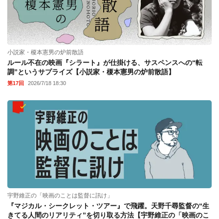
小説家・榎本憲男の炉前散語
ルール不在の映画『シラート』が仕掛ける、サスペンスへの“転
調”というサプライズ【小説家・榎本憲男の炉前散語】
第17回
2026/7/18 18:30
宇野維正の「映画のことは監督に訊け」
『マジカル・シークレット・ツアー』で飛躍。天野千尋監督の“生
きてる人間のリアリティ”を切り取る方法【宇野維正の「映画のこ