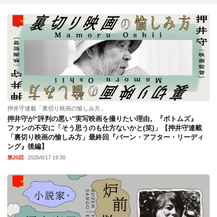
押井守連載「裏切り映画の愉しみ方」
押井守が“評判の悪い”実写映画を撮りたい理由。『ボトムズ』
ファンの不安に「そう思うのも仕方ないかと(笑)」【押井守連載
「裏切り映画の愉しみ方」最終回『バーン・アフター・リーディ
ング』後編】
第20回
2026/6/17 19:30