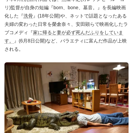
リ)監督が自身の短編『born、bone、墓音。』を長編映画
化した『
洗骨
』(18年公開)や、ネットで話題となったある
夫婦の変わった日常を榮倉奈々、安田顕らで映画化したラ
ブコメディ『
家に帰ると妻が必ず死んだふりをしていま
す。
』(6月8日公開)など、バラエティに富んだ作品が上映
される。