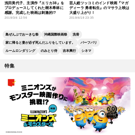
浅田美代子、主演作『エリカ38』を
芸人総ツッコミのインド映画『マガ
プロデュースしてくれた樹木希林に
ディーラ 勇者転生』のマサラ上映は
感謝。完成した映画は刺激的!?
大盛り上がり！
2019/3/4 12:56
2019/4/18 23:35
島ぜんぶでおーきな祭
沖縄国際映画祭
洗骨
家に帰ると妻が必ず死んだふりをしています。
バーフバリ
ルームロンダリング
のみとり侍
吉本興行
シネマ
特集