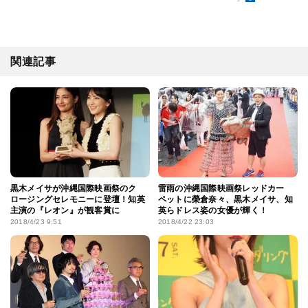
関連記事
黒木メイサが沖縄国際映画祭のク
雷雨の沖縄国際映画祭レッドカー
ロージングセレモニーに登壇！知英
ペットに榮倉奈々、黒木メイサ、知
主演の『レオン』が観客賞に
英らドレス姿の女優が輝く！
2018/4/23 9:51
2018/4/22 23:03