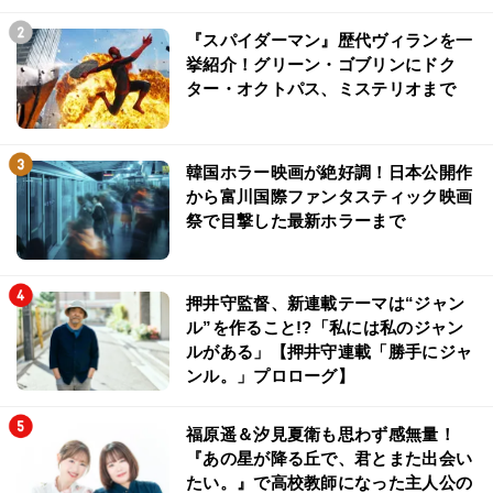
『スパイダーマン』歴代ヴィランを一
挙紹介！グリーン・ゴブリンにドク
ター・オクトパス、ミステリオまで
韓国ホラー映画が絶好調！日本公開作
から富川国際ファンタスティック映画
祭で目撃した最新ホラーまで
押井守監督、新連載テーマは“ジャン
ル”を作ること!?「私には私のジャン
ルがある」【押井守連載「勝手にジャ
ンル。」プロローグ】
福原遥＆汐見夏衛も思わず感無量！
『あの星が降る丘で、君とまた出会い
たい。』で高校教師になった主人公の