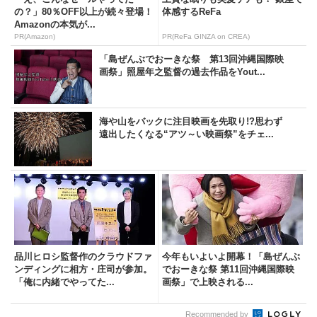
の？」80％OFF以上が続々登場！
体感するReFa
Amazonの本気が...
PR(Amazon)
PR(ReFa GINZA on CREA)
「島ぜんぶでおーきな祭 第13回沖縄国際映
画祭」照屋年之監督の過去作品をYout...
海や山をバックに注目映画を先取り!?思わず
遠出したくなる“アツ～い映画祭”をチェ...
品川ヒロシ監督作のクラウドファ
今年もいよいよ開幕！「島ぜんぶ
ンディングに相方・庄司が参加。
でおーきな祭 第11回沖縄国際映
「俺に内緒でやってた...
画祭」で上映される...
Recommended by