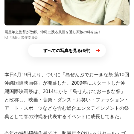
照屋年之監督が故郷、沖縄に残る風習を通し家族の絆を描く
[c]『洗骨』製作委員会
すべての写真を見る(6件)
本日4月19日より、ついに「島ぜんぶでおーきな祭 第10回
沖縄国際映画祭」が開幕した。2009年にスタートした沖
縄国際映画祭は、2014年から「島ぜんぶでおーきな祭」
と改称し、映画・音楽・ダンス・お笑い・ファッション・
アート・スポーツなどを含む総合エンタテインメントの祭
典として春の沖縄を代表するイベントに成長してきた。
今年の特別招待作品では、照屋年之(ガレッジセール・ゴ