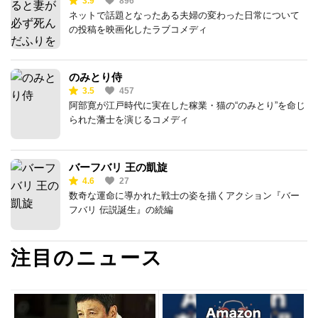
3.9
896
ネットで話題となったある夫婦の変わった日常について
の投稿を映画化したラブコメディ
のみとり侍
3.5
457
阿部寛が江戸時代に実在した稼業・猫の“のみとり”を命じ
られた藩士を演じるコメディ
バーフバリ 王の凱旋
4.6
27
数奇な運命に導かれた戦士の姿を描くアクション『バー
フバリ 伝説誕生』の続編
注目のニュース