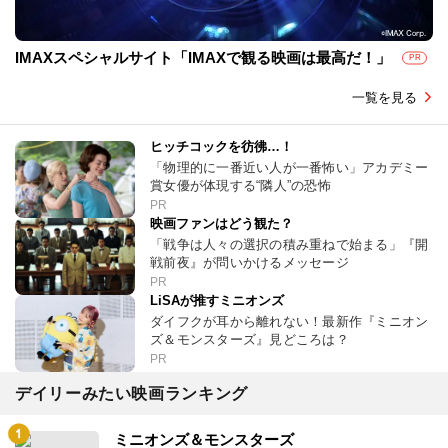
IMAXスペシャルサイト「IMAXで観る映画は最高だ！」
PR
一覧を見る
ヒッチコックを彷彿…！
「物理的に一番近い人が一番怖い」アカデミー
賞女優が体現する“隣人”の恐怖
PR
映画ファンはどう観た？
「戦争は人々の選択の積み重ねで始まる」『開
戦前夜』が問いかけるメッセージ
PR
LiSAが推すミニオンズ
ダイフクが耳から離れない！最新作『ミニオン
ズ＆モンスターズ』見どころは？
PR
デイリーみたい映画ランキング
ミニオンズ＆モンスターズ