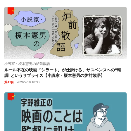
小説家・榎本憲男の炉前散語
ルール不在の映画『シラート』が仕掛ける、サスペンスへの“転
調”というサプライズ【小説家・榎本憲男の炉前散語】
第17回
2026/7/18 18:30