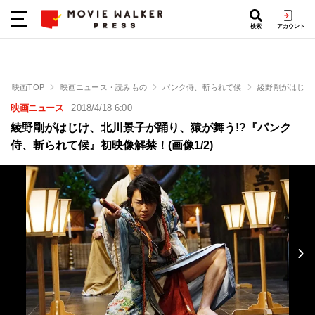
検索
アカウント
映画TOP
映画ニュース・読みもの
パンク侍、斬られて候
綾野剛がはじけ
映画ニュース
2018/4/18 6:00
綾野剛がはじけ、北川景子が踊り、猿が舞う!?『パンク
侍、斬られて候』初映像解禁！(画像1/2)