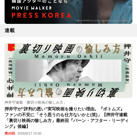
連載
押井守連載「裏切り映画の愉しみ方」
押井守が“評判の悪い”実写映画を撮りたい理由。『ボトムズ』
ファンの不安に「そう思うのも仕方ないかと(笑)」【押井守連載
「裏切り映画の愉しみ方」最終回『バーン・アフター・リーディ
ング』後編】
第20回
2026/6/17 19:30