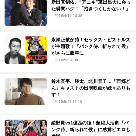
新田真剣佑、“アニキ”東出昌大に会っ
た瞬間ハグ！「抱きつくしかない！」
2018/4/17 20:38
永瀬正敏が猿！セックス・ピストルズ
が主題歌！『パンク侍、斬られて候』
がさらに豪華に
2018/5/9 4:00
鈴木亮平、瑛太、北川景子…「西郷ど
ん」キャストの出演映画が続々ありも
す！
2018/5/27 11:15
綾野剛vs1億匹の猿！超絶大活劇『パ
ンク侍、斬られて候』に感覚ピエロも