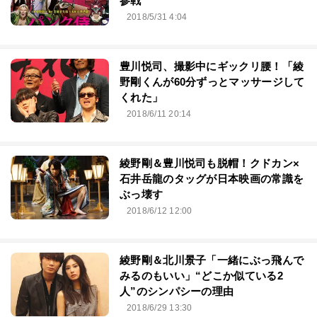
参戦
2018/5/31 4:04
豊川悦司、撮影中にギックリ腰！「綾
野剛くんが60分ずっとマッサージして
くれた」
2018/6/11 20:14
綾野剛＆豊川悦司も脱帽！クドカン×
石井岳龍のタッグが日本映画の常識を
ぶっ壊す
2018/6/12 12:00
綾野剛＆北川景子「一緒にぶっ飛んで
みるのもいい」“どこか似ている2
人”のシンパシーの理由
2018/6/29 13:30