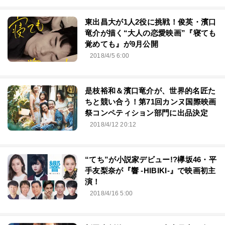
東出昌大が1人2役に挑戦！俊英・濱口
竜介が描く“大人の恋愛映画”『寝ても
覚めても』が9月公開
2018/4/5 6:00
是枝裕和＆濱口竜介が、世界的名匠た
ちと競い合う！第71回カンヌ国際映画
祭コンペティション部門に出品決定
2018/4/12 20:12
“てち”が小説家デビュー!?欅坂46・平
手友梨奈が『響 -HIBIKI-』で映画初主
演！
2018/4/16 5:00