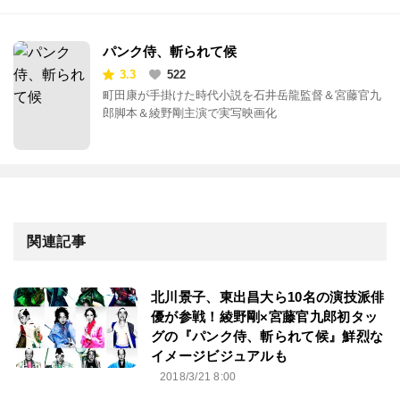
パンク侍、斬られて候
3.3
522
町田康が手掛けた時代小説を石井岳龍監督＆宮藤官九
郎脚本＆綾野剛主演で実写映画化
関連記事
北川景子、東出昌大ら10名の演技派俳
優が参戦！綾野剛×宮藤官九郎初タッ
グの『パンク侍、斬られて候』鮮烈な
イメージビジュアルも
2018/3/21 8:00