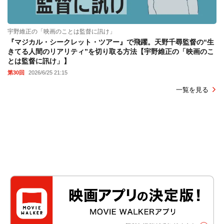
宇野維正の「映画のことは監督に訊け」
『マジカル・シークレット・ツアー』で飛躍。天野千尋監督の“生
きてる人間のリアリティ”を切り取る方法【宇野維正の「映画のこ
とは監督に訊け」】
第30回
2026/6/25 21:15
一覧を見る