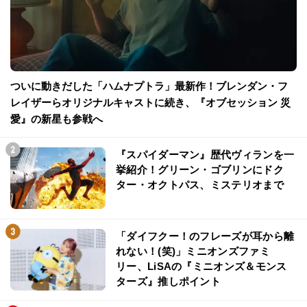
ついに動きだした「ハムナプトラ」最新作！ブレンダン・フ
レイザーらオリジナルキャストに続き、『オブセッション 災
愛』の新星も参戦へ
『スパイダーマン』歴代ヴィランを一
挙紹介！グリーン・ゴブリンにドク
ター・オクトパス、ミステリオまで
「ダイフクー！のフレーズが耳から離
れない！(笑)」ミニオンズファミ
リー、LiSAの『ミニオンズ＆モンス
ターズ』推しポイント