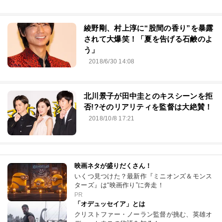
綾野剛、村上淳に“股間の香り”を暴露
されて大爆笑！「夏を告げる石鹸のよ
う」
2018/6/30 14:08
北川景子が田中圭とのキスシーンを拒
否!?そのリアリティを監督は大絶賛！
2018/10/8 17:21
映画ネタが盛りだくさん！
いくつ見つけた？最新作『ミニオンズ＆モンス
ターズ』は“映画作り”に奔走！
PR
「オデュッセイア」とは
クリストファー・ノーラン監督が挑む、英雄オ