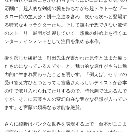
江戸時代が舞台にもかかわらず今っぽい口語による会話の
応酬に、超人的な剣術の腕を持ちながら超テキトーなプー
タロー侍の主人公・掛十之進を含め、次から次へと登場す
る特異なキャラクターたち。そして誰も予想できない驚愕
のストーリー展開が炸裂していく、想像の斜め上を行くエ
ンターテインメントとして注目を集める本作。
掛を演じた綾野は「町田先生が書かれた原作とはまた違っ
たものになっているんです」と、魅力的な原作がさらに魅
力的に生まれ変わったことを明かす。「例えば、セリフの
受け答え方ひとつとっても宮藤さんらしいテイストが台本
の中で取り入れられてたりするので、時代劇ではあるんで
すが、そこに宮藤さんの変幻自在な豊かな発想が入ってい
ます」と宮藤の類稀なる才能を絶賛。
さらに綾野はパンクな世界を表現する上で「台本がここま