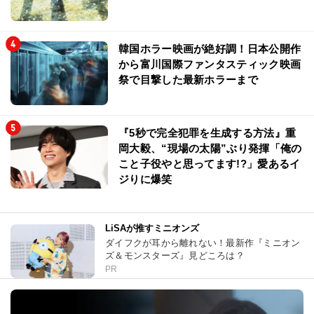
韓国ホラー映画が絶好調！日本公開作
から富川国際ファンタスティック映画
祭で目撃した最新ホラーまで
『5秒で完全犯罪を生成する方法』重
岡大毅、“現場の太陽”ぶり発揮「俺の
こと子役やと思ってます!?」愛あるイ
ジりに爆笑
LiSAが推すミニオンズ
ダイフクが耳から離れない！最新作『ミニオン
ズ＆モンスターズ』見どころは？
PR