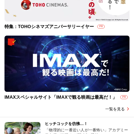
特集：TOHOシネマズアニバーサリーイヤー
PR
IMAXスペシャルサイト「IMAXで観る映画は最高だ！」
PR
一覧を見る
ヒッチコックを彷彿…！
「物理的に一番近い人が一番怖い」アカデミー