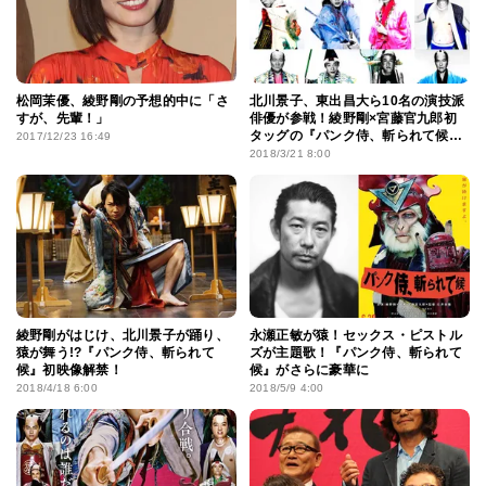
松岡茉優、綾野剛の予想的中に「さ
北川景子、東出昌大ら10名の演技派
すが、先輩！」
俳優が参戦！綾野剛×宮藤官九郎初
タッグの『パンク侍、斬られて候』
2017/12/23 16:49
鮮烈なイメージビジュアルも
2018/3/21 8:00
綾野剛がはじけ、北川景子が踊り、
永瀬正敏が猿！セックス・ピストル
猿が舞う!?『パンク侍、斬られて
ズが主題歌！『パンク侍、斬られて
候』初映像解禁！
候』がさらに豪華に
2018/4/18 6:00
2018/5/9 4:00