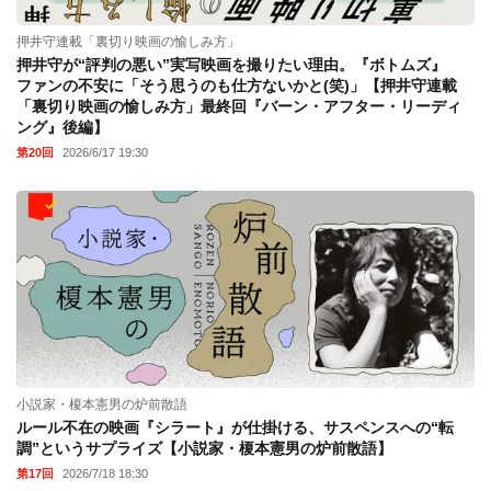
押井守連載「裏切り映画の愉しみ方」
押井守が“評判の悪い”実写映画を撮りたい理由。『ボトムズ』
ファンの不安に「そう思うのも仕方ないかと(笑)」【押井守連載
「裏切り映画の愉しみ方」最終回『バーン・アフター・リーディ
ング』後編】
第20回
2026/6/17 19:30
小説家・榎本憲男の炉前散語
ルール不在の映画『シラート』が仕掛ける、サスペンスへの“転
調”というサプライズ【小説家・榎本憲男の炉前散語】
第17回
2026/7/18 18:30