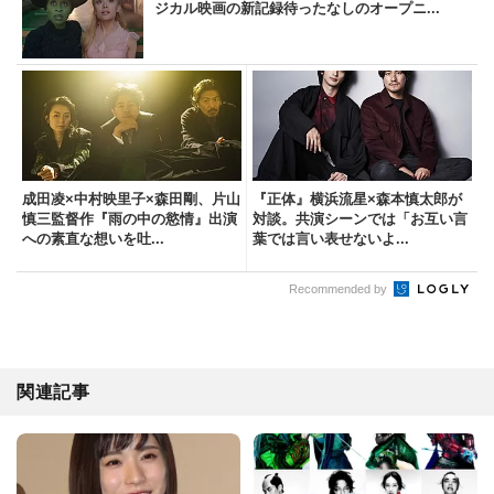
ジカル映画の新記録待ったなしのオープニ...
成田凌×中村映里子×森田剛、片山
『正体』横浜流星×森本慎太郎が
慎三監督作『雨の中の慾情』出演
対談。共演シーンでは「お互い言
への素直な想いを吐...
葉では言い表せないよ...
Recommended by
関連記事