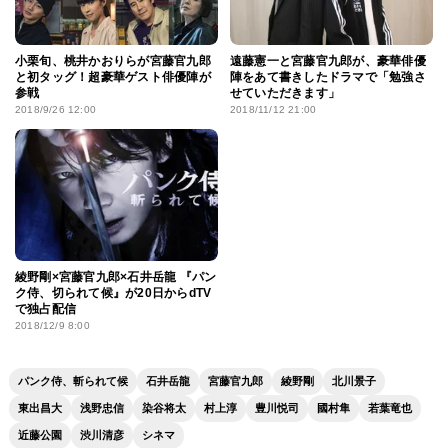
小栗旬、桃井かおりらが宮藤官九郎
遠藤憲一と宮藤官九郎が、豪華俳優
と初タッグ！超豪華ゲスト俳優陣が
陣をあて書きしたドラマで「勉強さ
参戦
せていただきます」
2018/9/26 12:00
2018/11/12 21:00
綾野剛×宮藤官九郎×石井岳龍 『パン
ク侍、切られて候』が20日からdTV
で独占配信
2018/12/9 8:00
パンク侍、斬られて候
石井岳龍
宮藤官九郎
綾野剛
北川景子
東出昌大
浅野忠信
染谷将太
村上淳
豊川悦司
國村隼
若葉竜也
近藤公園
渋川清彦
シネマ