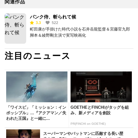
関連作品
パンク侍、斬られて候
3.3
522
町田康が手掛けた時代小説を石井岳龍監督＆宮藤官九郎
脚本＆綾野剛主演で実写映画化
注目のニュース
「ワイスピ」「ミッション：イン
GOETHEとFINCHIがタッグを組
ポッシブル」…『アクアマン／失
み、新メディアを創設
われた王国』と一緒に...
PR(FINCHI on GOETHE)
スーパーマンやバットマンに匹敵する長い歴