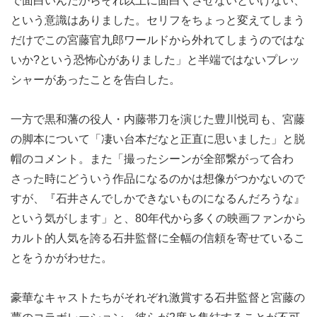
で面白いんだからそれ以上に面白くさせないといけない、
という意識はありました。セリフをちょっと変えてしまう
だけでこの宮藤官九郎ワールドから外れてしまうのではな
いか?という恐怖心がありました」と半端ではないプレッ
シャーがあったことを告白した。
一方で黒和藩の役人・内藤帯刀を演じた豊川悦司も、宮藤
の脚本について「凄い台本だなと正直に思いました」と脱
帽のコメント。また「撮ったシーンが全部繋がって合わ
さった時にどういう作品になるのかは想像がつかないので
すが、『石井さんでしかできないものになるんだろうな』
という気がします」と、80年代から多くの映画ファンから
カルト的人気を誇る石井監督に全幅の信頼を寄せているこ
とをうかがわせた。
豪華なキャストたちがそれぞれ激賞する石井監督と宮藤の