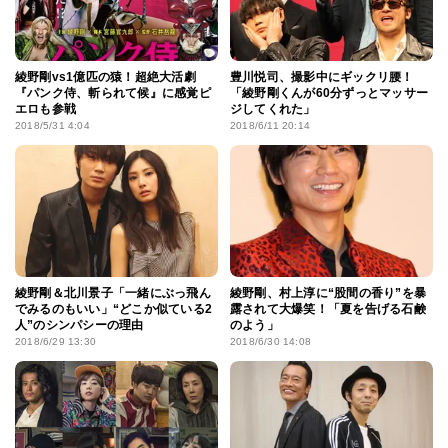
綾野剛vs1億匹の猿！超絶大活劇
豊川悦司、撮影中にギックリ腰！
『パンク侍、斬られて候』に感覚ピ
「綾野剛くんが60分ずっとマッサー
エロも参戦
ジしてくれた」
2018/5/31 4:04
2018/6/11 20:14
綾野剛＆北川景子「一緒にぶっ飛ん
綾野剛、村上淳に“股間の香り”を暴
でみるのもいい」“どこか似ている2
露されて大爆笑！「夏を告げる石鹸
人”のシンパシーの理由
のよう」
2018/6/29 13:30
2018/6/30 14:08