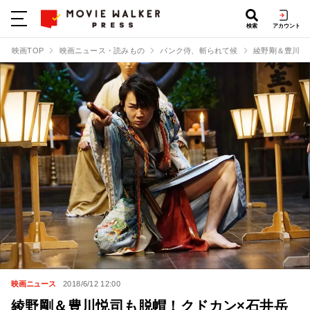
検索
アカウント
映画TOP
映画ニュース・読みもの
パンク侍、斬られて候
綾野剛＆豊川悦
映画ニュース
2018/6/12 12:00
綾野剛＆豊川悦司も脱帽！クドカン×石井岳