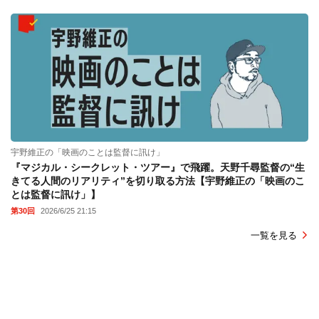
宇野維正の「映画のことは監督に訊け」
『マジカル・シークレット・ツアー』で飛躍。天野千尋監督の“生
きてる人間のリアリティ”を切り取る方法【宇野維正の「映画のこ
とは監督に訊け」】
第30回
2026/6/25 21:15
一覧を見る