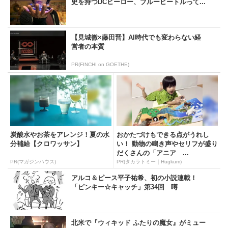
史を持つDCヒーロー、ブルービートルって...
【見城徹×藤田晋】AI時代でも変わらない経
営者の本質
PR(FINCHI on GOETHE)
炭酸水やお茶をアレンジ！夏の水
おかたづけもできる点がうれし
分補給【クロワッサン】
い！ 動物の鳴き声やセリフが盛り
だくさんの「アニア ...
PR(マガジンハウス)
PR(タカラトミー｜Hugkum)
アルコ＆ピース平子祐希、初の小説連載！
「ピンキー☆キャッチ」第34回 噂
北米で『ウィキッド ふたりの魔女』がミュー