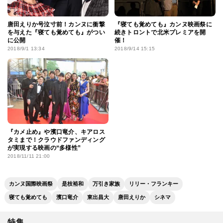
唐田えりか号泣寸前！カンヌに衝撃
『寝ても覚めても』カンヌ映画祭に
を与えた『寝ても覚めても』がつい
続きトロントで北米プレミアを開
に公開
催！
2018/9/1 13:34
2018/9/14 15:15
『カメ止め』や濱口竜介、キアロス
タミまで！クラウドファンディング
が実現する映画の“多様性”
2018/11/11 21:00
カンヌ国際映画祭
是枝裕和
万引き家族
リリー・フランキー
寝ても覚めても
濱口竜介
東出昌大
唐田えりか
シネマ
特集