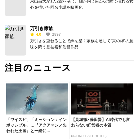
東出昌大が1人2役を演じ、顔が同じ男2人の間で揺れる女
心を描いた同名小説を映画化
万引き家族
4.0
2897
万引きを重ねることで絆を築く家族を通して“真の絆”の意
味を問う是枝裕和監督作品
注目のニュース
「ワイスピ」「ミッション：イン
【見城徹×藤田晋】AI時代でも変
ポッシブル」…『アクアマン／失
わらない経営者の本質
われた王国』と一緒に...
PR(FINCHI on GOETHE)