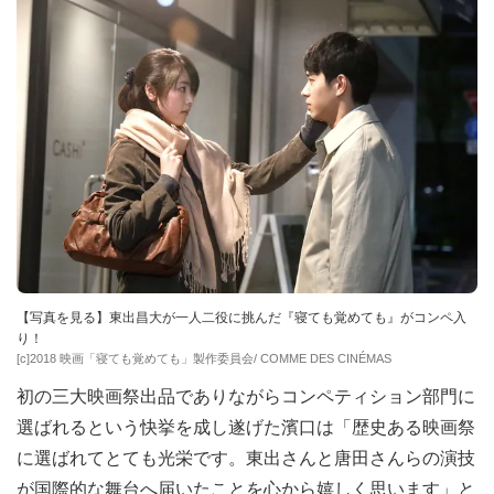
【写真を見る】東出昌大が一人二役に挑んだ『寝ても覚めても』がコンペ入
り！
[c]2018 映画「寝ても覚めても」製作委員会/ COMME DES CINÉMAS
初の三大映画祭出品でありながらコンペティション部門に
選ばれるという快挙を成し遂げた濱口は「歴史ある映画祭
に選ばれてとても光栄です。東出さんと唐田さんらの演技
が国際的な舞台へ届いたことを心から嬉しく思います」と