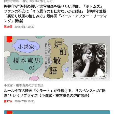
押井守連載「裏切り映画の愉しみ方」
押井守が“評判の悪い”実写映画を撮りたい理由。『ボトムズ』
ファンの不安に「そう思うのも仕方ないかと(笑)」【押井守連載
「裏切り映画の愉しみ方」最終回『バーン・アフター・リーディ
ング』後編】
第20回
2026/6/17 19:30
小説家・榎本憲男の炉前散語
ルール不在の映画『シラート』が仕掛ける、サスペンスへの“転
調”というサプライズ【小説家・榎本憲男の炉前散語】
第17回
2026/7/18 18:30