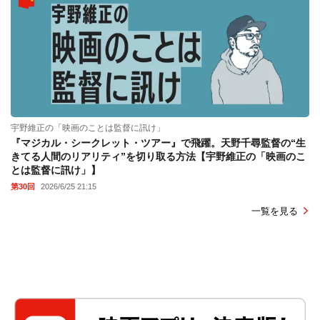
宇野維正の「映画のことは監督に訊け」
『マジカル・シークレット・ツアー』で飛躍。天野千尋監督の“生
きてる人間のリアリティ”を切り取る方法【宇野維正の「映画のこ
とは監督に訊け」】
第30回
2026/6/25 21:15
一覧を見る