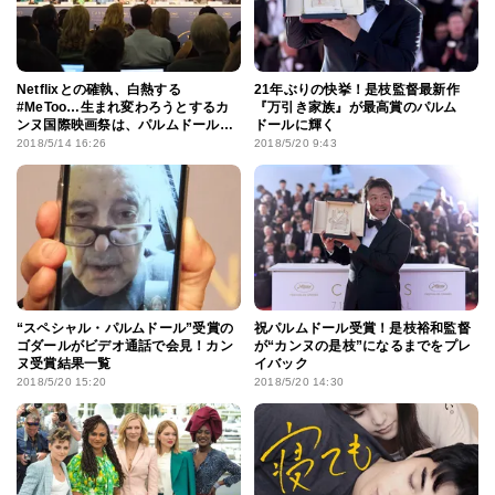
Netflixとの確執、白熱する
21年ぶりの快挙！是枝監督最新作
#MeToo…生まれ変わろうとするカ
『万引き家族』が最高賞のパルム
ンヌ国際映画祭は、パルムドールに
ドールに輝く
なにを選ぶ？
2018/5/14 16:26
2018/5/20 9:43
“スペシャル・パルムドール”受賞の
祝パルムドール受賞！是枝裕和監督
ゴダールがビデオ通話で会見！カン
が“カンヌの是枝”になるまでをプレ
ヌ受賞結果一覧
イバック
2018/5/20 15:20
2018/5/20 14:30