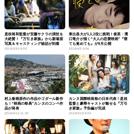
是枝裕和監督が安藤サクラの演技を
東出昌大が1人2役に挑戦！俊英・濱
大絶賛！『万引き家族』から新場面
口竜介が描く“大人の恋愛映画”『寝
写真＆キャスティング秘話が到着
ても覚めても』が9月公開
2018/3/30 9:00
2018/4/5 6:00
村上春樹原作の作品やゴダール新作
カンヌ国際映画祭の日本代表！是枝
も！“映画の祭典”カンヌのコンペ作
監督と豪華キャストが魅せる『万引
品が発表
き家族』予告編が完成
2018/4/13 11:30
2018/4/18 8:00