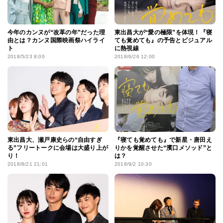
今年のカンヌが“改革の年”だった理
東出昌大が“愛の極限”を体現！『寝
由とは？カンヌ国際映画祭ハイライ
ても覚めても』の予告とビジュアル
ト
に熱視線
2018/5/23 8:00
2018/6/26 12:00
東出昌大、瀬戸康史らの“自由すぎ
『寝ても覚めても』で新星・唐田え
る”フリートークに会場は大盛り上が
りかを覚醒させた“濱口メソッド”と
り！
は？
2018/8/21 21:01
2018/9/2 10:30