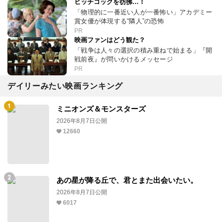
ヒッチコックを彷彿…！
「物理的に一番近い人が一番怖い」アカデミー
賞女優が体現する“隣人”の恐怖
PR
映画ファンはどう観た？
「戦争は人々の選択の積み重ねで始まる」『開
戦前夜』が問いかけるメッセージ
PR
デイリーみたい映画ランキング
ミニオンズ＆モンスターズ
2026年8月7日公開
12660
あの星が降る丘で、君とまた出会いたい。
2026年8月7日公開
6017