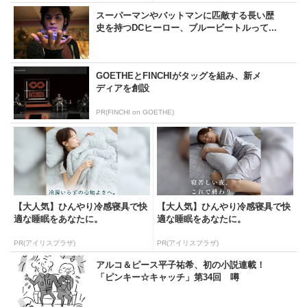
スーパーマンやバットマンに匹敵する長い歴
史を持つDCヒーロー、ブルービートルって...
GOETHEとFINCHIがタッグを組み、新メ
ディアを創設
PR(FINCHI on GOETHE)
【大人気】ひんやり冷感寝具で快
【大人気】ひんやり冷感寝具で快
適な睡眠をあなたに。
適な睡眠をあなたに。
PR(アイリスプラザ)
PR(アイリスプラザ)
アルコ＆ピース平子祐希、初の小説連載！
「ピンキー☆キャッチ」第34回 噂