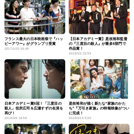
フランス最大の日本映画祭で『ハッ
【日本アカデミー賞】是枝裕和監督
ピーアワー』がグランプリ受賞
の『三度目の殺人』が最多6部門で
作品賞！
2017/1/20 18:49
2018/3/2 22:55
日本アカデミー賞6冠！「三度目の
是枝裕和が描く新たな“家族のかた
殺人」役所広司＆広瀬すずの名演を
ち”『万引き家族』の特報映像がつい
再び！
に完成！
2018/3/6 19:59
2018/3/16 5:00