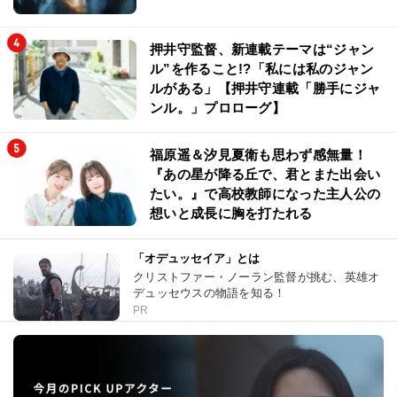
押井守監督、新連載テーマは“ジャン
ル”を作ること!?「私には私のジャン
ルがある」【押井守連載「勝手にジャ
ンル。」プロローグ】
福原遥＆汐見夏衛も思わず感無量！
『あの星が降る丘で、君とまた出会い
たい。』で高校教師になった主人公の
想いと成長に胸を打たれる
「オデュッセイア」とは
クリストファー・ノーラン監督が挑む、英雄オ
デュッセウスの物語を知る！
PR