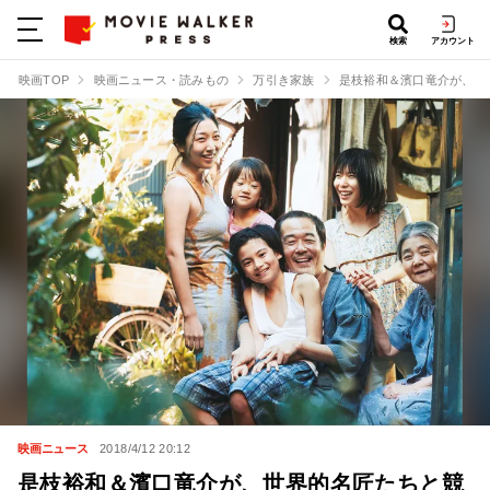
検索
アカウント
映画TOP
映画ニュース・読みもの
万引き家族
是枝裕和＆濱口竜介が、世
映画ニュース
2018/4/12 20:12
是枝裕和＆濱口竜介が、世界的名匠たちと競