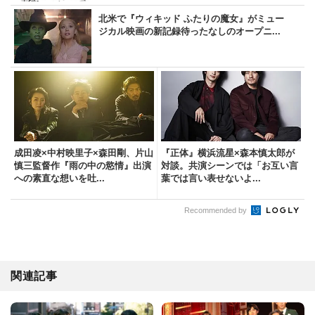
北米で『ウィキッド ふたりの魔女』がミュー
ジカル映画の新記録待ったなしのオープニ...
成田凌×中村映里子×森田剛、片山
『正体』横浜流星×森本慎太郎が
慎三監督作『雨の中の慾情』出演
対談。共演シーンでは「お互い言
への素直な想いを吐...
葉では言い表せないよ...
Recommended by
関連記事