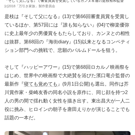
『そして父になる』で審査員賞を受賞しているカンヌ常連の是枝裕和監督
[c]2018「万引き家族」製作委員会
是枝は『そして父になる』(13)で第66回審査員賞を受賞し
ているほか、第57回には『誰も知らない』(04)で柳楽優弥
に史上最年少の男優賞をもたらしており、カンヌとの相性
は抜群。第68回の『海街diary』(15)以来となるコンペティ
ション部門への挑戦で、悲願のパルムドールを狙う。
そして『ハッピーアワー』(15)で第68回ロカルノ映画祭を
はじめ、世界中の映画祭で大絶賛を浴びた濱口竜介監督の
最新作『
寝ても覚めても
』(9月1日公開)も選出。同作は芥
川賞作家・柴崎友香の同名小説を原作に、同じ顔を持つ2
人の男の間で揺れ動く女性を描き出す。東出昌大が一人二
役に挑み、ヒロインの朝子を唐田えりかが演じることでも
話題の一本だ。