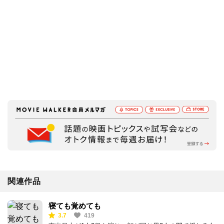
関連作品
寝ても覚めても
3.7
419