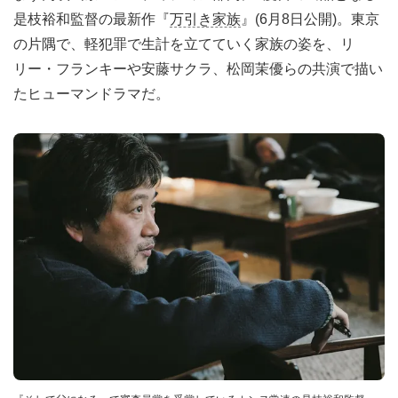
是枝裕和監督の最新作『
万引き家族
』(6月8日公開)。東京
の片隅で、軽犯罪で生計を立てていく家族の姿を、リ
リー・フランキーや安藤サクラ、松岡茉優らの共演で描い
たヒューマンドラマだ。