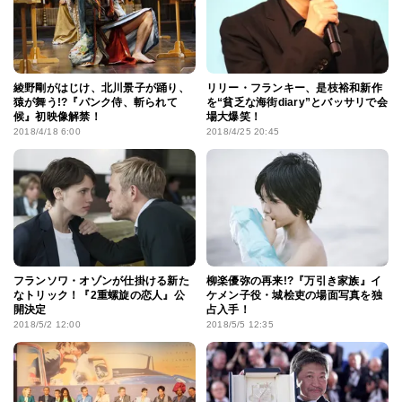
綾野剛がはじけ、北川景子が踊り、
リリー・フランキー、是枝裕和新作
猿が舞う!?『パンク侍、斬られて
を“貧乏な海街diary”とバッサリで会
候』初映像解禁！
場大爆笑！
2018/4/18 6:00
2018/4/25 20:45
フランソワ・オゾンが仕掛ける新た
柳楽優弥の再来!?『万引き家族』イ
なトリック！『2重螺旋の恋人』公
ケメン子役・城桧吏の場面写真を独
開決定
占入手！
2018/5/2 12:00
2018/5/5 12:35