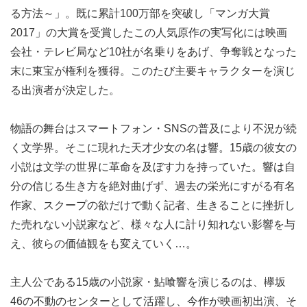
る方法～」。既に累計100万部を突破し「マンガ大賞
2017」の大賞を受賞したこの人気原作の実写化には映画
会社・テレビ局など10社が名乗りをあげ、争奪戦となった
末に東宝が権利を獲得。このたび主要キャラクターを演じ
る出演者が決定した。
物語の舞台はスマートフォン・SNSの普及により不況が続
く文学界。そこに現れた天才少女の名は響。15歳の彼女の
小説は文学の世界に革命を及ぼす力を持っていた。響は自
分の信じる生き方を絶対曲げず、過去の栄光にすがる有名
作家、スクープの欲だけで動く記者、生きることに挫折し
た売れない小説家など、様々な人に計り知れない影響を与
え、彼らの価値観をも変えていく…。
主人公である15歳の小説家・鮎喰響を演じるのは、欅坂
46の不動のセンターとして活躍し、今作が映画初出演、そ