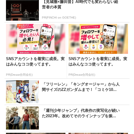
【見城徹×藤田晋】AI時代でも変わらない経
営者の本質
PR(FINCHI on GOETHE)
SNSアカウントを着実に成長。実
SNSアカウントを着実に成長。実
はみんなココ使ってます。
はみんなココ使ってます。
PR(Dreaw合同会社)
PR(Dreaw合同会社)
「フリーレン」「キングオージャー」から人
間サイズのZZガンダムまで！「コミケ10...
「週刊少年ジャンプ」代表作の実写化が続い
た2023年。改めてそのラインナップを振...