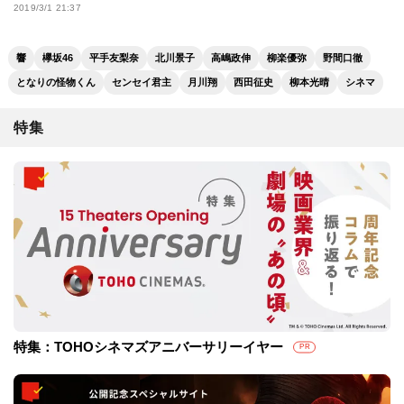
2019/3/1 21:37
響
欅坂46
平手友梨奈
北川景子
高嶋政伸
柳楽優弥
野間口徹
となりの怪物くん
センセイ君主
月川翔
西田征史
柳本光晴
シネマ
特集
特集：TOHOシネマズアニバーサリーイヤー
PR