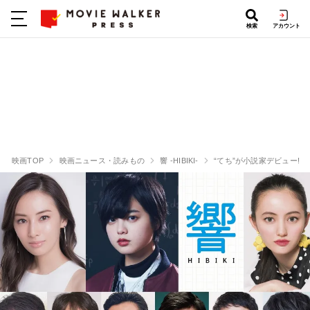
検索
アカウント
映画TOP
映画ニュース・読みもの
響 -HIBIKI-
“てち”が小説家デビュー!?欅