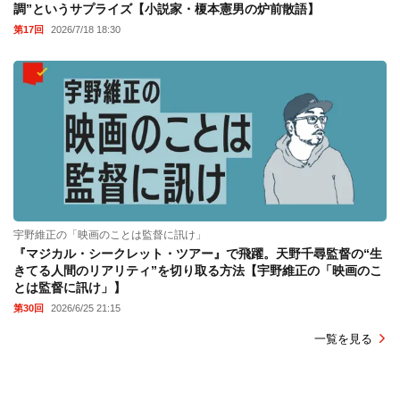
調”というサプライズ【小説家・榎本憲男の炉前散語】
第17回
2026/7/18 18:30
宇野維正の「映画のことは監督に訊け」
『マジカル・シークレット・ツアー』で飛躍。天野千尋監督の“生
きてる人間のリアリティ”を切り取る方法【宇野維正の「映画のこ
とは監督に訊け」】
第30回
2026/6/25 21:15
一覧を見る