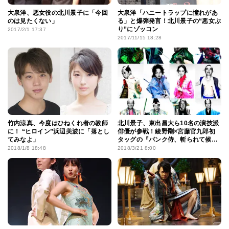
大泉洋、悪女役の北川景子に「今回
大泉洋「ハニートラップに憧れがあ
のは見たくない」
る」と爆弾発言！北川景子の“悪女ぶ
り”にゾッコン
2017/2/1 17:37
2017/11/15 18:28
竹内涼真、今度はひねくれ者の教師
北川景子、東出昌大ら10名の演技派
に！ “ヒロイン”浜辺美波に「落とし
俳優が参戦！綾野剛×宮藤官九郎初
てみなよ」
タッグの『パンク侍、斬られて候』
鮮烈なイメージビジュアルも
2018/1/8 18:48
2018/3/21 8:00