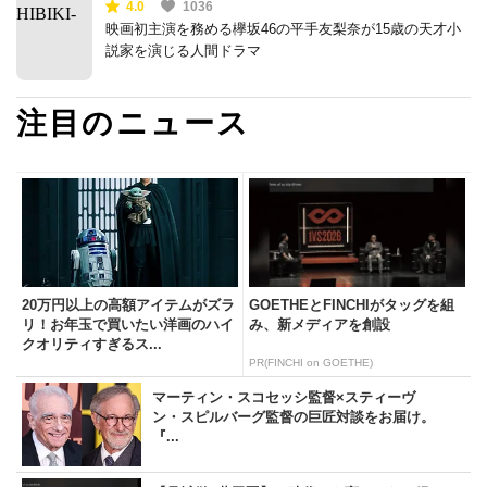
4.0
1036
映画初主演を務める欅坂46の平手友梨奈が15歳の天才小
説家を演じる人間ドラマ
注目のニュース
20万円以上の高額アイテムがズラ
GOETHEとFINCHIがタッグを組
リ！お年玉で買いたい洋画のハイ
み、新メディアを創設
クオリティすぎるス...
PR(FINCHI on GOETHE)
マーティン・スコセッシ監督×スティーヴ
ン・スピルバーグ監督の巨匠対談をお届け。
『...