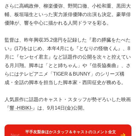
さらに高嶋政伸、柳楽優弥、野間口徹、小松和重、黒田大
輔、板垣瑞生といった実力派俳優陣の出演も決定。豪華俳
優陣が、響を中心に描かれる人間ドラマを彩る。
監督は、昨年興収35.2億円を記録した『君の膵臓をたべた
い』(17)をはじめ、本年4月にも『となりの怪物くん』、8
月に『センセイ君主』など話題作の公開を次々と控えてい
る月川翔。脚本は「とと姉ちゃん」や『信長協奏曲』、さ
らにはテレビアニメ「TIGER＆BUNNY」のシリーズ構
成・全話の脚本を担当した脚本家・西田征史が務める。
人気原作に話題のキャスト・スタッフが勢ぞろいした映画
『
響 -HIBIKI-
』は、9月14日(金)公開。
平手友梨奈ほかスタッフ＆キャストのコメント全文
Next