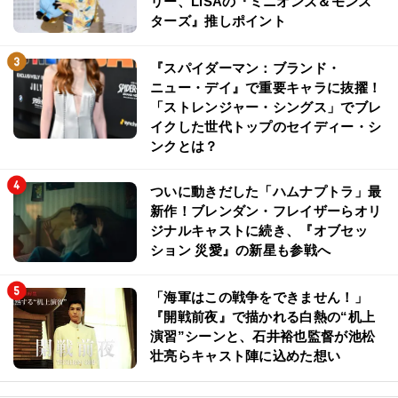
リー、LiSAの『ミニオンズ＆モンス
ターズ』推しポイント
『スパイダーマン：ブランド・
ニュー・デイ』で重要キャラに抜擢！
「ストレンジャー・シングス」でブレ
イクした世代トップのセイディー・シ
ンクとは？
ついに動きだした「ハムナプトラ」最
新作！ブレンダン・フレイザーらオリ
ジナルキャストに続き、『オブセッ
ション 災愛』の新星も参戦へ
「海軍はこの戦争をできません！」
『開戦前夜』で描かれる白熱の“机上
演習”シーンと、石井裕也監督が池松
壮亮らキャスト陣に込めた想い