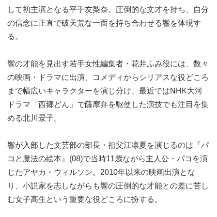
して初主演となる平手友梨奈。圧倒的な文才を持ち、自分
の信念に正直で破天荒な一面を持ち合わせる響を体現す
る。
響の才能を見出す若手女性編集者・花井ふみ役には、数々
の映画・ドラマに出演、コメディからシリアスな役どころ
まで幅広いキャラクターを演じ分け、最近ではNHK大河
ドラマ「西郷どん」で薩摩弁を駆使した演技でも注目を集
める北川景子。
響が入部した文芸部の部長・祖父江凛夏を演じるのは『パ
コと魔法の絵本』(08)で当時11歳ながら主人公・パコを演
じたアヤカ・ウィルソン。2010年以来の映画出演とな
り、小説家を志しながらも響の圧倒的な才能との差に苦し
む女子高生という重要な役どころに扮する。