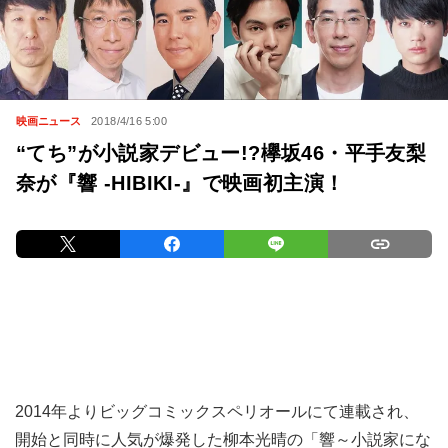
映画ニュース
2018/4/16 5:00
“てち”が小説家デビュー!?欅坂46・平手友梨
奈が『響 -HIBIKI-』で映画初主演！
2014年よりビッグコミックスペリオールにて連載され、
開始と同時に人気が爆発した柳本光晴の「響～小説家にな