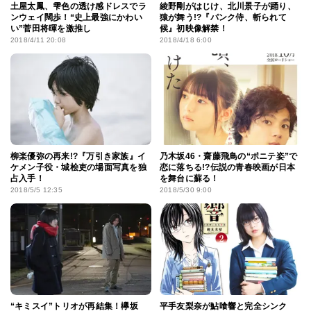
土屋太鳳、雫色の透け感ドレスでラ
綾野剛がはじけ、北川景子が踊り、
ンウェイ闊歩！“史上最強にかわい
猿が舞う!?『パンク侍、斬られて
い”菅田将暉を激推し
候』初映像解禁！
2018/4/11 20:08
2018/4/18 6:00
柳楽優弥の再来!?『万引き家族』イ
乃木坂46・齋藤飛鳥の“ポニテ姿”で
ケメン子役・城桧吏の場面写真を独
恋に落ちる!?伝説の青春映画が日本
占入手！
を舞台に蘇る！
2018/5/5 12:35
2018/5/30 9:00
“キミスイ”トリオが再結集！欅坂
平手友梨奈が鮎喰響と完全シンク