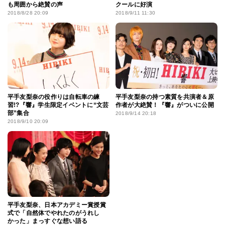
も周囲から絶賛の声
クールに好演
2018/8/28 20:09
2018/9/11 11:30
平手友梨奈の役作りは自転車の練
平手友梨奈の持つ素質を共演者＆原
習!?『響』学生限定イベントに“文芸
作者が大絶賛！『響』がついに公開
部”集合
2018/9/14 20:18
2018/9/10 20:09
平手友梨奈、日本アカデミー賞授賞
式で「自然体でやれたのがうれし
かった」まっすぐな想い語る