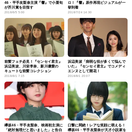
46・平手友梨奈主演『響』で小栗旬
ロ！『響』原作再現ビジュアルが一
が芥川賞を目指す
挙到着
2018/6/5 5:00
2018/7/24 14:30
前髪フェチ必見！『センセイ君主』
浜辺美波「病弱な役が多くて悩んで
浜辺美波、川栄李奈、新川優愛の
いた」『センセイ君主』でコメディ
キュートな前髪コレクション
エンヌとして開花！
2018/8/1 7:15
2018/8/1 20:07
欅坂46・平手友梨奈、映画初主演に
口撃に悶絶！レアな笑顔に萌える！
「絶対無理だと思いました」と告白
欅坂46・平手友梨奈が天才小説家を