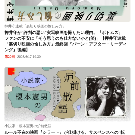
押井守連載「裏切り映画の愉しみ方」
押井守が“評判の悪い”実写映画を撮りたい理由。『ボトムズ』
ファンの不安に「そう思うのも仕方ないかと(笑)」【押井守連載
「裏切り映画の愉しみ方」最終回『バーン・アフター・リーディ
ング』後編】
第20回
2026/6/17 19:30
小説家・榎本憲男の炉前散語
ルール不在の映画『シラート』が仕掛ける、サスペンスへの“転