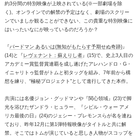
約3分間の特別映像が上映されている(※一部劇場を除
く)。オンラインでの解禁の予定はなく、劇場のスクリー
ンでいましか観ることができない、この貴重な特別映像に
はいったいなにが映っているのだろうか？
『
バードマン あるいは(無知がもたらす予期せぬ奇跡)
』
(14)と『
レヴェナント：蘇えりし者
』(15)で、史上3人目の
アカデミー賞監督賞連覇を成し遂げたアレハンドロ・G・
イニャリトゥ監督がトムと初タッグを組み、7年前から構
想を練り、“極秘プロジェクト”として進行してきた本作。
共演には名優ジョン・グッドマンや『関心領域』(23)で脚
光を浴びたザンドラ・ヒュラー、『シビル・ウォー アメ
リカ最後の日』(24)のジェシー・プレモンスらが名を連ね
ており、昨年12月に第1弾特報映像がタイトルと共に解
禁。そこではトムが演じていると思しき人物がスコップを