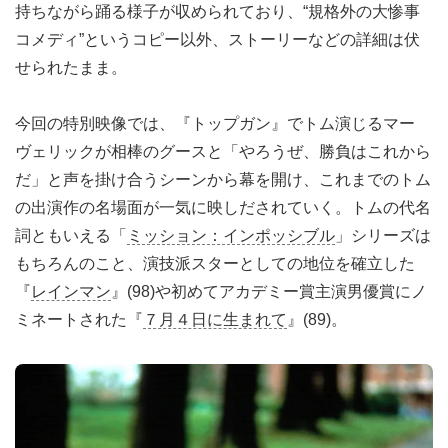
持ちながら踊る様子が収められており、“規格外の大惨事
コメディ”というコピー以外、ストーリーなどの詳細は伏
せられたまま。
今回の特別映像では、『トップガン』でトム演じるマー
ヴェリックが相棒のグースと「やろうぜ、勝負はこれから
だ」と声を掛け合うシーンから幕を開け、これまでのトム
の出演作の名場面が一気に映しだされていく。トムの代名
詞ともいえる「
ミッション：インポッシブル
」シリーズは
もちろんのこと、演技派スターとしての地位を確立した
『
レインマン
』(98)や初めてアカデミー賞主演男優賞にノ
ミネートされた『
７月４日に生まれて
』(89)。