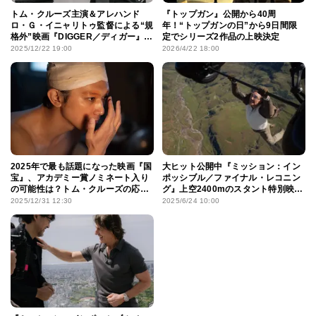
トム・クルーズ主演＆アレハンド
『トップガン』公開から40周
ロ・Ｇ・イニャリトゥ監督による“規
年！“トップガンの日”から9日間限
格外”映画『DIGGER／ディガー』始
定でシリーズ2作品の上映決定
動！特報到着
2025/12/22 19:00
2026/4/22 18:00
2025年で最も話題になった映画『国
大ヒット公開中『ミッション：イン
宝』、アカデミー賞ノミネート入り
ポッシブル／ファイナル・レコニン
の可能性は？トム・クルーズの応援
グ』上空2400mのスタント特別映
も追い風に！
像！第3弾入プレも
2025/12/31 12:30
2025/6/24 10:00