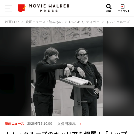
検索
アカウント
映画TOP
映画ニュース・読みもの
DIGGER／ディガー
トム・クルーズのキ
久保田和馬
映画ニュース
2026/5/15 10:00