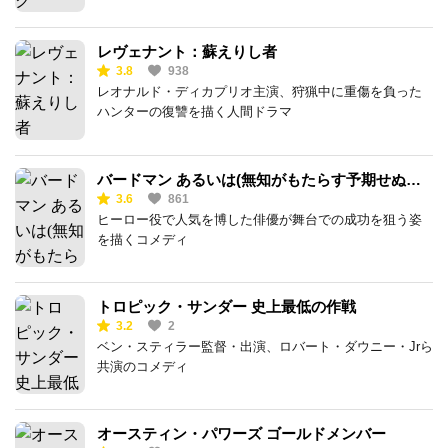
レヴェナント：蘇えりし者
3.8
938
レオナルド・ディカプリオ主演、狩猟中に重傷を負った
ハンターの復讐を描く人間ドラマ
バードマン あるいは(無知がもたらす予期せぬ奇
3.6
861
跡)
ヒーロー役で人気を博した俳優が舞台での成功を狙う姿
を描くコメディ
トロピック・サンダー 史上最低の作戦
3.2
2
ベン・スティラー監督・出演、ロバート・ダウニー・Jrら
共演のコメディ
オースティン・パワーズ ゴールドメンバー