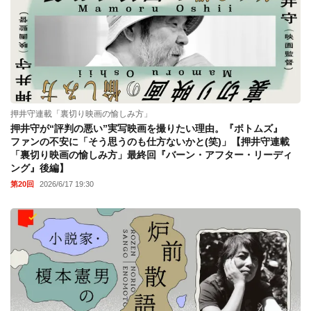
押井守連載「裏切り映画の愉しみ方」
押井守が“評判の悪い”実写映画を撮りたい理由。『ボトムズ』
ファンの不安に「そう思うのも仕方ないかと(笑)」【押井守連載
「裏切り映画の愉しみ方」最終回『バーン・アフター・リーディ
ング』後編】
第20回
2026/6/17 19:30