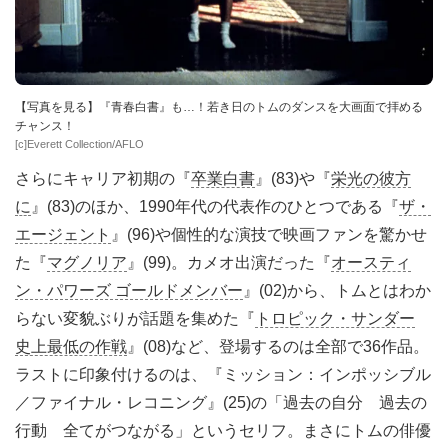
【写真を見る】『青春白書』も…！若き日のトムのダンスを大画面で拝める
チャンス！
[c]Everett Collection/AFLO
さらにキャリア初期の『
卒業白書
』(83)や『
栄光の彼方
に
』(83)のほか、1990年代の代表作のひとつである『
ザ・
エージェント
』(96)や個性的な演技で映画ファンを驚かせ
た『
マグノリア
』(99)。カメオ出演だった『
オースティ
ン・パワーズ ゴールドメンバー
』(02)から、トムとはわか
らない変貌ぶりが話題を集めた『
トロピック・サンダー
史上最低の作戦
』(08)など、登場するのは全部で36作品。
ラストに印象付けるのは、『ミッション：インポッシブル
／ファイナル・レコニング』(25)の「過去の自分 過去の
行動 全てがつながる」というセリフ。まさにトムの俳優