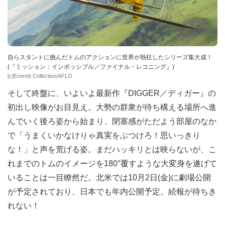
自らスタントに挑んだトムのアクションに世界が熱狂したシリーズ集大成！
(『ミッション：インポッシブル／ファイナル・レコニング』)
[c]Everett Collection/AFLO
そして終盤に、いよいよ最新作『DIGGER／ディガー』の
初出し映像がお目見え。大勢の群衆が待ち構える場所へ進
んでいく後ろ姿から始まり、閉塞感がただよう部屋のなか
で「うまくいかなけりゃ真実をぶつけろ！思いっきり
な！」と声を荒げる姿。まだハッキリとは映らないが、こ
れまでのトムのイメージを180°覆すような大変身を遂げて
いることは一目瞭然だ。北米では10月2日(金)に劇場公開
が予定されており、日本でも年内公開予定。続報が待ちき
れない！