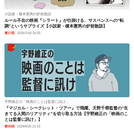
小説家・榎本憲男の炉前散語
ルール不在の映画『シラート』が仕掛ける、サスペンスへの“転
調”というサプライズ【小説家・榎本憲男の炉前散語】
第17回
2026/7/18 18:30
宇野維正の「映画のことは監督に訊け」
『マジカル・シークレット・ツアー』で飛躍。天野千尋監督の“生
きてる人間のリアリティ”を切り取る方法【宇野維正の「映画のこ
とは監督に訊け」】
第30回
2026/6/25 21:15