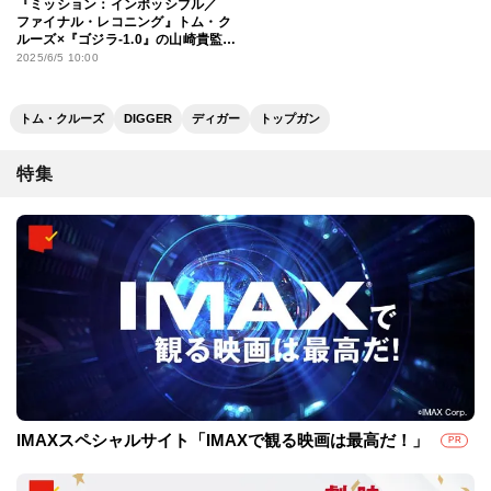
『ミッション：インポッシブル／
ファイナル・レコニング』トム・ク
ルーズ×『ゴジラ-1.0』の山崎貴監督
スペシャル対談映像
2025/6/5 10:00
トム・クルーズ
DIGGER
ディガー
トップガン
特集
IMAXスペシャルサイト「IMAXで観る映画は最高だ！」
PR