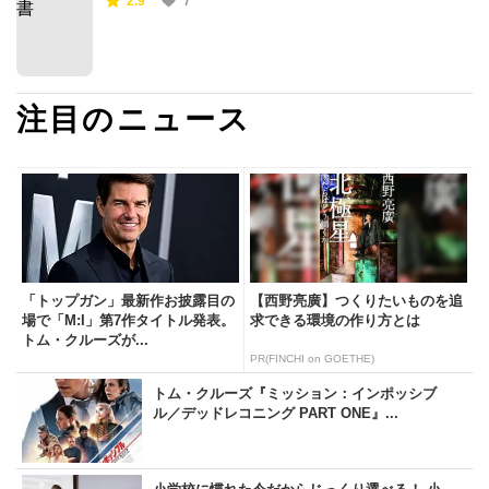
2.9
7
注目のニュース
「トップガン」最新作お披露目の
【西野亮廣】つくりたいものを追
場で「M:I」第7作タイトル発表。
求できる環境の作り方とは
トム・クルーズが...
PR(FINCHI on GOETHE)
トム・クルーズ『ミッション：インポッシブ
ル／デッドレコニング PART ONE』...