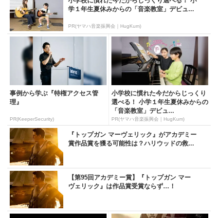
小学校に慣れた今だからじっくり選べる！ 小
学１年生夏休みからの「音楽教室」デビュ...
PR(ヤマハ音楽振興会｜HugKum)
事例から学ぶ『特権アクセス管
小学校に慣れた今だからじっくり
理』
選べる！ 小学１年生夏休みからの
「音楽教室」デビュ...
PR(KeeperSecurity)
PR(ヤマハ音楽振興会｜HugKum)
『トップガン マーヴェリック』がアカデミー
賞作品賞を獲る可能性は？ハリウッドの救...
【第95回アカデミー賞】『トップガン マー
ヴェリック』は作品賞受賞ならず…！