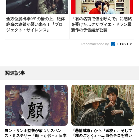
全方位脱出率0％の橋の上、絶体
『君の名前で僕を呼んで』に感銘
絶命の連鎖が襲い来る！『プロ
を受けた…グザヴィエ・ドラン最
ジェクト・サイレンス』...
新作の予告編が公開
Recommended by
関連記事
ヨン・サンホ監督が放つサスペン
『悲情城市』から『返校』、そして
ス・ミステリー『顔 －かお－』日本
『霧のごとく』へ…白色テロを描い