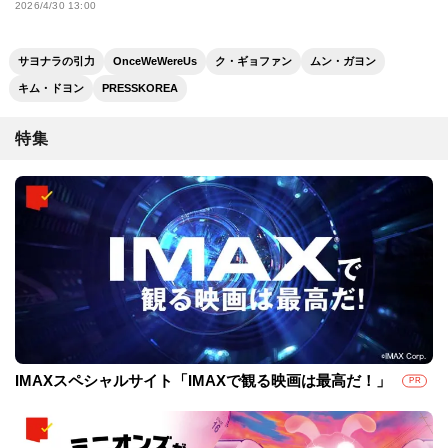
ディ
2026/4/30 13:00
サヨナラの引力
OnceWeWereUs
ク・ギョファン
ムン・ガヨン
キム・ドヨン
PRESSKOREA
特集
IMAXスペシャルサイト「IMAXで観る映画は最高だ！」
PR