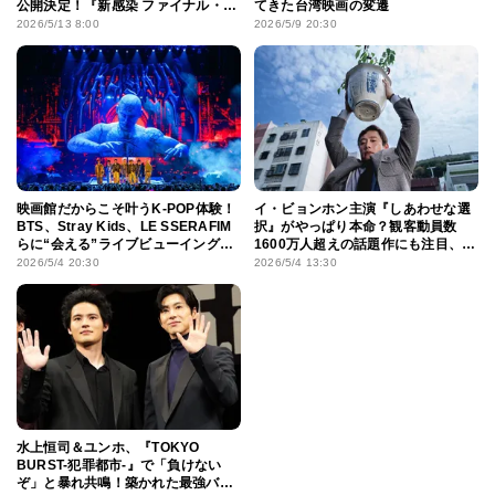
公開決定！『新感染 ファイナル・エ
てきた台湾映画の変遷
クスプレス』4K初上映も
2026/5/13 8:00
2026/5/9 20:30
映画館だからこそ叶うK-POP体験！
イ・ビョンホン主演『しあわせな選
BTS、Stray Kids、LE SSERAFIM
択』がやっぱり本命？観客動員数
らに“会える”ライブビューイングや
1600万人超えの話題作にも注目、第
ドキュメンタリー、VRコンサートの
62回百想芸術大賞の動向をチェック
2026/5/4 20:30
2026/5/4 13:30
魅力
水上恒司＆ユンホ、『TOKYO
BURST-犯罪都市-』で「負けない
ぞ」と暴れ共鳴！築かれた最強バ