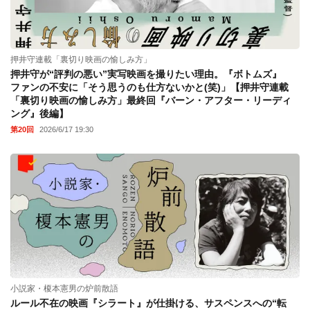
押井守連載「裏切り映画の愉しみ方」
押井守が“評判の悪い”実写映画を撮りたい理由。『ボトムズ』
ファンの不安に「そう思うのも仕方ないかと(笑)」【押井守連載
「裏切り映画の愉しみ方」最終回『バーン・アフター・リーディ
ング』後編】
第20回
2026/6/17 19:30
小説家・榎本憲男の炉前散語
ルール不在の映画『シラート』が仕掛ける、サスペンスへの“転