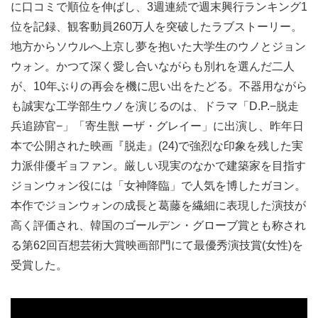
に⼝コミで順位を伸ばし、3週連続で週末興⾏ランキング1
位を記録、観客動員260万⼈を突破したラブストーリー。
地⽅からソウルへ上京し夢を抱いた⼤学⽣のウノとジョン
ウォン。かつて深く愛し合いながらも別れを選んだ⼆⼈
が、10年ぶりの再会を機に思い出をたどる。不器⽤ながら
も誠実な⼯学部⽣ウノを演じるのは、ドラマ「D.P.−脱⾛
兵追跡官−」「寄⽣獣 ーザ・グレイー」に出演し、昨年⽇
本で公開された映画『脱⾛』(24)で強烈な印象を残した実
⼒派俳優ギョファン。厳しい現実のなかで建築家を⽬指す
ジョンウォン役には「⼥神降臨」で⼈気を博したガヨン。
本作でジョンウォンの成⻑と葛藤を繊細に表現した演技が
⾼く評価され、韓国のゴールデン・グローブ賞とも称され
る第62回百想芸術⼤賞映画部⾨にて最優秀演技賞(⼥性)を
受賞した。