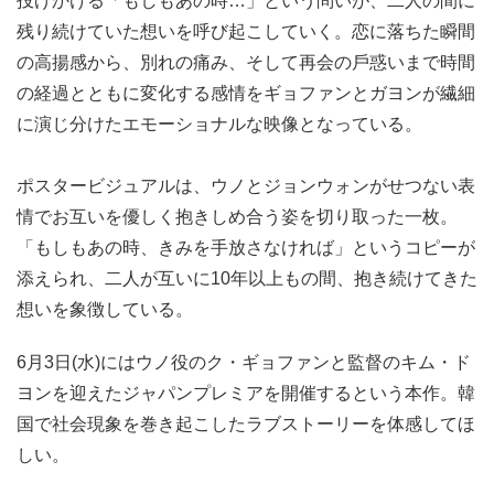
投げかける「もしもあの時…」という問いが、⼆⼈の間に
残り続けていた想いを呼び起こしていく。恋に落ちた瞬間
の⾼揚感から、別れの痛み、そして再会の⼾惑いまで時間
の経過とともに変化する感情をギョファンとガヨンが繊細
に演じ分けたエモーショナルな映像となっている。
ポスタービジュアルは、ウノとジョンウォンがせつない表
情でお互いを優しく抱きしめ合う姿を切り取った⼀枚。
「もしもあの時、きみを⼿放さなければ」というコピーが
添えられ、⼆⼈が互いに10年以上もの間、抱き続けてきた
想いを象徴している。
6⽉3⽇(⽔)にはウノ役のク・ギョファンと監督のキム・ド
ヨンを迎えたジャパンプレミアを開催するという本作。韓
国で社会現象を巻き起こしたラブストーリーを体感してほ
しい。