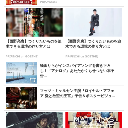
PR(Amazon)
【西野亮廣】つくりたいものを追
【西野亮廣】つくりたいものを追
求できる環境の作り方とは
求できる環境の作り方とは
PR(FINCHI on GOETHE)
PR(FINCHI on GOETHE)
幾田りらがインスパイアソングを書き下ろ
し！『アナログ』あたたかくもせつない本予
告...
マッツ・ミケルセン主演『ロイヤル・アフェ
ア 愛と欲望の王宮』予告＆ポスタービジュ...