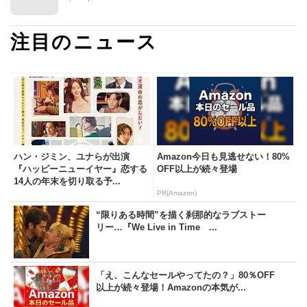
注目のニュース
ハン・ジミン、ユナらが出演
Amazon今日も見逃せない！80%
『ハッピーニューイヤー』恋する
OFF以上が続々登場
14人の年末を切り取る予...
PR(Amazon)
“限りある時間”を描く刹那的なラブストー
リー…『We Live in Time ...
「え、こんなセールやってたの？」80％OFF
以上が続々登場！Amazonの本気が...