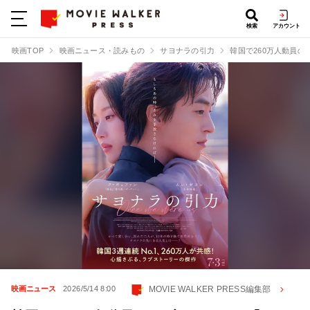
検索
アカウント
映画TOP
映画ニュース・読みもの
サヨナラの引力
韓国で260万人動員
MOVIE WALKER PRESS編集部
映画ニュース
2026/5/14 8:00