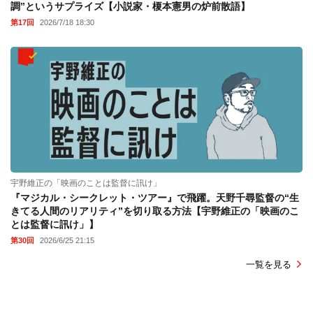
調”というサプライズ【小説家・榎本憲男の炉前散語】
第17回
2026/7/18 18:30
宇野維正の「映画のことは監督に訊け」
『マジカル・シークレット・ツアー』で飛躍。天野千尋監督の“生
きてる人間のリアリティ”を切り取る方法【宇野維正の「映画のこ
とは監督に訊け」】
第30回
2026/6/25 21:15
一覧を見る