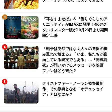
ター・オクトパス、ミステリオまで
『耳をすませば』＆『借りぐらしのア
リエッティ』がIMAXに登場！4Kデジ
タルリマスター版が10月23日より期間
限定上映
「戦争は突然ではなく人々の選択の積
み重ねで始まる」「いま、私たちが直
面している現実でもある」…『開戦前
夜』が問いかけるメッセージを映画
ファンはどう観た？
クリストファー・ノーラン監督最新
作、その原典となる「オデュッセイ
ア」とはなにか？