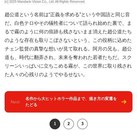
[c] 2025 Mandarin Vision Co,, Ltd. All Rights Reserved.
趙公道という名前は“正義を求める”という中国語と同じ音
だ。白色テロやその犠牲者について語られ始めた裏で、ま
るで霧のように何の痕跡も残さないまま消えた趙公道たち
のような存在も取りこぼさないという、この役柄に込めた
チェン監督の真摯な想いが見て取れる。阿月の兄も、趙公
道も、時代に翻弄され、未来を奪われた若者たちだ。スク
リーンいっぱいに立ちこめる霧が、この世界に取り残され
た人々の心残りのようでやるせない。
名作から大ヒットホラー作品まで、描き方の変遷を
Next
たどる
1
2
3