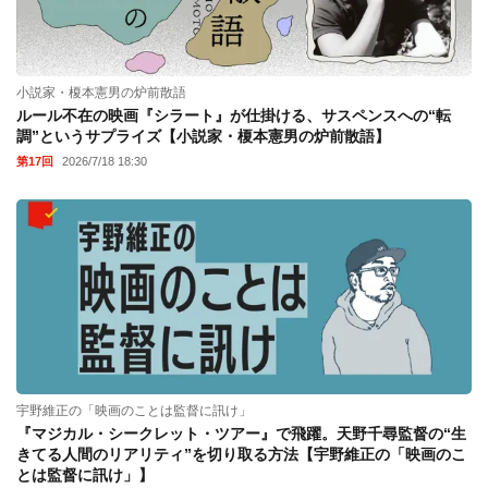
小説家・榎本憲男の炉前散語
ルール不在の映画『シラート』が仕掛ける、サスペンスへの“転
調”というサプライズ【小説家・榎本憲男の炉前散語】
第17回
2026/7/18 18:30
宇野維正の「映画のことは監督に訊け」
『マジカル・シークレット・ツアー』で飛躍。天野千尋監督の“生
きてる人間のリアリティ”を切り取る方法【宇野維正の「映画のこ
とは監督に訊け」】