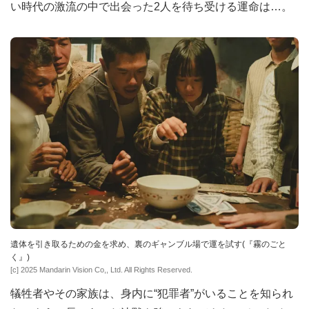
い時代の激流の中で出会った2人を待ち受ける運命は…。
遺体を引き取るための金を求め、裏のギャンブル場で運を試す(『霧のごと
く』)
[c] 2025 Mandarin Vision Co,, Ltd. All Rights Reserved.
犠牲者やその家族は、身内に“犯罪者”がいることを知られ