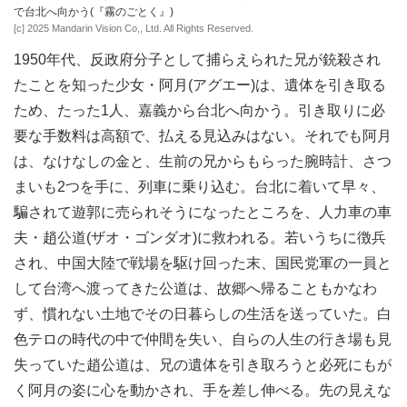
で台北へ向かう(『霧のごとく』)
[c] 2025 Mandarin Vision Co,, Ltd. All Rights Reserved.
1950年代、反政府分子として捕らえられた兄が銃殺され
たことを知った少女・阿月(アグエー)は、遺体を引き取る
ため、たった1人、嘉義から台北へ向かう。引き取りに必
要な手数料は高額で、払える見込みはない。それでも阿月
は、なけなしの金と、生前の兄からもらった腕時計、さつ
まいも2つを手に、列車に乗り込む。台北に着いて早々、
騙されて遊郭に売られそうになったところを、人力車の車
夫・趙公道(ザオ・ゴンダオ)に救われる。若いうちに徴兵
され、中国大陸で戦場を駆け回った末、国民党軍の一員と
して台湾へ渡ってきた公道は、故郷へ帰ることもかなわ
ず、慣れない土地でその日暮らしの生活を送っていた。白
色テロの時代の中で仲間を失い、自らの人生の行き場も見
失っていた趙公道は、兄の遺体を引き取ろうと必死にもが
く阿月の姿に心を動かされ、手を差し伸べる。先の見えな