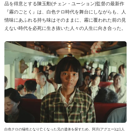
品を得意とする陳玉勳(チェン・ユーション)監督の最新作
『霧のごとく』は、白色テロ時代を舞台にしながらも、人
情味にあふれる持ち味はそのままに、霧に覆われた前の見
えない時代を必死に生き抜いた人々の人生に向き合った。
白色テロの犠牲となり亡くなった兄の遺体を探すため、阿月(アグエー)は1人