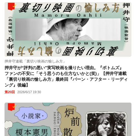
押井守連載「裏切り映画の愉しみ方」
押井守が“評判の悪い”実写映画を撮りたい理由。『ボトムズ』
ファンの不安に「そう思うのも仕方ないかと(笑)」【押井守連載
「裏切り映画の愉しみ方」最終回『バーン・アフター・リーディ
ング』後編】
第20回
2026/6/17 19:30