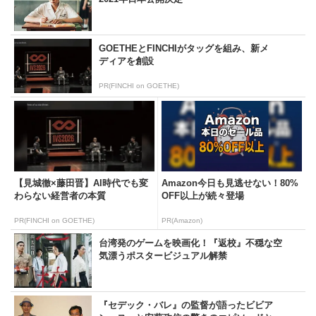
GOETHEとFINCHIがタッグを組み、新メ
ディアを創設
PR(FINCHI on GOETHE)
【見城徹×藤田晋】AI時代でも変
Amazon今日も見逃せない！80%
わらない経営者の本質
OFF以上が続々登場
PR(FINCHI on GOETHE)
PR(Amazon)
台湾発のゲームを映画化！『返校』不穏な空
気漂うポスタービジュアル解禁
『セデック・バレ』の監督が語ったビビア