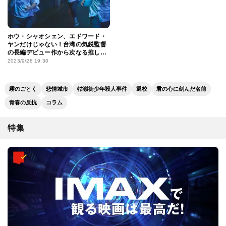
ホウ・シャオシェン、エドワード・
ヤンだけじゃない！台湾の気鋭監督
の長編デビュー作から次なる推し監
督を見つける
2023/9/28 19:30
霧のごとく
悲情城市
牯嶺街少年殺人事件
返校
君の心に刻んだ名前
青春の反抗
コラム
特集