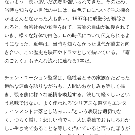
ないよう、長いあいだ沈黙を強いられてきた。そのため、
当時を知らない世代の中には、白色テロについて学ぶ機会
がほとんどなかった人も多い。1987年に戒厳令が解除さ
れると、台湾社会の変革を経て、言論の自由が回復されて
いき、様々な媒体で白色テロの時代について伝えられるよ
うになった。近年は、当時を知らなかった世代が過去と向
き合い、この歴史を映画やドラマとして描いている。『霧
のごとく』もそんな流れに連なる1本だ。
チェン・ユーション監督は、犠牲者とその家族がたどった
過酷な運命を語りながらも、人間のおかしみも等しく描
き、観る側に様々な感情を喚起する。決して軽々しいとい
う意味ではない。よく使われる“シリアスな題材をエンタ
テインメントに落とし込み……”という表現は適切でな
く、つらく厳しく悲しい時でも、人は滑稽でおもしろおか
しい生き物であることを等しく描いていると言ったほうが