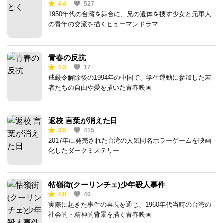
4.4
527
1950年代の台湾を舞台に、兄の遺体を捜す少女と元軍人
の青年の交流を描くヒューマンドラマ
青春の反抗
4.3
17
戒厳令解除後の1994年の中国で、学生運動に参加した若
者たちの自由や愛を描いた青春映画
返校 言葉が消えた日
3.5
415
2017年に発売された台湾の人気同名ホラーゲームを映画
化したダークミステリー
牯嶺街(クーリンチェ)少年殺人事件
4.0
40
実際に起きた事件の再現を通じ、1960年代当時の台湾の
社会的・精神的背景を描く青春映画