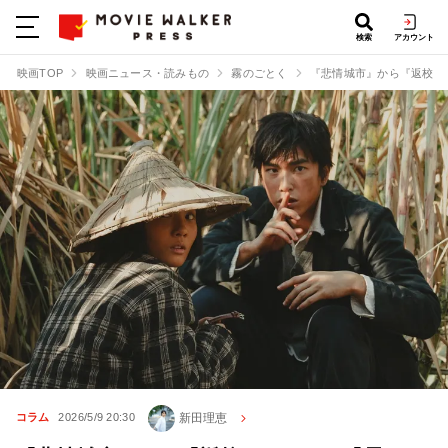
検索
アカウント
映画TOP
映画ニュース・読みもの
霧のごとく
『悲情城市』から『返校』
新田理恵
コラム
2026/5/9 20:30