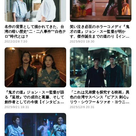
名作の背景として描かれてきた、台
笑い泣き必至のホラーコメディ『鬼
湾の暗い歴史“二・二八事件”“白色テ
才の道』ジョン・スー監督が明か
ロ”時代とは？
す、傑作誕生までの道のり【インタ
ビュー前編〈作品編〉】
2022/2/28 7:30
2025/9/20 19:30
『鬼才の道』ジョン・スー監督が語
「これは兄弟愛を探究する映画」異
る『返校』での成功と葛藤、そして
色の台湾サスペンス『ピアス 刺心』
創作者としての今後【インタビュー
リウ・シウフー＆ツァオ・ヨウニン
後編〈監督編〉】
にインタビュー！
2025/9/21 19:31
2025/12/6 20:31