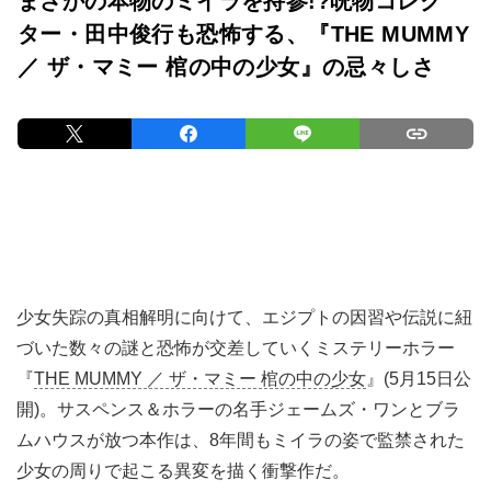
まさかの本物のミイラを持参!?呪物コレク
ター・田中俊行も恐怖する、『THE MUMMY
／ ザ・マミー 棺の中の少女』の忌々しさ
少女失踪の真相解明に向けて、エジプトの因習や伝説に紐
づいた数々の謎と恐怖が交差していくミステリーホラー
『
THE MUMMY ／ ザ・マミー 棺の中の少女
』(5月15日公
開)。サスペンス＆ホラーの名手ジェームズ・ワンとブラ
ムハウスが放つ本作は、8年間もミイラの姿で監禁された
少女の周りで起こる異変を描く衝撃作だ。