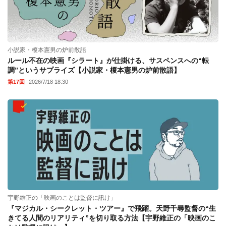
小説家・榎本憲男の炉前散語
ルール不在の映画『シラート』が仕掛ける、サスペンスへの“転
調”というサプライズ【小説家・榎本憲男の炉前散語】
第17回
2026/7/18 18:30
宇野維正の「映画のことは監督に訊け」
『マジカル・シークレット・ツアー』で飛躍。天野千尋監督の“生
きてる人間のリアリティ”を切り取る方法【宇野維正の「映画のこ