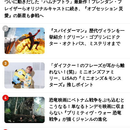
ついに動きだした「ハムナプトラ」最新作！ブレンダン・フ
レイザーらオリジナルキャストに続き、『オブセッション 災
愛』の新星も参戦へ
『スパイダーマン』歴代ヴィランを一
挙紹介！グリーン・ゴブリンにドク
ター・オクトパス、ミステリオまで
「ダイフクー！のフレーズが耳から離
れない！(笑)」ミニオンズファミ
リー、LiSAの『ミニオンズ＆モンス
ターズ』推しポイント
恐竜映画にベトナム戦争をぶち込むと
こうなる！単なるトンデモ映画に収ま
らない『プリミティヴ・ウォー 恐竜
戦争』が描くジャンルの進化