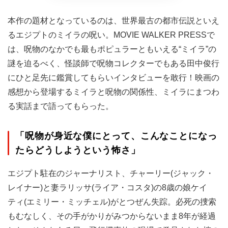
本作の題材となっているのは、世界最古の都市伝説といえ
るエジプトのミイラの呪い。MOVIE WALKER PRESSで
は、呪物のなかでも最もポピュラーともいえる“ミイラ”の
謎を迫るべく、怪談師で呪物コレクターでもある田中俊行
にひと足先に鑑賞してもらいインタビューを敢行！映画の
感想から登場するミイラと呪物の関係性、ミイラにまつわ
る実話まで語ってもらった。
「呪物が身近な僕にとって、こんなことになっ
たらどうしようという怖さ」
エジプト駐在のジャーナリスト、チャーリー(ジャック・
レイナー)と妻ラリッサ(ライア・コスタ)の8歳の娘ケイ
ティ(エミリー・ミッチェル)がとつぜん失踪。必死の捜索
もむなしく、その手がかりがみつからないまま8年が経過