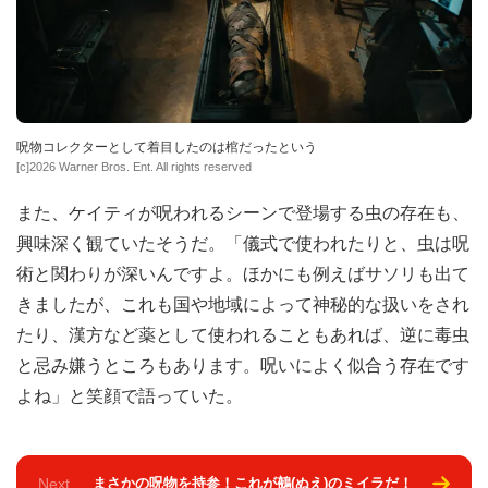
呪物コレクターとして着目したのは棺だったという
[c]2026 Warner Bros. Ent. All rights reserved
また、ケイティが呪われるシーンで登場する虫の存在も、
興味深く観ていたそうだ。「儀式で使われたりと、虫は呪
術と関わりが深いんですよ。ほかにも例えばサソリも出て
きましたが、これも国や地域によって神秘的な扱いをされ
たり、漢方など薬として使われることもあれば、逆に毒虫
と忌み嫌うところもあります。呪いによく似合う存在です
よね」と笑顔で語っていた。
Next
まさかの呪物を持参！これが鵺(ぬえ)のミイラだ！