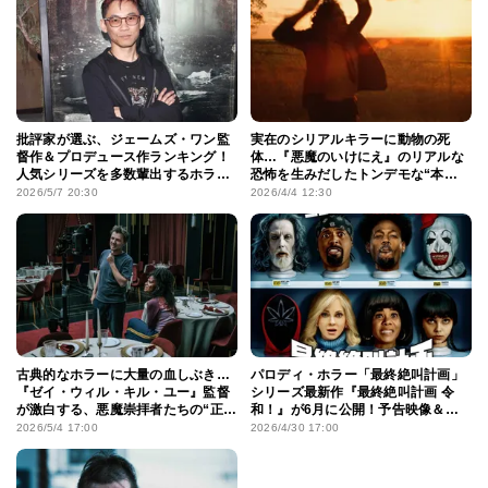
批評家が選ぶ、ジェームズ・ワン監
実在のシリアルキラーに動物の死
督作＆プロデュース作ランキング！
体…『悪魔のいけにえ』のリアルな
人気シリーズを多数輩出するホラー
恐怖を生みだしたトンデモな“本
界の風雲児の“フレッシュ”なおすす
物”エピソードの数々
2026/5/7 20:30
2026/4/4 12:30
め10選
古典的なホラーに大量の血しぶき…
パロディ・ホラー「最終絶叫計画」
『ゼイ・ウィル・キル・ユー』監督
シリーズ最新作『最終絶叫計画 令
が激白する、悪魔崇拝者たちの“正
和！』が6月に公開！予告映像＆本
体”「現実の世界をモデルにしてい
ビジュアルも解禁
2026/5/4 17:00
2026/4/30 17:00
る」