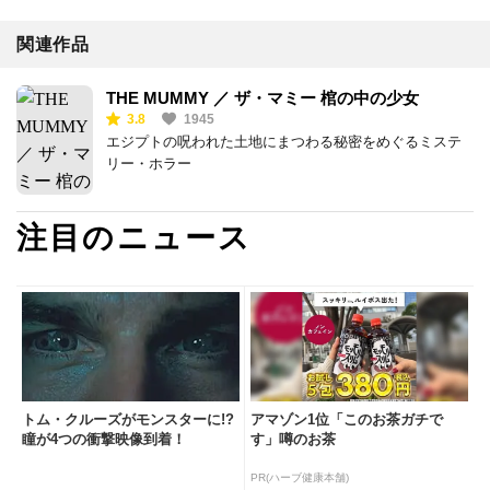
関連作品
THE MUMMY ／ ザ・マミー 棺の中の少女
3.8
1945
エジプトの呪われた土地にまつわる秘密をめぐるミステ
リー・ホラー
注目のニュース
トム・クルーズがモンスターに!?
アマゾン1位「このお茶ガチで
瞳が4つの衝撃映像到着！
す」噂のお茶
PR(ハーブ健康本舗)