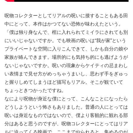
呪物コレクターとしてリアルの呪いに接することもある田
中にとって、本作はかつてない恐怖が味わえたという。
「僕は独り身なんで、棺に入れられてミイラにされても別
にいいじゃないですか。でも映画の呪いは“我が家”という
プライベートな空間に入りこんできて、しかも自分の娘や
家族が絡んできます。場所的にも気持ち的にも逃げようが
ないじゃないですか。呪いの現象からケイティの忌まわし
い表情まで見せ方がめっちゃうまいし、思わず手をぎゅっ
と握りしめてしまうほど描写もリアル。そこが観ていて
ちょっときつかったですね。
なにより呪物が身近な僕にとって、こんなことになったら
どうしようという怖さもありました。普通の人にとっては
呪いは身近なものではないので、僕より客観的に観れる部
分はあると思うのですが、呪物コレクターにとってはリア
ルに迫ってくる映画で。ここまでやられると、集めるのが