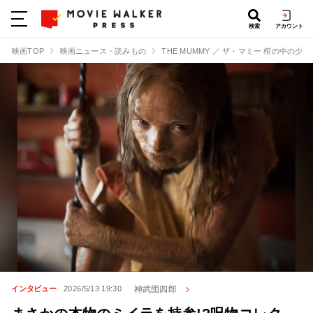
検索
アカウント
映画TOP
映画ニュース・読みもの
THE MUMMY ／ ザ・マミー 棺の中の少女
神武団四郎
インタビュー
2026/5/13 19:30