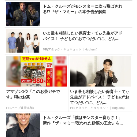
トム・クルーズがモンスターに吹っ飛ばされ
る!?『ザ・マミー』の本予告が解禁
いま最も相談したい保育士・てぃ先生がアド
バイス！ 子どもの“おてつだい”に、どん...
PR(アタック・キュキュット｜Hugkum)
アマゾン1位「このお茶ガチで
いま最も相談したい保育士・てぃ
す」噂のお茶
先生がアドバイス！ 子どもの“お
てつだい”に、どん...
PR(ハーブ健康本舗)
PR(アタック・キュキュット｜Hugkum)
トム・クルーズ「僕はモンスター育ちさ！」
新作『ザ・マミー/呪われた砂漠の王女』を...