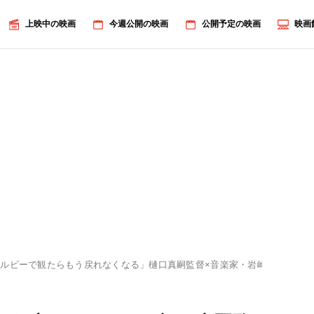
上映中の映画
今週公開の映画
公開予定の映画
映画
ルビーで観たらもう戻れなくなる」樋口真嗣監督×音楽家・岩崎太整が語る