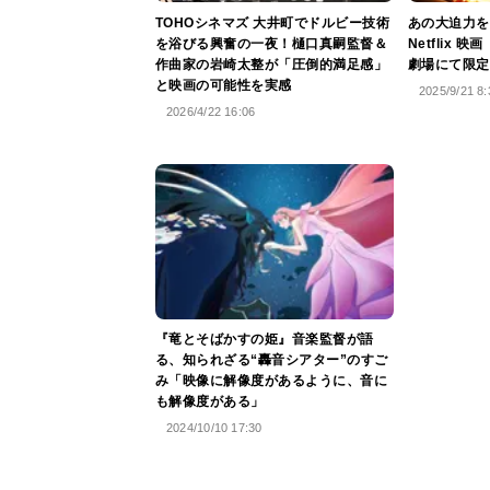
TOHOシネマズ 大井町でドルビー技術
あの大迫力を
を浴びる興奮の一夜！樋口真嗣監督＆
Netflix
作曲家の岩崎太整が「圧倒的満足感」
劇場にて限定
と映画の可能性を実感
2025/9/21 8:
2026/4/22 16:06
『竜とそばかすの姫』音楽監督が語
る、知られざる“轟音シアター”のすご
み「映像に解像度があるように、音に
も解像度がある」
2024/10/10 17:30