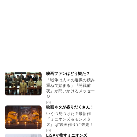
映画ファンはどう観た？
「戦争は人々の選択の積み
重ねで始まる」『開戦前
夜』が問いかけるメッセー
ジ
PR
映画ネタが盛りだくさん！
いくつ見つけた？最新作
『ミニオンズ＆モンスター
ズ』は“映画作り”に奔走！
PR
LiSAが推すミニオンズ