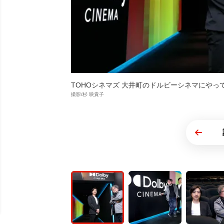
TOHOシネマズ 大井町のドルビーシネマにや
撮影/杉 映貴子