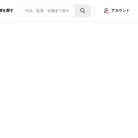
館を探す
アカウント
ドルビーシネマの真価
画像1/9