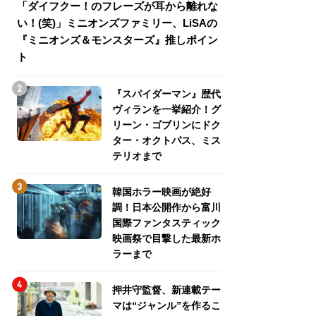
「ダイフクー！のフレーズが耳から離れな
『スパイダーマン
い！(笑)」ミニオンズファミリー、LiSAの
介！グリーン・ゴ
『ミニオンズ＆モンスターズ』推しポイン
トパス、ミステリ
ト
『スパイダーマン』歴代
ヴィランを一挙紹介！グ
リーン・ゴブリンにドク
ター・オクトパス、ミス
テリオまで
韓国ホラー映画が絶好
調！日本公開作から富川
国際ファンタスティック
映画祭で目撃した最新ホ
ラーまで
押井守監督、新連載テー
マは“ジャンル”を作るこ