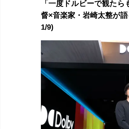
「一度ドルビーで観たら
督×音楽家・岩崎太整が語
1/9)