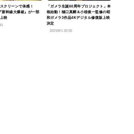
スクリーンで体感！
「ガメラ生誕60周年プロジェクト」本
 映画『新幹線大爆破』が一部
格始動！樋口真嗣＆小椋俊一監修の昭
上映
和ガメラ3作品4Kデジタル修復版上映
決定
31
2025/8/1 20:00