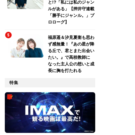
と!?「私には私のジャン
ルがある」【押井守連載
「勝手にジャンル。」プ
ロローグ】
福原遥＆汐見夏衛も思わ
ず感無量！『あの星が降
る丘で、君とまた出会い
たい。』で高校教師に
なった主人公の想いと成
長に胸を打たれる
特集