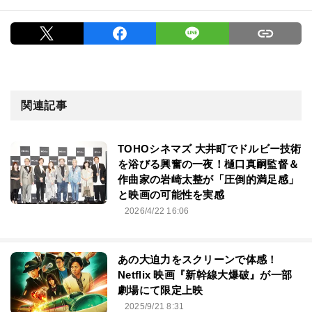
関連記事
TOHOシネマズ 大井町でドルビー技術
を浴びる興奮の一夜！樋口真嗣監督＆
作曲家の岩崎太整が「圧倒的満足感」
と映画の可能性を実感
2026/4/22 16:06
あの大迫力をスクリーンで体感！
Netflix 映画『新幹線大爆破』が一部
劇場にて限定上映
2025/9/21 8:31