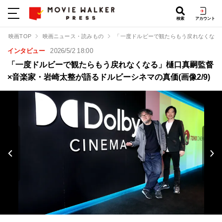
検索
アカウント
映画TOP
映画ニュース・読みもの
「一度ドルビーで観たらもう戻れなくなる
インタビュー
2026/5/2 18:00
「一度ドルビーで観たらもう戻れなくなる」樋口真嗣監督
×音楽家・岩崎太整が語るドルビーシネマの真価(画像2/9)