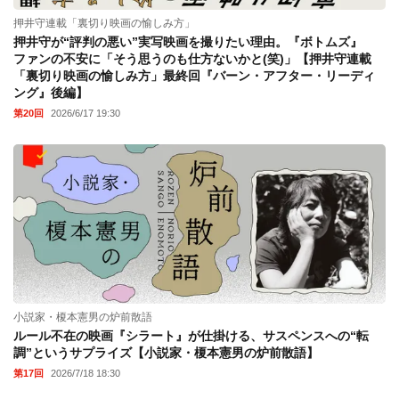
押井守連載「裏切り映画の愉しみ方」
押井守が“評判の悪い”実写映画を撮りたい理由。『ボトムズ』
ファンの不安に「そう思うのも仕方ないかと(笑)」【押井守連載
「裏切り映画の愉しみ方」最終回『バーン・アフター・リーディ
ング』後編】
第20回
2026/6/17 19:30
小説家・榎本憲男の炉前散語
ルール不在の映画『シラート』が仕掛ける、サスペンスへの“転
調”というサプライズ【小説家・榎本憲男の炉前散語】
第17回
2026/7/18 18:30