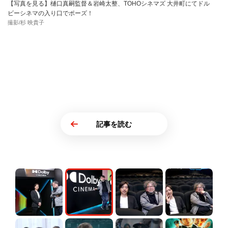
【写真を見る】樋口真嗣監督＆岩崎太整、TOHOシネマズ 大井町にてドル
ビーシネマの入り口でポーズ！
撮影/杉 映貴子
記事を読む