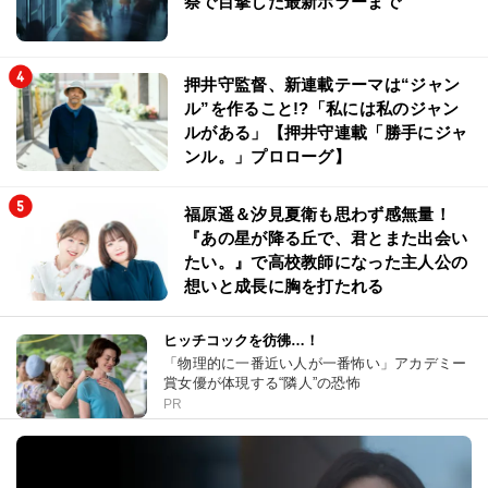
祭で目撃した最新ホラーまで
押井守監督、新連載テーマは“ジャン
ル”を作ること!?「私には私のジャン
ルがある」【押井守連載「勝手にジャ
ンル。」プロローグ】
福原遥＆汐見夏衛も思わず感無量！
『あの星が降る丘で、君とまた出会い
たい。』で高校教師になった主人公の
想いと成長に胸を打たれる
ヒッチコックを彷彿…！
「物理的に一番近い人が一番怖い」アカデミー
賞女優が体現する“隣人”の恐怖
PR