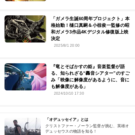
「ガメラ生誕60周年プロジェクト」本
格始動！樋口真嗣＆小椋俊一監修の昭
和ガメラ3作品4Kデジタル修復版上映
決定
2025/8/1 20:00
『竜とそばかすの姫』音楽監督が語
る、知られざる“轟音シアター”のすご
み「映像に解像度があるように、音に
も解像度がある」
2024/10/10 17:30
「オデュッセイア」とは
クリストファー・ノーラン監督が挑む、英雄オ
デュッセウスの物語を知る！