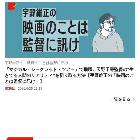
宇野維正の「映画のことは監督に訊け」
『マジカル・シークレット・ツアー』で飛躍。天野千尋監督の“生
きてる人間のリアリティ”を切り取る方法【宇野維正の「映画のこ
とは監督に訊け」】
第30回
2026/6/25 21:15
一覧を見る