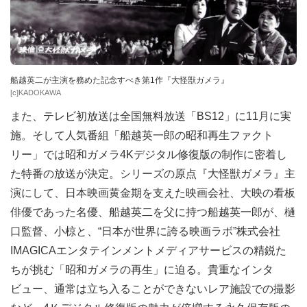
船越英二が主演を務めた記念すべき第1作『大怪獣ガメラ』
[c]KADOKAWA
また、テレビ初放送は全国無料放送「BS12」に11月に実
施。そして人気番組「船越英一郎の昭和再生ファクト
リー」では昭和ガメラ4Kデジタル修復版の制作に密着し
た特番の放送が決定。シリーズの原点『大怪獣ガメラ』主
演にして、日本映画黄金期を支えた映画会社、大映の看板
俳優であった名優、船越英二を父に持つ船越英一郎が、樋
口監督、小椋と、“日本が世界に誇る映画ラボ”株式会社
IMAGICAエンタテインメントメディアサービスの精鋭た
ちが挑む「昭和ガメラの再生」に迫る。貴重なインタ
ビュー、通常は立ち入ることができないレア施設での撮影