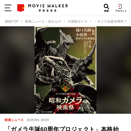
検索
アカウント
映画TOP
映画ニュース・読みもの
大怪獣ガメラ
「ガメラ生誕60周年プ
映画ニュース
2025/8/1 20:00
「ガメラ生誕60周年プロジェクト」本格始