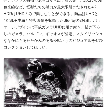
売。ガメラの特徴である口から出す炎の光、バルゴンの虹
色光線など、怪獣たちの魅力が最大限引きだされた4K
HDRはUHDのみで楽しむことができる。商品はUHDと、
4K SDR本編と特典映像を収録したBlu-rayの2枚組。パッ
ケージデザインは平成ガメラUHDに引き続き、描き下ろ
しのガメラ、バルゴン、ギャオスが登場。スタイリッシュ
ななかにもあたたかみのある怪獣たちのビジュアルをぜひ
コレクションしてほしい。