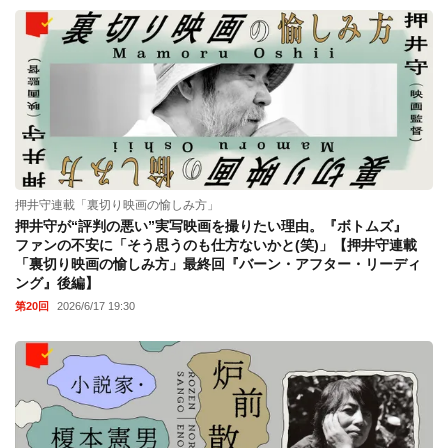
押井守連載「裏切り映画の愉しみ方」
押井守が“評判の悪い”実写映画を撮りたい理由。『ボトムズ』
ファンの不安に「そう思うのも仕方ないかと(笑)」【押井守連載
「裏切り映画の愉しみ方」最終回『バーン・アフター・リーディ
ング』後編】
第20回
2026/6/17 19:30