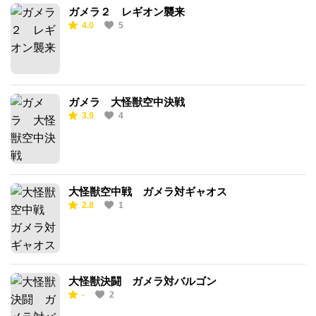
ガメラ２ レギオン襲来
4.0
5
ガメラ 大怪獣空中決戦
3.9
4
大怪獣空中戦 ガメラ対ギャオス
2.8
1
大怪獣決闘 ガメラ対バルゴン
-
2