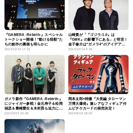
『GAMERA -Rebirth-』スペシャル
山崎貴が「『ゴジラ-1.0』は
トークショー開催！“動ける怪獣”た
『GMK』の影響下にある」と明言！
ちの創作の裏側も明らかに
金子修介は“ガメラ4”のアイデアを
ポロリ
2023/12/10 17:31
2023/10/14 6:30
ガメラ新作『GAMERA -Rebirth-』
岡本太郎×特撮『大長編 タローマン
にジャイガー参戦！金元寿子＆松岡
万博大爆発』激レアなフィギュア付
禎丞＆豊崎愛生＆木村昴も迫力に震
ムビチケカードの発売決定！
える
2023/3/25 20:38
2025/6/16 18:00