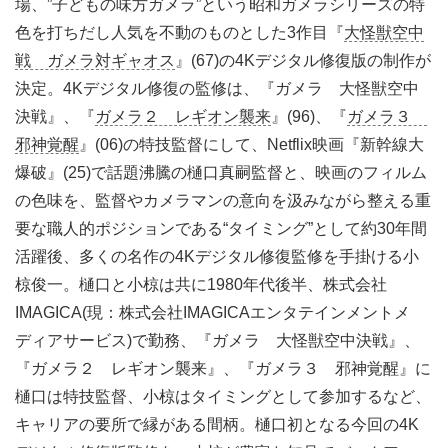
場、”子どもの味方ガメラ”という昭和ガメラシリーズの特
色を打ちだし人気を不動のものとした3作目『
大怪獣空中
戦 ガメラ対ギャオス
』(67)の4Kデジタル修復版の制作が
決定。4Kデジタル修復の監修は、『ガメラ 大怪獣空中
決戦』、『
ガメラ２ レギオン襲来
』(96)、『
ガメラ３
邪神覚醒
』(06)の特技監督にして、Netflix映画『新幹線大
爆破』(25)で話題沸騰の樋口真嗣監督と、映画のフィルム
の色味を、監督やカメラマンの意向を汲みながら整える重
要な職人的ポジションである“タイミング”として約30年間
活躍後、多くの名作の4Kデジタル修復監修を手掛ける小
椋俊一。樋口と小椋は共に1980年代後半、株式会社
IMAGICA(現：株式会社IMAGICAエンタテインメントメ
ディアサービス)で勤務、『ガメラ 大怪獣空中決戦』、
『ガメラ２ レギオン襲来』、『ガメラ３ 邪神覚醒』に
樋口は特技監督、小椋はタイミングとして参加するなど、
キャリアの要所で縁がある間柄。樋口初となる今回の4K