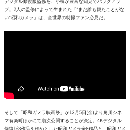
デジタル修復版監修を、小椋が豊富な知見でバックアッ
プ。2人の監修によって生まれた「“まだ誰も観たことがな
い”昭和ガメラ」は、全世界の特撮ファン必見だ。
そして「昭和ガメラ映画祭」が12月5日(金)より角川シネ
マ有楽町ほかにて順次公開することが決定。4Kデジタル
修復版3作品を始めとした昭和ガメラ全8作品と、昭和ガメ