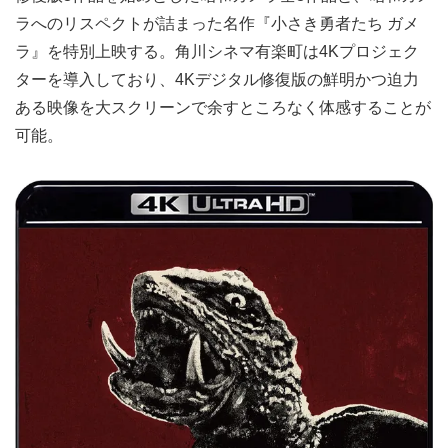
ラへのリスペクトが詰まった名作『小さき勇者たち ガメ
ラ』を特別上映する。角川シネマ有楽町は4Kプロジェク
ターを導入しており、4Kデジタル修復版の鮮明かつ迫力
ある映像を大スクリーンで余すところなく体感することが
可能。