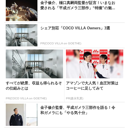
金子修介、樋口真嗣両監督が証言！いまなお
愛される「平成ガメラ三部作」“特撮”の魅...
シェア別荘「COCO VILLA Owners」3選
PR(COCO VILLA on GOETHE)
すべてが絶景、収益も得られるそ
アマゾンで大人気！血圧対策は
の仕組みとは
コーヒーに足してみて
PR(COCO VILLA on GOETHE)
PR(森永乳業)
金子修介監督、平成ガメラ三部作を語る！令
和ガメラにも「やる気十分」