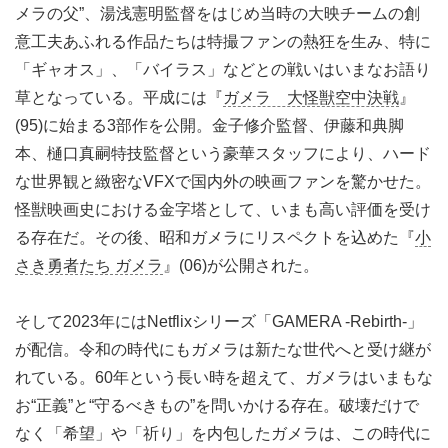
メラの父”、湯浅憲明監督をはじめ当時の大映チームの創
意工夫あふれる作品たちは特撮ファンの熱狂を生み、特に
「ギャオス」、「バイラス」などとの戦いはいまなお語り
草となっている。平成には『
ガメラ 大怪獣空中決戦
』
(95)に始まる3部作を公開。金子修介監督、伊藤和典脚
本、樋口真嗣特技監督という豪華スタッフにより、ハード
な世界観と緻密なVFXで国内外の映画ファンを驚かせた。
怪獣映画史における金字塔として、いまも高い評価を受け
る存在だ。その後、昭和ガメラにリスペクトを込めた『
小
さき勇者たち ガメラ
』(06)が公開された。
そして2023年にはNetflixシリーズ「GAMERA -Rebirth-」
が配信。令和の時代にもガメラは新たな世代へと受け継が
れている。60年という長い時を超えて、ガメラはいまもな
お“正義”と“守るべきもの”を問いかける存在。破壊だけで
なく「希望」や「祈り」を内包したガメラは、この時代に