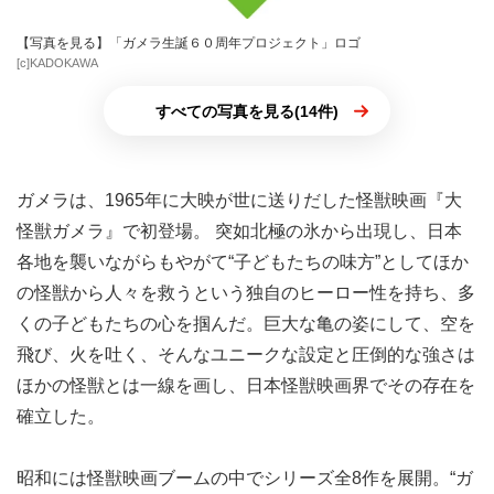
【写真を見る】「ガメラ生誕６０周年プロジェクト」ロゴ
[c]KADOKAWA
すべての写真を見る(14件)
ガメラは、1965年に大映が世に送りだした怪獣映画『大
怪獣ガメラ』で初登場。 突如北極の氷から出現し、日本
各地を襲いながらもやがて“子どもたちの味方”としてほか
の怪獣から人々を救うという独自のヒーロー性を持ち、多
くの子どもたちの心を掴んだ。巨大な亀の姿にして、空を
飛び、火を吐く、そんなユニークな設定と圧倒的な強さは
ほかの怪獣とは一線を画し、日本怪獣映画界でその存在を
確立した。
昭和には怪獣映画ブームの中でシリーズ全8作を展開。“ガ