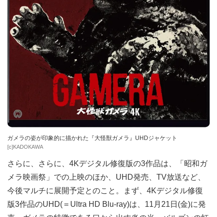
ガメラの姿が印象的に描かれた『大怪獣ガメラ』UHDジャケット
[c]KADOKAWA
さらに、さらに、4Kデジタル修復版の3作品は、「昭和ガ
メラ映画祭」での上映のほか、UHD発売、TV放送など、
今後マルチに展開予定とのこと。まず、4Kデジタル修復
版3作品のUHD(＝Ultra HD Blu-ray)は、11月21日(金)に発