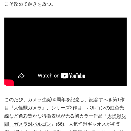
こそ改めて輝きを放つ。
このたび、ガメラ生誕60周年を記念し、記念すべき第1作
目『大怪獣ガメラ』、シリーズ2作目、バルゴンの虹色光
線など色彩豊かな特撮表現が光る初カラー作品『
大怪獣決
闘 ガメラ対バルゴン
』(66)、人気怪獣ギャオスが初登