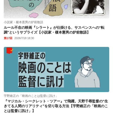
小説家・榎本憲男の炉前散語
ルール不在の映画『シラート』が仕掛ける、サスペンスへの“転
調”というサプライズ【小説家・榎本憲男の炉前散語】
第17回
2026/7/18 18:30
宇野維正の「映画のことは監督に訊け」
『マジカル・シークレット・ツアー』で飛躍。天野千尋監督の“生
きてる人間のリアリティ”を切り取る方法【宇野維正の「映画のこ
とは監督に訊け」】