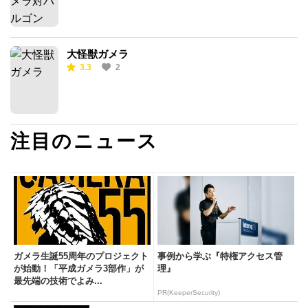
大怪獣ガメラ
3.3
2
注目のニュース
ガメラ生誕55周年のプロジェクト
事例から学ぶ『特権アクセス管
が始動！「平成ガメラ3部作」が
理』
最先端の技術でよみ...
PR(KeeperSecurity)